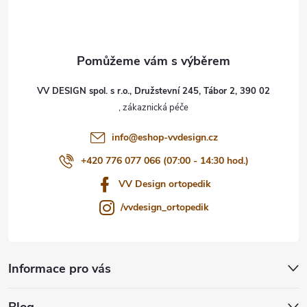
p
a
t
VV DESIGN spol. s r.o., Družstevní 245, Tábor 2, 390 02
í
info
@
eshop-vvdesign.cz
+420 776 077 066 (07:00 - 14:30 hod.)
VV Design ortopedik
/vvdesign_ortopedik
Informace pro vás
Blog