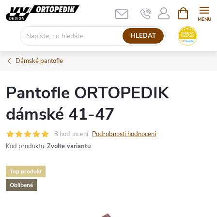
Přejít
NÁKUPNÍ
KOŠÍK
na
obsah
HLEDAT
Dámské pantofle
Pantofle ORTOPEDIK
dámské 41-47
8 hodnocení
Podrobnosti hodnocení
Kód produktu:
Zvolte variantu
Top produkt
Oblíbené