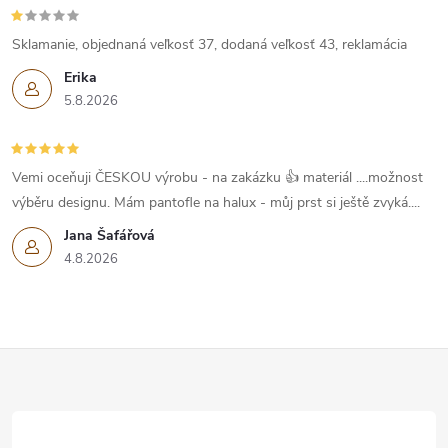
Sklamanie, objednaná veľkosť 37, dodaná veľkosť 43, reklamácia
Erika
5.8.2026
Vemi oceňuji ČESKOU výrobu - na zakázku 👍 materiál ....možnost
výběru designu. Mám pantofle na halux - můj prst si ještě zvyká....
Jana Šafářová
4.8.2026
Z
á