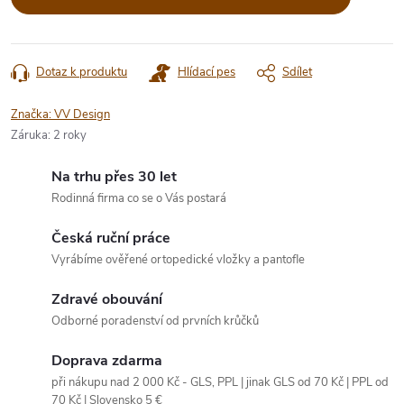
Dotaz k produktu
Hlídací pes
Sdílet
Značka:
VV Design
Záruka
:
2 roky
Na trhu přes 30 let
Rodinná firma co se o Vás postará
Česká ruční práce
Vyrábíme ověřené ortopedické vložky a pantofle
Zdravé obouvání
Odborné poradenství od prvních krůčků
Doprava zdarma
při nákupu nad 2 000 Kč - GLS, PPL | jinak GLS od 70 Kč | PPL od
70 Kč | Slovensko 5 €