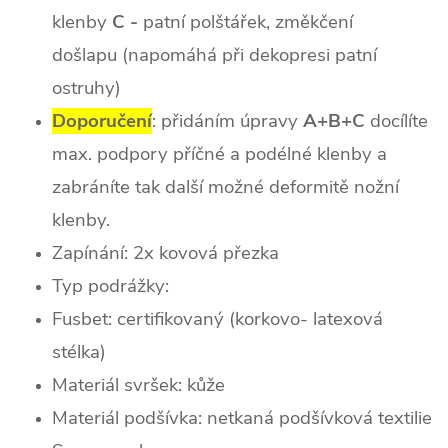
klenby
C -
patní polštářek, změkčení
došlapu (napomáhá při dekopresi patní
ostruhy)
Doporučení
: přidáním úpravy
A+B+C
docílíte
max. podpory příčné a podélné klenby a
zabráníte tak další možné deformitě nožní
klenby.
Zapínání: 2x kovová přezka
Typ podrážky:
Fusbet: certifikovaný (korkovo- latexová
stélka)
Materiál svršek: kůže
Materiál podšívka: netkaná podšívková textilie