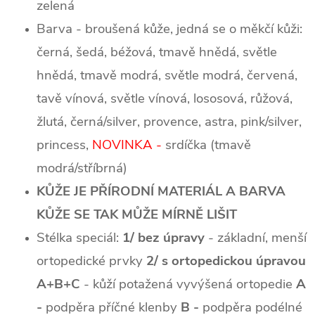
zelená
Barva - broušená kůže, jedná se o měkčí kůži:
černá, šedá, béžová, tmavě hnědá, světle
hnědá, tmavě modrá, světle modrá, červená,
tavě vínová, světle vínová, lososová, růžová,
žlutá, černá/silver, provence, astra, pink/silver,
princess,
NOVINKA -
srdíčka (tmavě
modrá/stříbrná)
KŮŽE JE PŘÍRODNÍ MATERIÁL A BARVA
KŮŽE SE TAK MŮŽE MÍRNĚ LIŠIT
Stélka speciál:
1/ bez úpravy
- základní, menší
ortopedické prvky
2/ s ortopedickou úpravou
A+B+C
- kůží potažená vyvýšená ortopedie
A
-
podpěra příčné klenby
B -
podpěra podélné