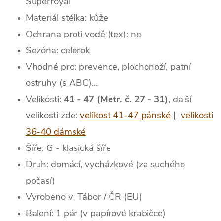
Superroyal
Materiál stélka: kůže
Ochrana proti vodě (tex): ne
Sezóna: celorok
Vhodné pro: prevence, plochonoží, patní
ostruhy (s ABC)...
Velikosti:
41 - 47 (Metr. č. 27 - 31)
, další
velikosti zde:
velikost 41-47 pánské
|
velikosti
36-40 dámské
Šíře: G - klasická šíře
Druh: domácí, vycházkové (za suchého
počasí)
Vyrobeno v: Tábor / ČR (EU)
Balení: 1 pár (v papírové krabičce)