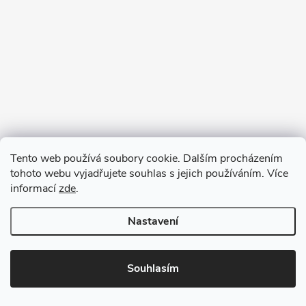
Tento web používá soubory cookie. Dalším procházením
tohoto webu vyjadřujete souhlas s jejich používáním. Více
informací
zde
.
Nastavení
Copyright 2026
VV DESIGN
. Všechna práva vyhrazena.
Upravit
nastavení cookies
Souhlasím
Vytvořil Shoptet