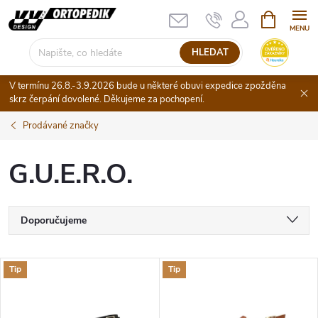
Přejít
NÁKUPNÍ
KOŠÍK
na
obsah
HLEDAT
V termínu 26.8.-3.9.2026 bude u některé obuvi expedice zpožděna
skrz čerpání dovolené. Děkujeme za pochopení.
Prodávané značky
G.U.E.R.O.
Ř
Doporučujeme
a
Nejlevnější
V
Tip
Tip
Nejdražší
z
ý
Nejprodávanější