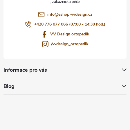
í
info
@
eshop-vvdesign.cz
+420 776 077 066 (07:00 - 14:30 hod.)
VV Design ortopedik
/vvdesign_ortopedik
Informace pro vás
Blog