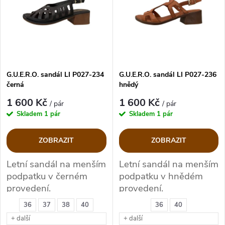
e
p
Abecedně
n
i
í
s
p
G.U.E.R.O. sandál LI P027-234
G.U.E.R.O. sandál LI P027-236
černá
hnědý
p
r
1 600 Kč
1 600 Kč
/ pár
/ pár
r
Skladem
1 pár
Skladem
1 pár
o
o
ZOBRAZIT
ZOBRAZIT
d
d
Letní sandál na menším
Letní sandál na menším
podpatku v černém
podpatku v hnědém
u
u
provedení.
provedení.
k
36
37
38
40
36
40
k
+ další
+ další