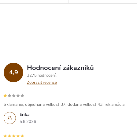
t
t
ů
O
ů
v
l
á
Hodnocení zákazníků
d
4,9
3275 hodnocení
a
Zobrazit recenze
c
í
Sklamanie, objednaná veľkosť 37, dodaná veľkosť 43, reklamácia
Erika
p
5.8.2026
r