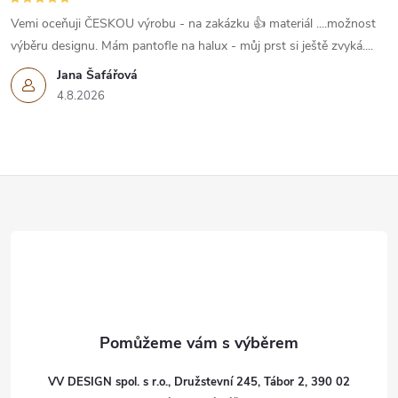
v
Vemi oceňuji ČESKOU výrobu - na zakázku 👍 materiál ....možnost
k
výběru designu. Mám pantofle na halux - můj prst si ještě zvyká....
Jana Šafářová
y
4.8.2026
v
ý
Z
p
i
á
s
p
u
a
t
VV DESIGN spol. s r.o., Družstevní 245, Tábor 2, 390 02