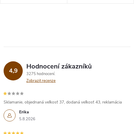
t
t
ů
O
ů
v
l
á
Hodnocení zákazníků
d
4,9
3275 hodnocení
a
Zobrazit recenze
c
í
Sklamanie, objednaná veľkosť 37, dodaná veľkosť 43, reklamácia
Erika
p
5.8.2026
r