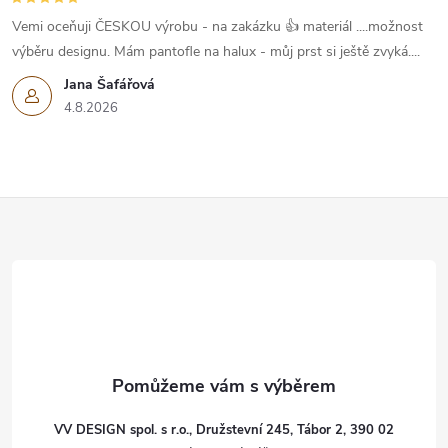
v
Vemi oceňuji ČESKOU výrobu - na zakázku 👍 materiál ....možnost
k
výběru designu. Mám pantofle na halux - můj prst si ještě zvyká....
Jana Šafářová
y
4.8.2026
v
ý
Z
p
i
á
s
p
u
a
t
VV DESIGN spol. s r.o., Družstevní 245, Tábor 2, 390 02