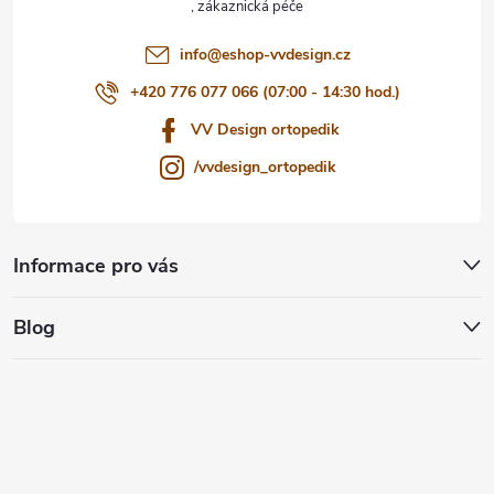
í
info
@
eshop-vvdesign.cz
+420 776 077 066 (07:00 - 14:30 hod.)
VV Design ortopedik
/vvdesign_ortopedik
Informace pro vás
Blog