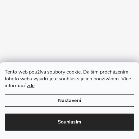
Tento web používá soubory cookie. Dalším procházením
tohoto webu vyjadřujete souhlas s jejich používáním. Více
informací
zde
.
Nastavení
Copyright 2026
VV DESIGN
. Všechna práva vyhrazena.
Upravit
nastavení cookies
Souhlasím
Vytvořil Shoptet