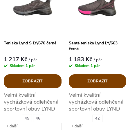
e
p
Abecedně
n
i
í
s
p
Tenisky Lynd S LY/670 černé
Santé tenisky Lynd LY/663
černé
p
r
1 217 Kč
1 183 Kč
/ pár
/ pár
r
Skladem
1 pár
Skladem
1 pár
o
o
ZOBRAZIT
ZOBRAZIT
d
d
Velmi kvalitní
Velmi kvalitní
vycházková odlehčená
vycházková odlehčená
u
u
sportovní obuv LYND
sportovní obuv LYND
663
663
k
45
46
42
k
+ další
+ další