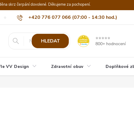
děna skrz čerpání dovolené. Děkujeme za pochopení.
+420 776 077 066 (07:00 - 14:30 hod.)
Nejčastější dotazy
Naši odběratelé
Doprava a platba
Be
info@eshop-vvdesign.cz
⭐⭐⭐⭐⭐
HLEDAT
800+ hodnocení
fle VV Design
Zdravotní obuv
Doplňkové z