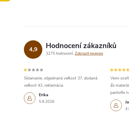
Hodnocení zákazníků
4,9
3275 hodnocení
Zobrazit recenze
Sklamanie, objednaná veľkosť 37, dodaná
Vemi oceň
veľkosť 43, reklamácia
👍 materiá
pantofle na
Erika
5.8.2026
J
4.