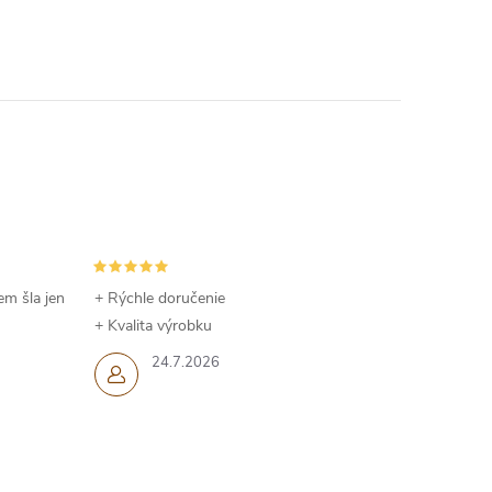
em šla jen
+ Rýchle doručenie
+ Kvalita výrobku
24.7.2026