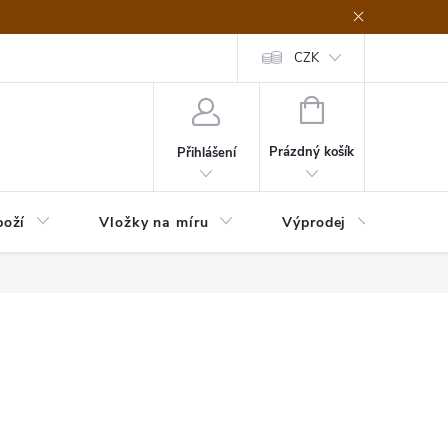
nefit Plus - platba
Obchodní podmínky
Vrácení, výměna nebo rekl
CZK
NÁKUPNÍ
KOŠÍK
Prázdný košík
Přihlášení
boží
Vložky na míru
Výprodej
B2B