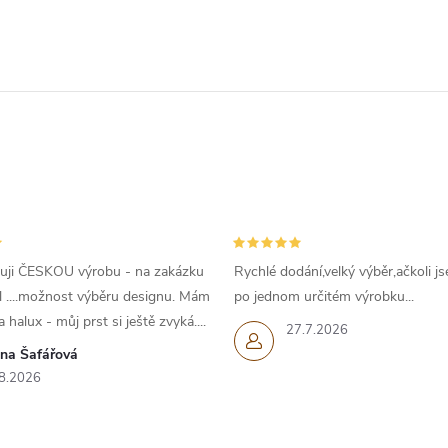
uji ČESKOU výrobu - na zakázku
Rychlé dodání,velký výběr,ačkoli js
l ....možnost výběru designu. Mám
po jednom určitém výrobku...
 halux - můj prst si ještě zvyká....
27.7.2026
ana Šafářová
8.2026