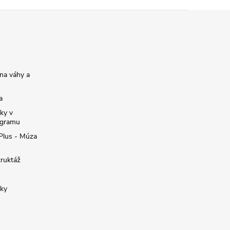
na váhy a
a
ky v
ogramu
 Plus - Múza
truktáž
žky