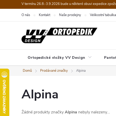
Přejít
V termínu 26.8.-3.9.2026 bude u některé obuvi expedice zpož
na
O nás
Kontakt
Naše prodejny
Velikostní tabulka
obsah
Ortopedické vložky VV Design
Panto
Domů
Prodávané značky
Alpina
Alpina
Žádné produkty značky
Alpina
nebyly nalezeny...