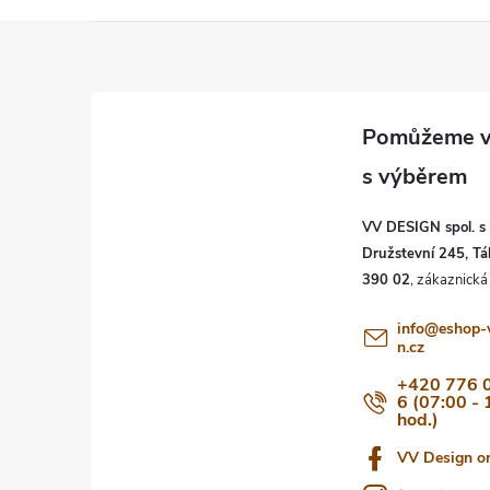
Z
á
p
a
VV DESIGN spol. s r
t
Družstevní 245, Tá
390 02
í
info
@
eshop-
n.cz
+420 776 
6 (07:00 - 
hod.)
VV Design o