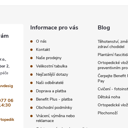
Informace pro vás
Blog
O nás
Těhotenství, změ
zdraví chodidel
Kontakt
Plantární fascitid
Naše prodejny
.o.,
Ortopedické vlož
Velikostní tabulka
bor 2,
preventivním pr
Nejčastější dotazy
Čerpejte Benefit
Pay
Naši odběratelé
vvdesig
Cvičení - fotoins
Doprava a platba
Dětská noha
Benefit Plus - platba
077 06
14:30
Ortopedické vlo
Obchodní podmínky
Plochonoží
Vrácení, výměna nebo
rtopedik
reklamace