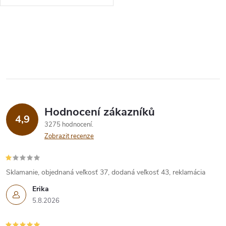
t
t
ů
O
ů
v
l
á
Hodnocení zákazníků
d
4,9
3275 hodnocení
a
Zobrazit recenze
c
í
Sklamanie, objednaná veľkosť 37, dodaná veľkosť 43, reklamácia
Erika
p
5.8.2026
r