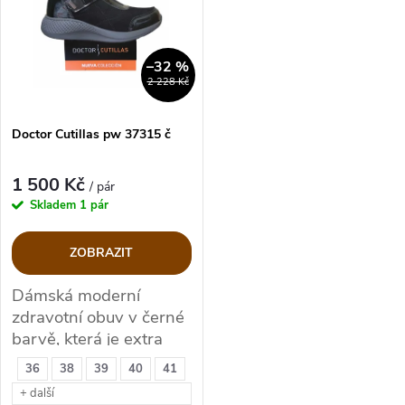
e
p
Abecedně
n
i
–32 %
2 228 Kč
í
s
p
Doctor Cutillas pw 37315 č
p
r
1 500 Kč
/ pár
r
Skladem
1 pár
o
o
ZOBRAZIT
d
d
Dámská moderní
zdravotní obuv v černé
u
u
barvě, která je extra
lehounká.
k
36
38
39
40
41
k
+ další