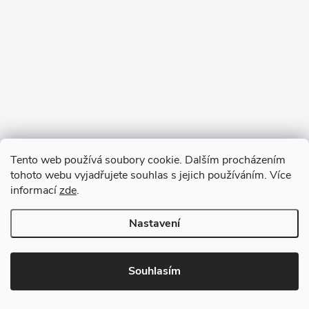
Tento web používá soubory cookie. Dalším procházením
tohoto webu vyjadřujete souhlas s jejich používáním. Více
informací
zde
.
Nastavení
Copyright 2026
VV DESIGN
. Všechna práva vyhrazena.
Upravit
nastavení cookies
Souhlasím
Vytvořil Shoptet