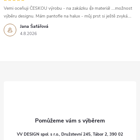
v
Vemi oceňuji ČESKOU výrobu - na zakázku 👍 materiál ....možnost
k
výběru designu. Mám pantofle na halux - můj prst si ještě zvyká....
Jana Šafářová
y
4.8.2026
v
ý
Z
p
i
á
s
p
u
a
t
VV DESIGN spol. s r.o., Družstevní 245, Tábor 2, 390 02