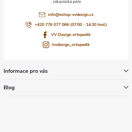
í
info
@
eshop-vvdesign.cz
+420 776 077 066 (07:00 - 14:30 hod.)
VV Design ortopedik
/vvdesign_ortopedik
Informace pro vás
Blog