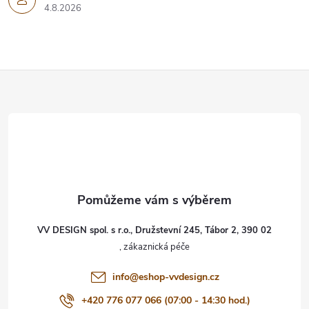
4.8.2026
Z
á
p
a
t
VV DESIGN spol. s r.o., Družstevní 245, Tábor 2, 390 02
í
info
@
eshop-vvdesign.cz
+420 776 077 066 (07:00 - 14:30 hod.)