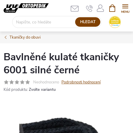
Přejít
NÁKUPNÍ
KOŠÍK
na
obsah
HLEDAT
Tkaničky do obuvi
Bavlněné kulaté tkaničky
6001 silné černé
Neohodnoceno
Podrobnosti hodnocení
Kód produktu:
Zvolte variantu