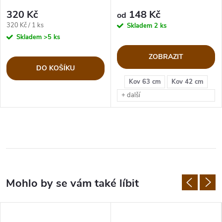
320 Kč
148 Kč
od
Měrná
320 Kč / 1 ks
Skladem
2 ks
cena:
Skladem
>5 ks
ZOBRAZIT
DO KOŠÍKU
Kov 63 cm
Kov 42 cm
+ další