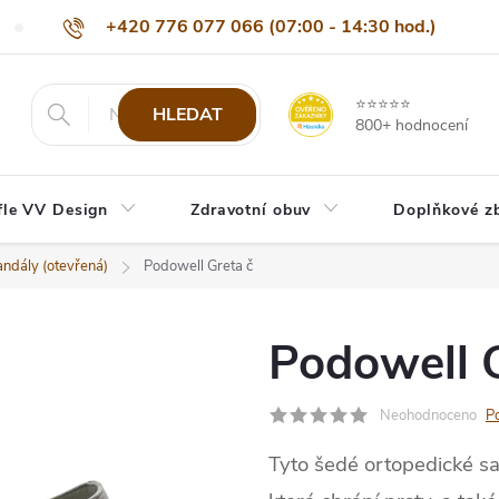
+420 776 077 066 (07:00 - 14:30 hod.)
Nejčastější dotazy
Naši odběratelé
Doprava a platba
Be
info@eshop-vvdesign.cz
⭐⭐⭐⭐⭐
HLEDAT
800+ hodnocení
fle VV Design
Zdravotní obuv
Doplňkové z
ndály (otevřená)
Podowell Greta č
Podowell G
Neohodnoceno
P
Tyto šedé ortopedické sa