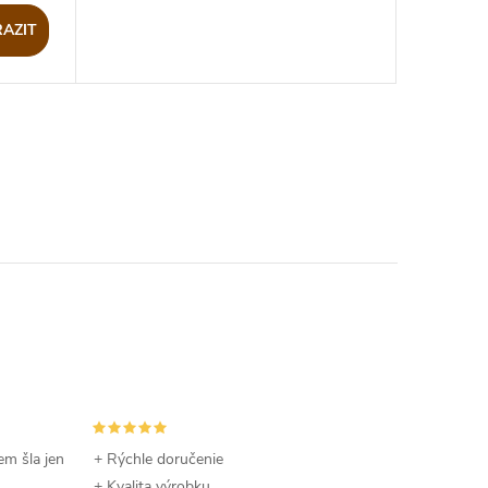
AZIT
em šla jen
+ Rýchle doručenie
+ Kvalita výrobku