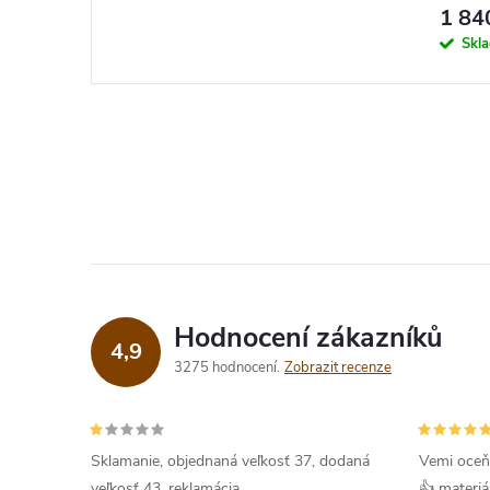
1 84
Skl
Hodnocení zákazníků
4,9
3275 hodnocení
Zobrazit recenze
Sklamanie, objednaná veľkosť 37, dodaná
Vemi oceň
veľkosť 43, reklamácia
👍 materiá