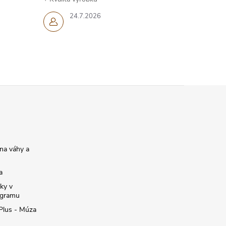
24.7.2026
na váhy a
a
ky v
ogramu
 Plus - Múza