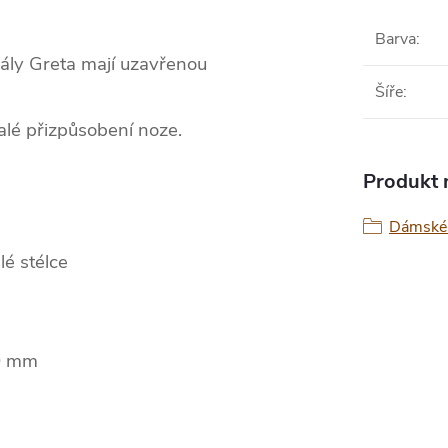
Barva
:
ály Greta mají uzavřenou
Šíře
:
alé přizpůsobení noze.
Produkt n
Dámské 
lé stélce
0 mm