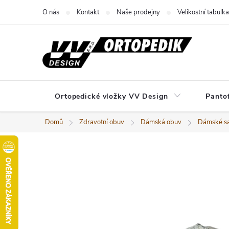
Přejít
O nás
Kontakt
Naše prodejny
Velikostní tabulka
na
obsah
Ortopedické vložky VV Design
Panto
Domů
Zdravotní obuv
Dámská obuv
Dámské sa