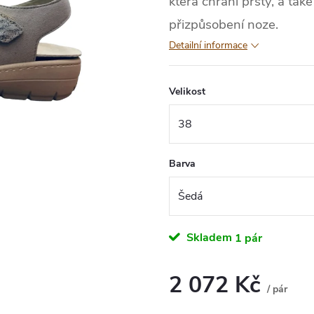
která chrání prsty, a ta
přizpůsobení noze.
Detailní informace
Velikost
Barva
Skladem
1 pár
2 072 Kč
/ pár
Měrná