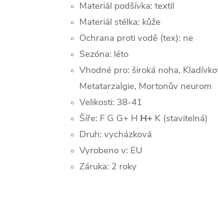
Materiál podšívka: textil
Materiál stélka: kůže
Ochrana proti vodě (tex): ne
Sezóna: léto
Vhodné pro:
široká noha,
Kladívko
Metatarzalgie,
Mortonův neurom
Velikosti: 38-41
Šíře: F G G+ H
H+
K (stavitelná)
Druh: vycházková
Vyrobeno v: EU
Záruka: 2 roky