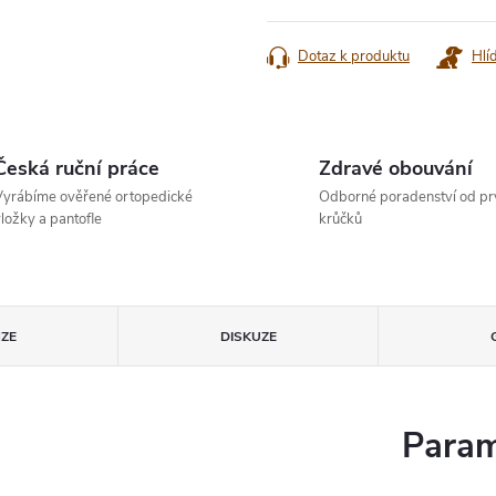
cena:
Dotaz k produktu
Hlí
Česká ruční práce
Zdravé obouvání
yrábíme ověřené ortopedické
Odborné poradenství od pr
ložky a pantofle
krůčků
ZE
DISKUZE
Param