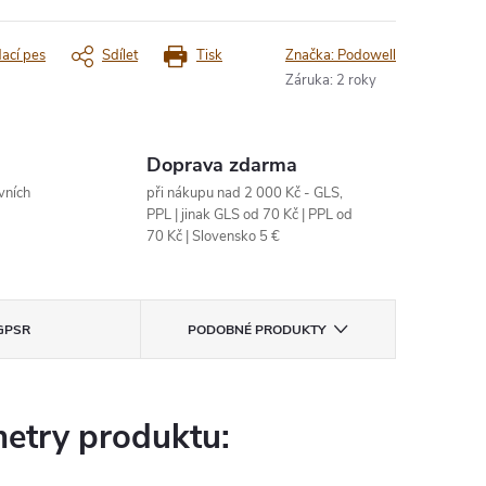
dací pes
Sdílet
Tisk
Značka:
Podowell
Záruka
:
2 roky
Doprava zdarma
vních
při nákupu nad 2 000 Kč - GLS,
PPL | jinak GLS od 70 Kč | PPL od
70 Kč | Slovensko 5 €
GPSR
PODOBNÉ PRODUKTY
etry produktu: