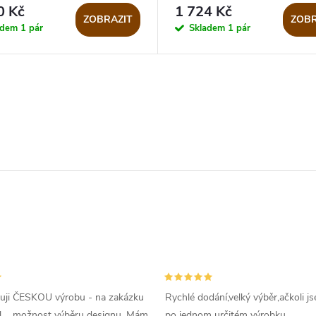
0 Kč
1 724 Kč
ZOBRAZIT
ZOBR
adem
1 pár
Skladem
1 pár
uji ČESKOU výrobu - na zakázku
Rychlé dodání,velký výběr,ačkoli js
l ....možnost výběru designu. Mám
po jednom určitém výrobku...