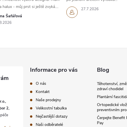
 halux - můj prst si ještě zvyká....
27.7.2026
ana Šafářová
8.2026
Informace pro vás
Blog
O nás
Těhotenství, změ
zdraví chodidel
Kontakt
Plantární fascitid
Naše prodejny
.o.,
Ortopedické vlož
Velikostní tabulka
bor 2,
preventivním pr
Nejčastější dotazy
Čerpejte Benefit
Pay
Naši odběratelé