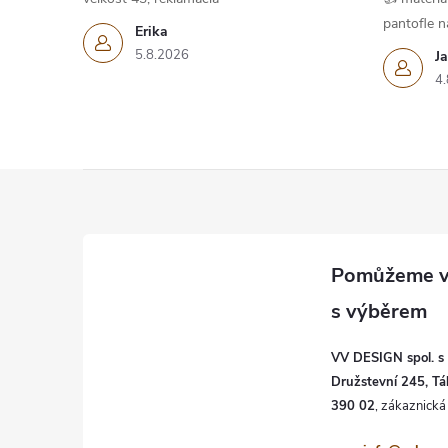
pantofle na
Erika
5.8.2026
J
4.
Z
á
p
a
VV DESIGN spol. s r
t
Družstevní 245, Tá
390 02
í