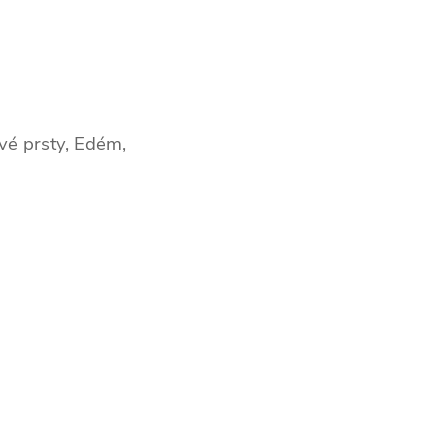
vé prsty,
Edém,