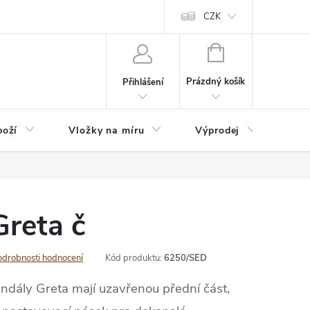
nefit Plus - platba
Obchodní podmínky
Vrácení, výměna nebo rekl
CZK
NÁKUPNÍ
KOŠÍK
Prázdný košík
Přihlášení
boží
Vložky na míru
Výprodej
B2B
reta č
odrobnosti hodnocení
Kód produktu:
6250/SED
ndály Greta mají uzavřenou přední část,