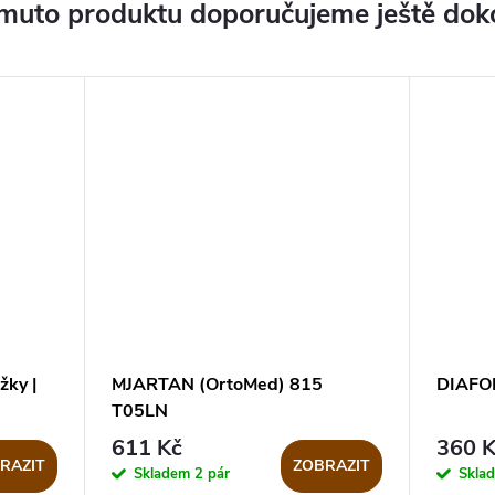
muto produktu doporučujeme ještě dok
žky |
MJARTAN (OrtoMed) 815
DIAFOR
T05LN
611 Kč
360 K
RAZIT
ZOBRAZIT
Skladem
2 pár
Skla