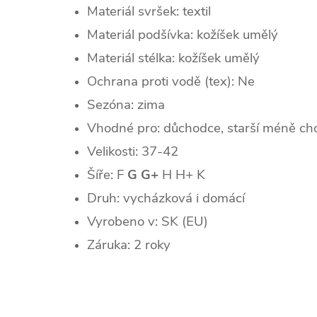
Materiál svršek: textil
Materiál podšívka: kožíšek umělý
Materiál stélka: kožíšek umělý
Ochrana proti vodě (tex): Ne
Sezóna:
zima
Vhodné pro: důchodce, starší méně chod
Velikosti: 37-42
Šíře: F
G G+
H H+ K
Druh: vycházková i domácí
Vyrobeno v: SK (EU)
Záruka: 2 roky