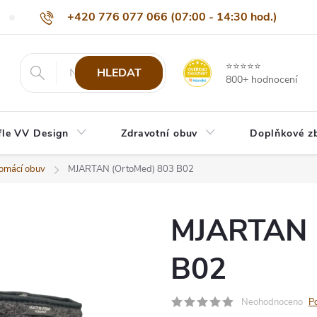
+420 776 077 066 (07:00 - 14:30 hod.)
Nejčastější dotazy
Naši odběratelé
Doprava a platba
Be
info@eshop-vvdesign.cz
⭐⭐⭐⭐⭐
HLEDAT
800+ hodnocení
fle VV Design
Zdravotní obuv
Doplňkové z
omácí obuv
MJARTAN (OrtoMed) 803 B02
MJARTAN 
B02
Neohodnoceno
P