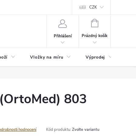
nefit Plus - platba
Obchodní podmínky
Vrácení, výměna nebo rekl
CZK
NÁKUPNÍ
KOŠÍK
Prázdný košík
Přihlášení
boží
Vložky na míru
Výprodej
B2B
(OrtoMed) 803
odrobnosti hodnocení
Kód produktu:
Zvolte variantu