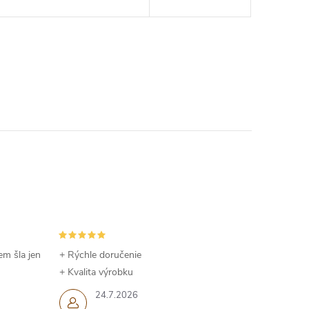
em šla jen
+ Rýchle doručenie
+ Kvalita výrobku
24.7.2026