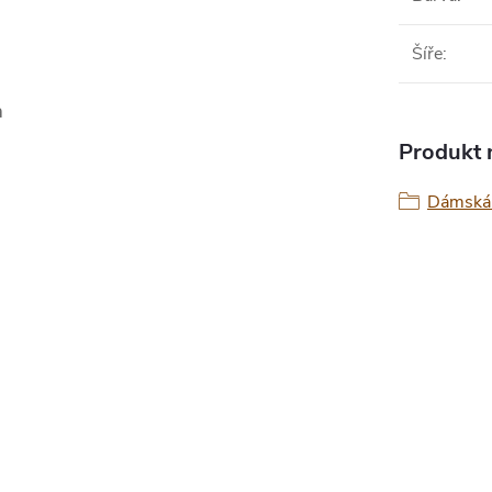
Šíře
:
a
Produkt n
Dámská