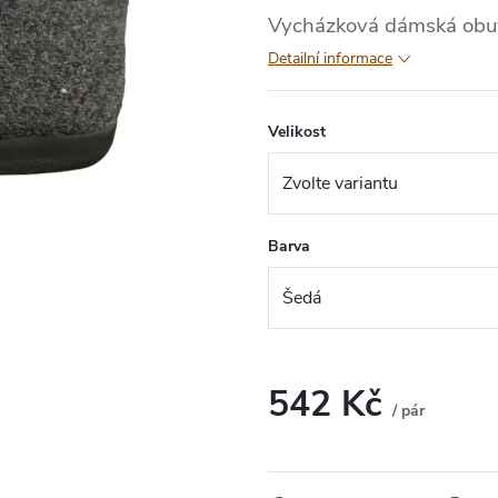
Vycházková dámská obuv 
Detailní informace
Velikost
Barva
542 Kč
/ pár
Měrná
cena: