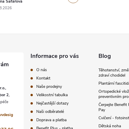
ana Šafářová
8.2026
Informace pro vás
Blog
O nás
Těhotenství, změ
zdraví chodidel
Kontakt
Plantární fascitid
Naše prodejny
.o.,
Ortopedické vlož
Velikostní tabulka
bor 2,
preventivním pr
Nejčastější dotazy
Čerpejte Benefit
Pay
Naši odběratelé
vvdesig
Cvičení - fotoins
Doprava a platba
Dětská noha
Benefit Plus - platba