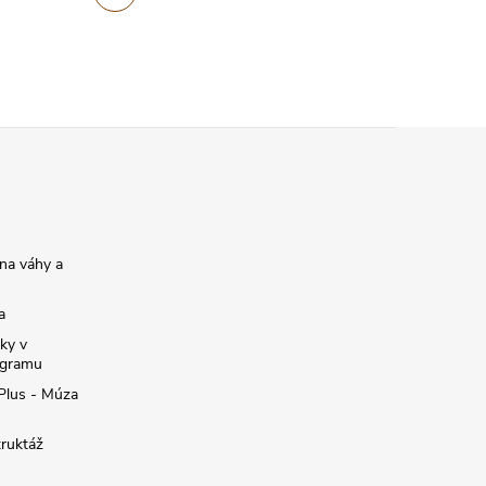
na váhy a
a
ky v
ogramu
 Plus - Múza
truktáž