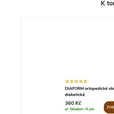
K to
DIAFORM ortopedické vlo
diabetická
360 Kč
ZOB
Skladem
>5 pár