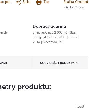
dací pes
Sdílet
Tisk
Značka:
Ortomed
Záruka
:
2 roky
Doprava zdarma
vních
při nákupu nad 2 000 Kč - GLS,
PPL | jinak GLS od 70 Kč | PPL od
70 Kč | Slovensko 5 €
GPSR
SOUVISEJÍCÍ PRODUKTY
etry produktu:
Šedá