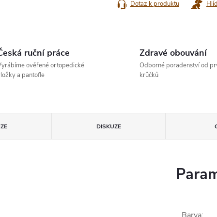
Dotaz k produktu
Hlí
Česká ruční práce
Zdravé obouvání
yrábíme ověřené ortopedické
Odborné poradenství od pr
ložky a pantofle
krůčků
ZE
DISKUZE
Param
Barva
: