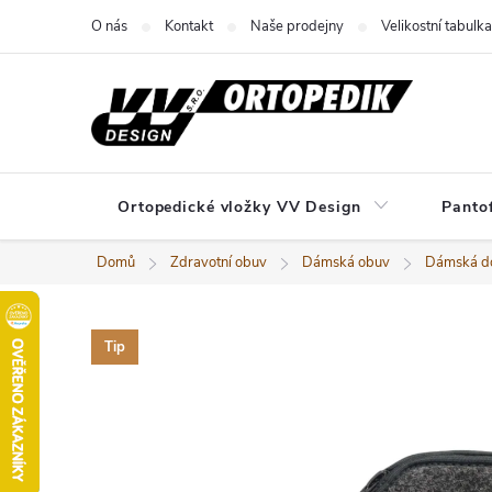
Přejít
O nás
Kontakt
Naše prodejny
Velikostní tabulka
na
obsah
Ortopedické vložky VV Design
Panto
Domů
Zdravotní obuv
Dámská obuv
Dámská d
Tip