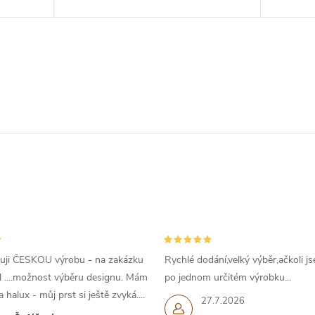
uji ČESKOU výrobu - na zakázku
Rychlé dodání,velký výběr,ačkoli js
l ....možnost výběru designu. Mám
po jednom určitém výrobku...
 halux - můj prst si ještě zvyká....
27.7.2026