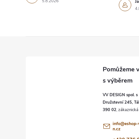
5.8.2026
J
4.
Z
á
p
a
VV DESIGN spol. s r
t
Družstevní 245, Tá
390 02
í
info
@
eshop-
n.cz