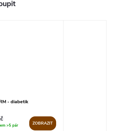
oupit
M - diabetik
č
ZOBRAZIT
dem
>5 pár