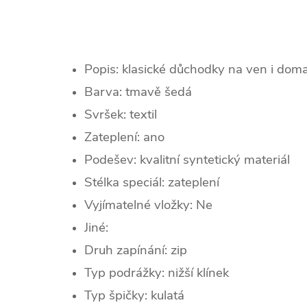
Popis: klasické důchodky na ven i dom
Barva: tmavě šedá
Svršek: textil
Zateplení: ano
Podešev: k
valitní syntetický materiál
Stélka speciál: zateplení
Vyjímatelné vložky:
Ne
Jiné:
Druh zapínání:
zip
Typ podrážky: nižší k
línek
Typ špičky: k
ulatá