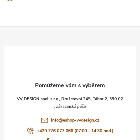
Z
á
p
a
t
VV DESIGN spol. s r.o., Družstevní 245, Tábor 2, 390 02
í
info
@
eshop-vvdesign.cz
+420 776 077 066 (07:00 - 14:30 hod.)