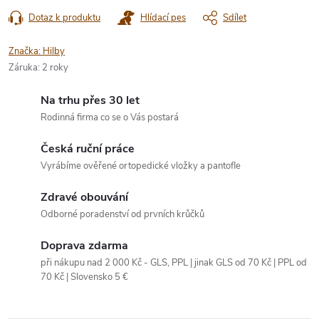
Dotaz k produktu
Hlídací pes
Sdílet
Značka:
Hilby
Záruka
:
2 roky
Na trhu přes 30 let
Rodinná firma co se o Vás postará
Česká ruční práce
Vyrábíme ověřené ortopedické vložky a pantofle
Zdravé obouvání
Odborné poradenství od prvních krůčků
Doprava zdarma
při nákupu nad 2 000 Kč - GLS, PPL | jinak GLS od 70 Kč | PPL od
70 Kč | Slovensko 5 €