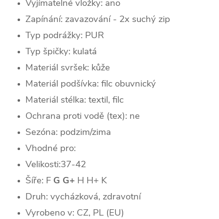
Vyjímatelné vložky: ano
Zapínání: zavazování - 2x suchý zip
Typ podrážky: PUR
Typ špičky: k
ulatá
Materiál svršek: kůže
Materiál podšívka: filc obuvnický
Materiál stélka: textil, filc
Ochrana proti vodě (tex): ne
Sezóna: podzim/zima
Vhodné pro:
Velikosti:37-42
Šíře: F
G G+
H H+ K
Druh: vycházková, zdravotní
Vyrobeno v: CZ, PL (EU)