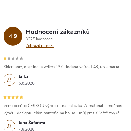
Hodnocení zákazníků
4,9
3275 hodnocení
Zobrazit recenze
Sklamanie, objednaná veľkosť 37, dodaná veľkosť 43, reklamácia
Erika
5.8.2026
Vemi oceňuji ČESKOU výrobu - na zakázku 👍 materiál ....možnost
výběru designu. Mám pantofle na halux - můj prst si ještě zvyká....
Jana Šafářová
4.8.2026