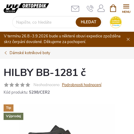
Přejít
NÁKUPNÍ
KOŠÍK
na
obsah
HLEDAT
V termínu 26.8.-3.9.2026 bude u některé obuvi expedice zpožděna
skrz čerpání dovolené. Děkujeme za pochopení.
Dámské kotníkové boty
HILBY BB-1281 č
Neohodnoceno
Podrobnosti hodnocení
Kód produktu:
5298/CER2
Tip
Výprodej