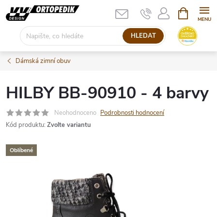
Přejít
NÁKUPNÍ
KOŠÍK
na
obsah
HLEDAT
Dámská zimní obuv
HILBY BB-90910 - 4 barvy
Neohodnoceno
Podrobnosti hodnocení
Kód produktu:
Zvolte variantu
Oblíbené