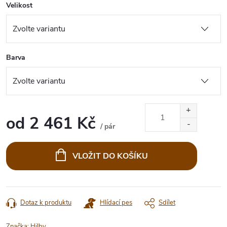
Velikost
Barva
od
2 461 Kč
/ pár
Měrná
cena:
VLOŽIT DO KOŠÍKU
Dotaz k produktu
Hlídací pes
Sdílet
Značka:
Hilby