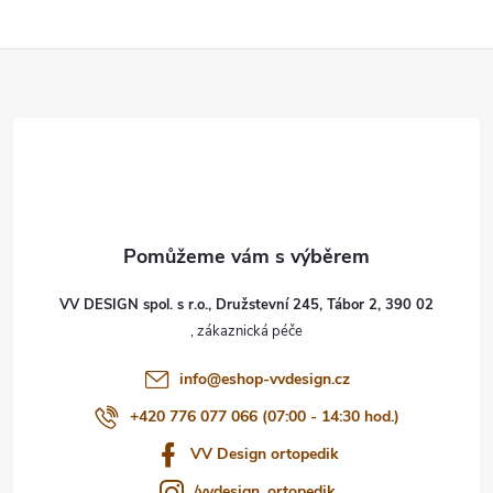
Z
á
p
a
t
VV DESIGN spol. s r.o., Družstevní 245, Tábor 2, 390 02
í
info
@
eshop-vvdesign.cz
+420 776 077 066 (07:00 - 14:30 hod.)
VV Design ortopedik
/vvdesign_ortopedik