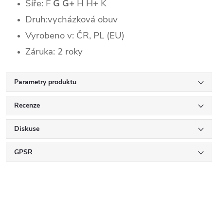
Šíře: F
G
G+
H
H+ K
Druh:vycházková obuv
Vyrobeno v: ČR, PL (EU)
Záruka: 2 roky
Parametry produktu
Recenze
Diskuse
GPSR