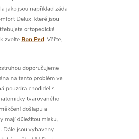
la jako jsou například záda
mfort Delux, které jsou
třebujete ortopedické
ak zvolte
Bon Ped
. Věřte,
 ostruhou doporučujeme
ména na tento problém ve
ná pouzdra chodidel s
anatomicky tvarovaného
změkčení došlapu a
 mají důležitou misku,
ě. Dále jsou vybaveny