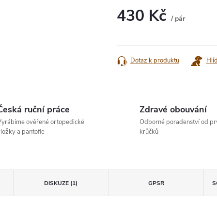
430 Kč
/ pár
Měrná
cena:
Dotaz k produktu
Hlí
Česká ruční práce
Zdravé obouvání
yrábíme ověřené ortopedické
Odborné poradenství od pr
ložky a pantofle
krůčků
DISKUZE (1)
GPSR
S