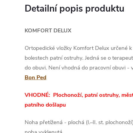
Detailní popis produktu
KOMFORT DELUX
Ortopedické vložky Komfort Delux
určené k 
bolestech patní ostruhy. Jedná se o terapeu
do obuvi. Není vhodná do pracovní obuvi - 
Bon Ped
VHODNÉ: Plochonoží, patní ostruhy, měs
patního došlapu
Noha přetížená - plochá (I.–II. st. plochonož
noha vyklenutá