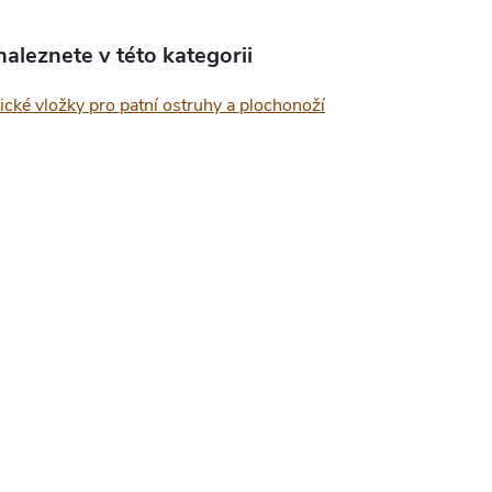
aleznete v této kategorii
cké vložky pro patní ostruhy a plochonoží