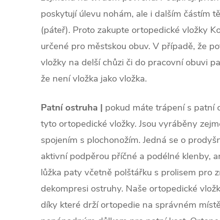
poskytují úlevu nohám, ale i dalším částím tě
(páteř). Proto zakupte ortopedické vložky Ko
určené pro městskou obuv. V případě, že po
vložky na delší chůzi či do pracovní obuvi p
že není vložka jako vložka.
Patní ostruha |
pokud máte trápení s patní
tyto ortopedické vložky. Jsou vyráběny zej
spojením s plochonožím. Jedná se o prodyš
aktivní podpěrou příčné a podélné klenby, 
lůžka paty včetně polštářku s prolisem pro 
dekompresi ostruhy. Naše ortopedické vložky
díky které drží ortopedie na správném míst