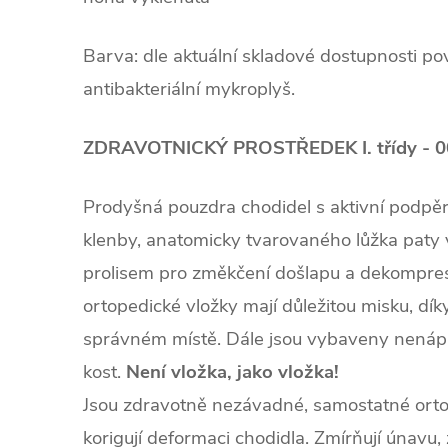
Barva: dle aktuální skladové dostupnosti po
antibakteriální mykroplyš.
ZDRAVOTNICKÝ PROSTŘEDEK I. třídy - 
Prodyšná pouzdra chodidel s aktivní podpěr
klenby, anatomicky tvarovaného lůžka paty 
prolisem pro změkčení došlapu a
dekompres
ortopedické vložky mají důležitou misku, dík
správném místě. Dále jsou vybaveny nená
kost.
Není vložka, jako vložka!
Jsou zdravotně nezávadné, samostatné ort
korigují deformaci chodidla. Zmírňují únavu,