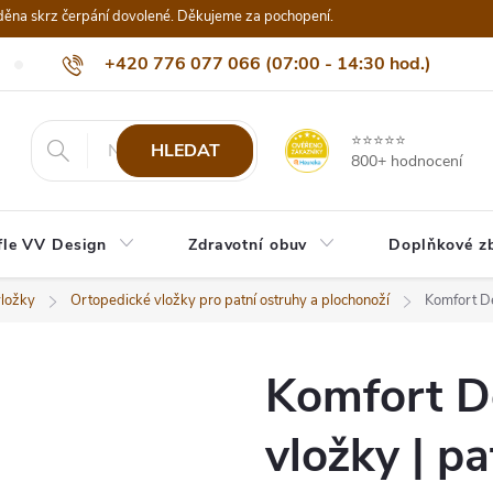
děna skrz čerpání dovolené. Děkujeme za pochopení.
+420 776 077 066 (07:00 - 14:30 hod.)
Nejčastější dotazy
Naši odběratelé
Doprava a platba
Be
info@eshop-vvdesign.cz
⭐⭐⭐⭐⭐
HLEDAT
800+ hodnocení
fle VV Design
Zdravotní obuv
Doplňkové z
vložky
Ortopedické vložky pro patní ostruhy a plochonoží
Komfort De
Komfort D
vložky | pa