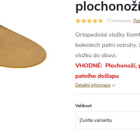
plochonož
72 hodnocení
Pod
Ortopedické vložky Kom
bolestech patní ostruhy.
vložku do obuvi.
VHODNÉ: Plochonoží, p
patního došlapu
Detailní informace
Velikost