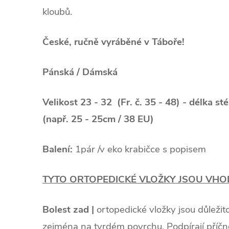
kloubů.
České, ručně vyráběné v Táboře!
Pánská / Dámská
Velikost 23 - 32 (Fr. č. 35 - 48) - délka st
(např. 25 - 25cm / 38 EU)
Balení:
1pár /v eko krabičce s popisem
TYTO ORTOPEDICKÉ VLOŽKY JSOU VHOD
Bolest zad |
ortopedické vložky jsou důležito
zejména na tvrdém povrchu. Podpírají příčn