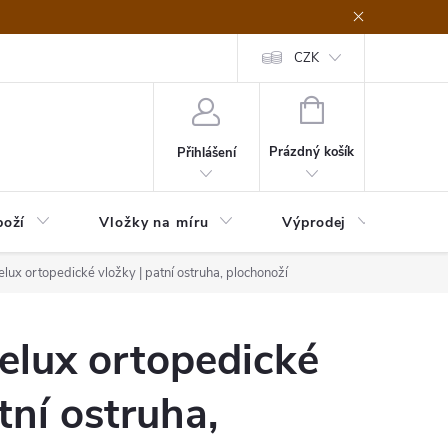
nefit Plus - platba
Obchodní podmínky
Vrácení, výměna nebo rekl
CZK
NÁKUPNÍ
KOŠÍK
Prázdný košík
Přihlášení
boží
Vložky na míru
Výprodej
B2B
lux ortopedické vložky | patní ostruha, plochonoží
elux ortopedické
tní ostruha,