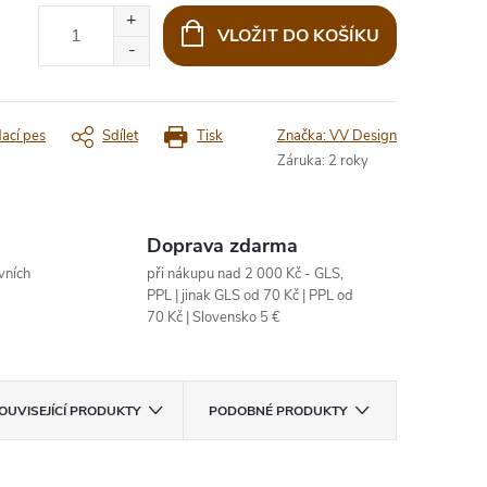
VLOŽIT DO KOŠÍKU
dací pes
Sdílet
Tisk
Značka:
VV Design
Záruka
:
2 roky
Doprava zdarma
vních
při nákupu nad 2 000 Kč - GLS,
PPL | jinak GLS od 70 Kč | PPL od
70 Kč | Slovensko 5 €
OUVISEJÍCÍ PRODUKTY
PODOBNÉ PRODUKTY