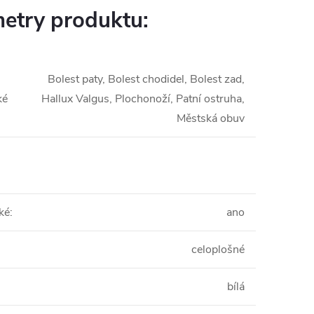
etry produktu:
Bolest paty, Bolest chodidel, Bolest zad,
ké
Hallux Valgus, Plochonoží, Patní ostruha,
Městská obuv
ké
:
ano
celoplošné
bílá