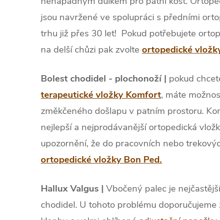
nenápadným důlkem pro patní kost. Ortope
jsou navržené ve spolupráci s předními orto
trhu již přes 30 let!
Pokud potřebujete ortop
na delší chůzi pak zvolte
ortopedické vložk
Bolest chodidel - plochonoží |
pokud chcete
terapeutické vložky Komfort
, máte možnost
změkčeného došlapu v patním prostoru. Kom
nejlepší a nejprodávanější ortopedická vložk
upozornění, že do pracovních nebo trekový
ortopedické vložky Bon Ped.
Hallux Valgus |
Vbočený palec je nejčastějš
chodidel. U tohoto problému doporučujeme