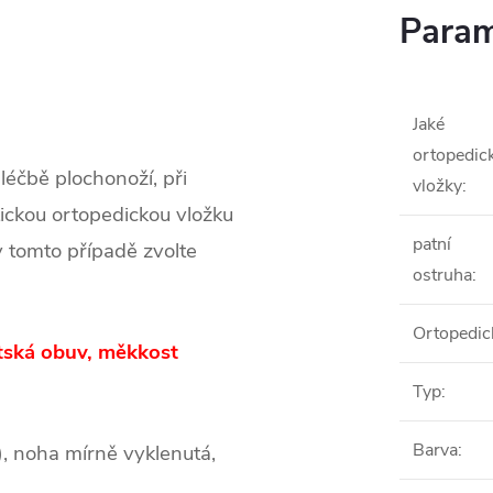
Param
Jaké
ortopedic
léčbě plochonoží, při
vložky
:
tickou ortopedickou vložku
patní
v tomto případě zvolte
ostruha
:
Ortopedic
tská obuv, měkkost
Typ
:
Barva
:
í), noha mírně vyklenutá,