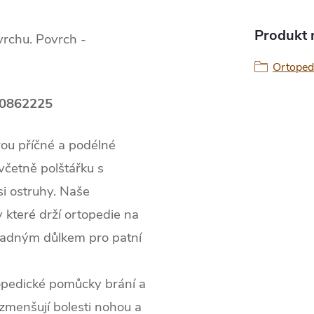
Produkt n
vrchu. Povrch -
Ortopedi
00862225
ou příčné a podélné
včetně polštářku s
i ostruhy. Naše
y které drží ortopedie na
padným důlkem pro patní
opedické pomůcky brání a
 zmenšují bolesti nohou a