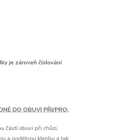
élky je zároveň číslování
NÉ DO OBUVI PŘI/PRO:
u částí obuvi při chůzi,
ou a podélnou klenbu a tak