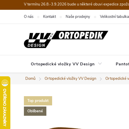
Přejít
V termínu 26.8.-3.9.2026 bude u některé obuvi expedice zpož
na
O nás
Kontakt
Naše prodejny
Velikostní tabulka
obsah
Ortopedické vložky VV Design
Panto
Domů
Ortopedické vložky VV Design
Ortopedické 
Top produkt
Oblíbené