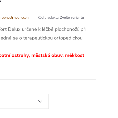
í
robnosti hodnocení
Kód produktu:
Zvolte variantu
fort Delux
určené k léčbě plochonoží, při
 Jedná se o terapeutickou ortopedickou
atní ostruhy, městská obuv, měkkost