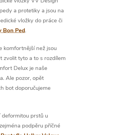
dické vložky VV Design
pedy a protetiky a jsou na
edické vložky do práce či
y Bon Ped
.
 komfortnější než jsou
 zvolit tyto a to s rozdílem
fort Delux je naše
a. Ale pozor, opět
ch bot doporučujeme
í deformitou prstů u
 zejména podpěru příčné