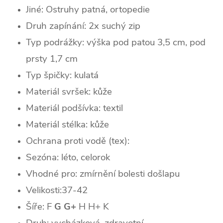
Jiné: Ostruhy patná, ortopedie
Druh zapínání: 2x suchý zip
Typ podrážky: výška pod patou 3,5 cm, pod
prsty 1,7 cm
Typ špičky: k
ulatá
Materiál svršek: kůže
Materiál podšívka: textil
Materiál stélka: kůže
Ochrana proti vodě (tex):
Sezóna: léto, celorok
Vhodné pro: zmírnění bolesti došlapu
Velikosti:37-42
Šíře: F
G G+
H H+ K
Druh: vycházková, zdravotní