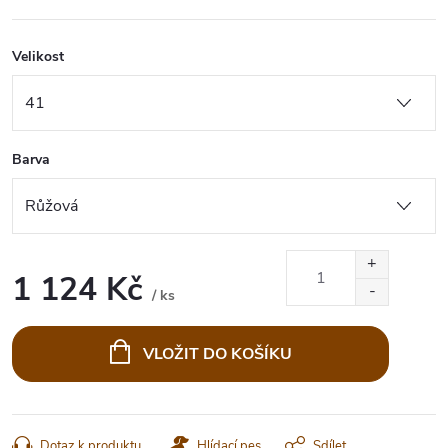
Velikost
Barva
1 124 Kč
/ ks
Měrná
cena:
VLOŽIT DO KOŠÍKU
Dotaz k produktu
Hlídací pes
Sdílet