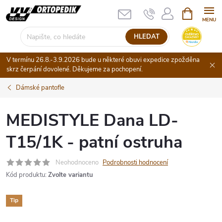
Přejít
NÁKUPNÍ
KOŠÍK
na
obsah
HLEDAT
V termínu 26.8.-3.9.2026 bude u některé obuvi expedice zpožděna
skrz čerpání dovolené. Děkujeme za pochopení.
Dámské pantofle
MEDISTYLE Dana LD-
T15/1K - patní ostruha
Neohodnoceno
Podrobnosti hodnocení
Kód produktu:
Zvolte variantu
Tip