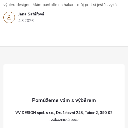
výběru designu. Mám pantofle na halux - můj prst si ještě zvyká....
Jana Šafářová
4.8.2026
Z
á
p
a
t
VV DESIGN spol. s r.o., Družstevní 245, Tábor 2, 390 02
í