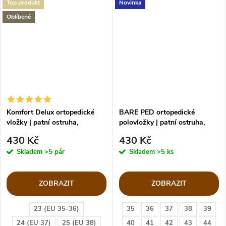
Top produkt
Novinka
Oblíbené
Komfort Delux ortopedické
BARE PED ortopedické
vložky | patní ostruha,
polovložky | patní ostruha,
plochonoží
plochonoží
430 Kč
430 Kč
Skladem
>5 pár
Skladem
>5 ks
ZOBRAZIT
ZOBRAZIT
23 (EU 35-36)
35
36
37
38
39
24 (EU 37)
25 (EU 38)
40
41
42
43
44