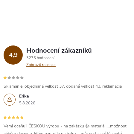
Hodnocení zákazníků
4,9
3275 hodnocení
Zobrazit recenze
Sklamanie, objednaná veľkosť 37, dodaná veľkosť 43, reklamácia
Erika
5.8.2026
Vemi oceňuji ČESKOU výrobu - na zakázku 👍 materiál ....možnost
výběru designu. Mám pantofle na halux - můj prst si ještě zvyká....