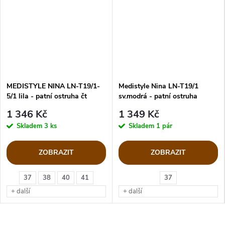
MEDISTYLE NINA LN-T19/1-
Medistyle Nina LN-T19/1
5/1 lila - patní ostruha čt
sv.modrá - patní ostruha
1 346 Kč
1 349 Kč
Skladem
3 ks
Skladem
1 pár
ZOBRAZIT
ZOBRAZIT
37
38
40
41
37
+ další
+ další