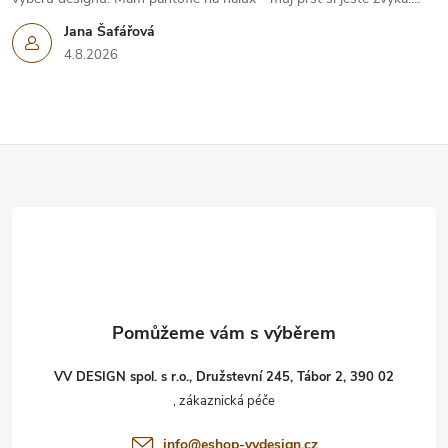
Jana Šafářová
4.8.2026
Z
á
p
a
t
VV DESIGN spol. s r.o., Družstevní 245, Tábor 2, 390 02
í
info
@
eshop-vvdesign.cz