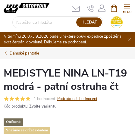
Přejít
NÁKUPNÍ
KOŠÍK
na
obsah
HLEDAT
V termínu 26.8.-3.9.2026 bude u některé obuvi expedice zpožděna
skrz čerpání dovolené. Děkujeme za pochopení.
Dámské pantofle
MEDISTYLE NINA LN-T19
modrá - patní ostruha čt
1 hodnocení
Podrobnosti hodnocení
Kód produktu:
Zvolte variantu
Oblíbené
Snažíme se držet skladem