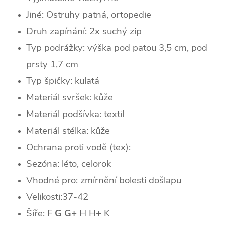
Jiné: Ostruhy patná, ortopedie
Druh zapínání: 2x suchý zip
Typ podrážky: výška pod patou 3,5 cm, pod
prsty 1,7 cm
Typ špičky: k
ulatá
Materiál svršek: kůže
Materiál podšívka: textil
Materiál stélka: kůže
Ochrana proti vodě (tex):
Sezóna: léto, celorok
Vhodné pro: zmírnění bolesti došlapu
Velikosti:37-42
Šíře: F
G G+
H H+ K