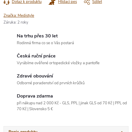
Dotaz k produktu
Hlídací pes
Sdílet
Značka:
Medistyle
Záruka
:
2 roky
Na trhu přes 30 let
Rodinná firma co se o Vás postará
Česká ruční práce
Vyrábíme ověřené ortopedické vložky a pantofle
Zdravé obouvání
Odborné poradenství od prvních krůčků
Doprava zdarma
při nákupu nad 2 000 Kč - GLS, PPL | jinak GLS od 70 Kč | PPL od
70 Kč | Slovensko 5 €
Popis produktu