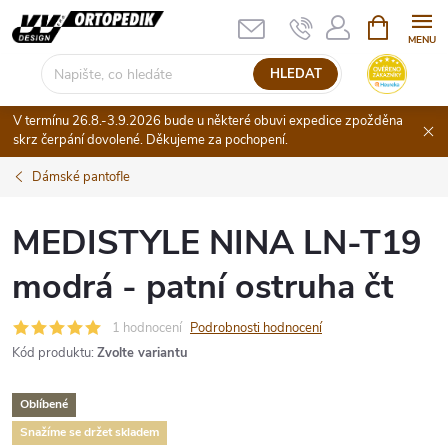
Přejít
NÁKUPNÍ
KOŠÍK
na
obsah
HLEDAT
V termínu 26.8.-3.9.2026 bude u některé obuvi expedice zpožděna
skrz čerpání dovolené. Děkujeme za pochopení.
Dámské pantofle
MEDISTYLE NINA LN-T19
modrá - patní ostruha čt
1 hodnocení
Podrobnosti hodnocení
Kód produktu:
Zvolte variantu
Oblíbené
Snažíme se držet skladem