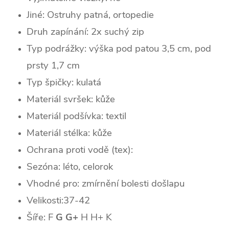
Jiné: Ostruhy patná, ortopedie
Druh zapínání: 2x suchý zip
Typ podrážky: výška pod patou 3,5 cm, pod
prsty 1,7 cm
Typ špičky: k
ulatá
Materiál svršek: kůže
Materiál podšívka: textil
Materiál stélka: kůže
Ochrana proti vodě (tex):
Sezóna: léto, celorok
Vhodné pro: zmírnění bolesti došlapu
Velikosti:37-42
Šíře: F
G G+
H H+ K