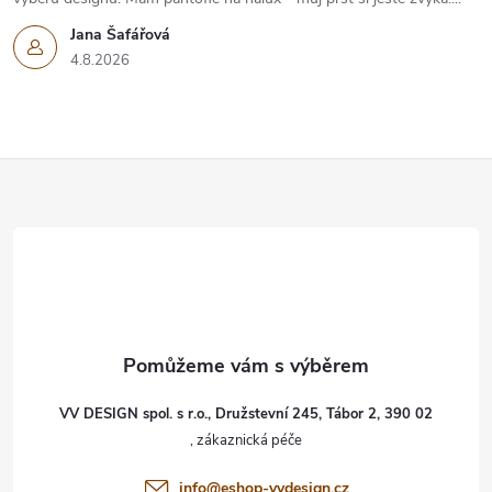
Jana Šafářová
4.8.2026
Z
á
p
a
t
VV DESIGN spol. s r.o., Družstevní 245, Tábor 2, 390 02
í
info
@
eshop-vvdesign.cz