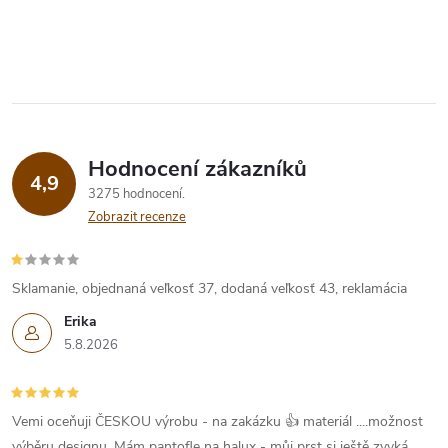
Hodnocení zákazníků
4,9
3275 hodnocení
Zobrazit recenze
Sklamanie, objednaná veľkosť 37, dodaná veľkosť 43, reklamácia
Erika
5.8.2026
Vemi oceňuji ČESKOU výrobu - na zakázku 👍 materiál ....možnost
výběru designu. Mám pantofle na halux - můj prst si ještě zvyká....