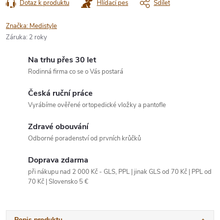
Dotaz k produktu
Hlídací pes
Sdílet
Značka:
Medistyle
Záruka
:
2 roky
Na trhu přes 30 let
Rodinná firma co se o Vás postará
Česká ruční práce
Vyrábíme ověřené ortopedické vložky a pantofle
Zdravé obouvání
Odborné poradenství od prvních krůčků
Doprava zdarma
při nákupu nad 2 000 Kč - GLS, PPL | jinak GLS od 70 Kč | PPL od
70 Kč | Slovensko 5 €
Popis produktu