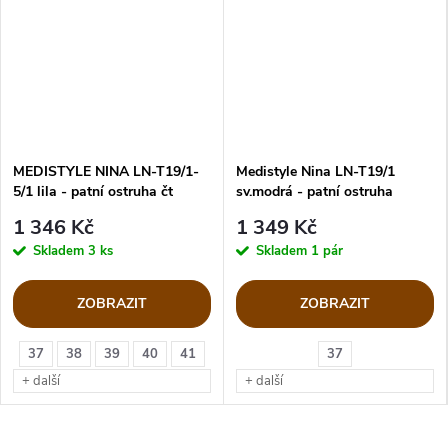
MEDISTYLE NINA LN-T19/1-
Medistyle Nina LN-T19/1
5/1 lila - patní ostruha čt
sv.modrá - patní ostruha
1 346 Kč
1 349 Kč
Skladem
3 ks
Skladem
1 pár
ZOBRAZIT
ZOBRAZIT
37
38
39
40
41
37
+ další
+ další