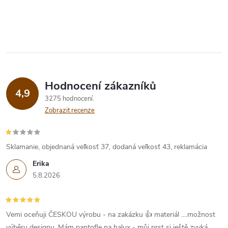
Hodnocení zákazníků
4,9
3275 hodnocení
Zobrazit recenze
Sklamanie, objednaná veľkosť 37, dodaná veľkosť 43, reklamácia
Erika
5.8.2026
Vemi oceňuji ČESKOU výrobu - na zakázku 👍 materiál ....možnost
výběru designu. Mám pantofle na halux - můj prst si ještě zvyká....