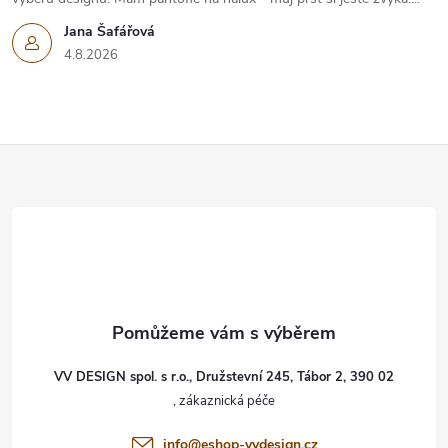
Jana Šafářová
4.8.2026
Z
á
p
a
t
VV DESIGN spol. s r.o., Družstevní 245, Tábor 2, 390 02
í
info
@
eshop-vvdesign.cz