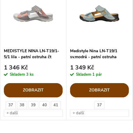
MEDISTYLE NINA LN-T19/1-
Medistyle Nina LN-T19/1
5/1 lila - patní ostruha čt
sv.modrá - patní ostruha
1 346 Kč
1 349 Kč
Skladem
3 ks
Skladem
1 pár
ZOBRAZIT
ZOBRAZIT
37
38
39
40
41
37
+ další
+ další