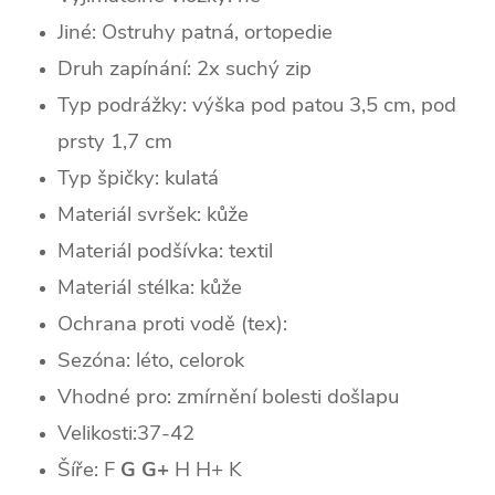
Jiné: Ostruhy patná, ortopedie
Druh zapínání: 2x suchý zip
Typ podrážky: výška pod patou 3,5 cm, pod
prsty 1,7 cm
Typ špičky: k
ulatá
Materiál svršek: kůže
Materiál podšívka: textil
Materiál stélka: kůže
Ochrana proti vodě (tex):
Sezóna: léto, celorok
Vhodné pro: zmírnění bolesti došlapu
Velikosti:37-42
Šíře: F
G G+
H H+ K