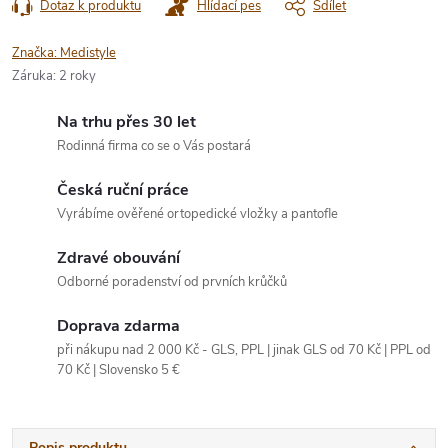
Dotaz k produktu
Hlídací pes
Sdílet
Značka:
Medistyle
Záruka
:
2 roky
Na trhu přes 30 let
Rodinná firma co se o Vás postará
Česká ruční práce
Vyrábíme ověřené ortopedické vložky a pantofle
Zdravé obouvání
Odborné poradenství od prvních krůčků
Doprava zdarma
při nákupu nad 2 000 Kč - GLS, PPL | jinak GLS od 70 Kč | PPL od
70 Kč | Slovensko 5 €
Popis produktu