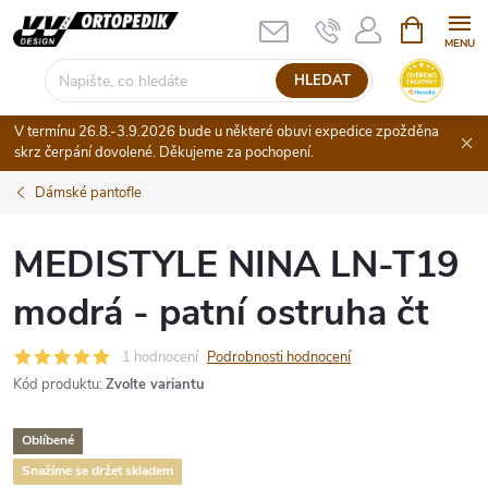
Přejít
NÁKUPNÍ
KOŠÍK
na
obsah
HLEDAT
V termínu 26.8.-3.9.2026 bude u některé obuvi expedice zpožděna
skrz čerpání dovolené. Děkujeme za pochopení.
Dámské pantofle
MEDISTYLE NINA LN-T19
modrá - patní ostruha čt
1 hodnocení
Podrobnosti hodnocení
Kód produktu:
Zvolte variantu
Oblíbené
Snažíme se držet skladem