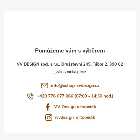
á
p
a
t
VV DESIGN spol. s r.o., Družstevní 245, Tábor 2, 390 02
í
info
@
eshop-vvdesign.cz
+420 776 077 066 (07:00 - 14:30 hod.)
VV Design ortopedik
/vvdesign_ortopedik