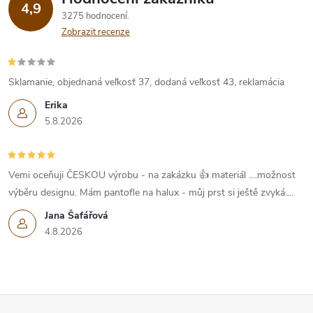
4,9
3275 hodnocení
Zobrazit recenze
Sklamanie, objednaná veľkosť 37, dodaná veľkosť 43, reklamácia
Erika
5.8.2026
Vemi oceňuji ČESKOU výrobu - na zakázku 👍 materiál ....možnost
výběru designu. Mám pantofle na halux - můj prst si ještě zvyká....
Jana Šafářová
4.8.2026
Z