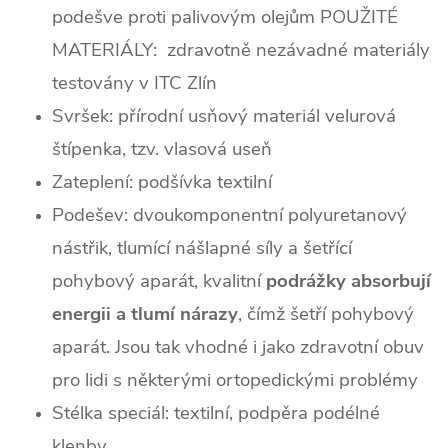
podešve proti palivovým olejům POUŽITÉ
MATERIÁLY:
zdravotně nezávadné materiály
testovány v ITC Zlín
Svršek:
přírodní usňový materiál velurová
štípenka, tzv. vlasová useň
Zateplení:
podšívka textilní
Podešev:
dvoukomponentní polyuretanový
nástřik, tlumící nášlapné síly a šetřící
pohybový aparát, kvalitní
podrážky absorbují
energii a tlumí nárazy
, čímž šetří pohybový
aparát. Jsou tak vhodné i jako zdravotní obuv
pro lidi s některými ortopedickými problémy
Stélka speciál: textilní, podpěra podélné
klenby