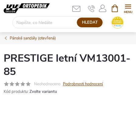
Přejít
NÁKUPNÍ
KOŠÍK
na
obsah
HLEDAT
Pánské sandály (otevřená)
PRESTIGE letní VM13001-
85
Neohodnoceno
Podrobnosti hodnocení
Kód produktu:
Zvolte variantu