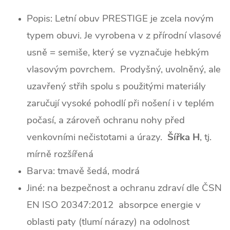
Popis:
Letní obuv PRESTIGE je zcela novým
typem obuvi. Je vyrobena v z přírodní vlasové
usně = semiše, který se vyznačuje hebkým
vlasovým povrchem. Prodyšný, uvolněný, ale
uzavřený střih spolu s použitými materiály
zaručují vysoké pohodlí při nošení i v teplém
počasí, a zároveň ochranu nohy před
venkovními nečistotami a úrazy.
Šířka H
, tj.
mírně rozšířená
Barva:
tmavě šedá, modrá
Jiné:
na bezpečnost a ochranu zdraví dle ČSN
EN ISO 20347:2012
absorpce energie v
oblasti paty (tlumí nárazy)
na odolnost