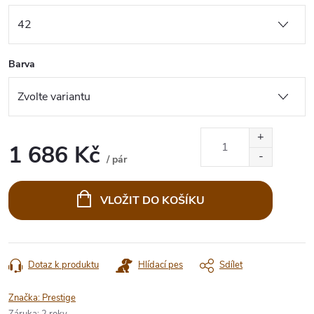
Barva
1 686 Kč
/ pár
Měrná
cena:
VLOŽIT DO KOŠÍKU
Dotaz k produktu
Hlídací pes
Sdílet
Značka:
Prestige