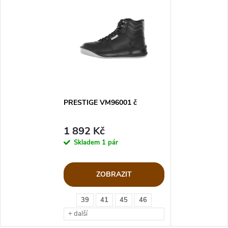
PRESTIGE VM96001 č
1 892 Kč
Skladem
1 pár
ZOBRAZIT
39
41
45
46
+ další