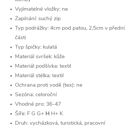
Vyjímatelné vložky: ne
Zapínání: suchý zip
Typ podrážky: 4cm pod patou, 2,5cm v přední
části
Typ špičky: k
ulatá
Materiál svršek: kůže
Materiál podšívka: textil
Materiál stélka: textil
Ochrana proti vodě (tex): ne
Sezóna: celoroční
Vhodné pro: 36-47
Šíře: F G G+
H
H+ K
Druh: vycházková, turistická, pracovní