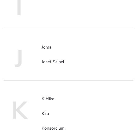
I
J
Joma
Josef Seibel
K
K Hike
Kira
Konsorcium