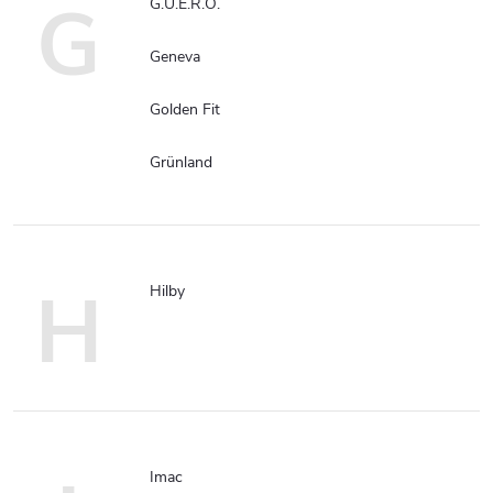
G
G.U.E.R.O.
Geneva
Golden Fit
Grünland
H
Hilby
Imac