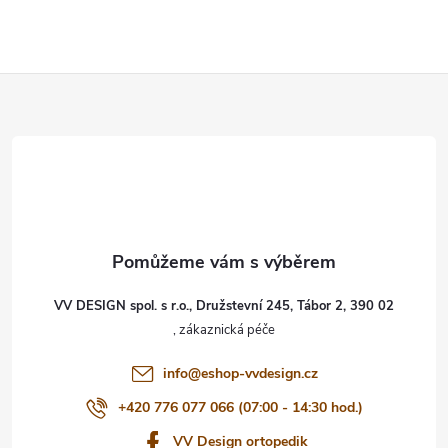
Z
á
p
a
t
VV DESIGN spol. s r.o., Družstevní 245, Tábor 2, 390 02
í
info
@
eshop-vvdesign.cz
+420 776 077 066 (07:00 - 14:30 hod.)
VV Design ortopedik