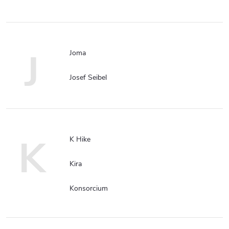
J
Joma
Josef Seibel
K
K Hike
Kira
Konsorcium