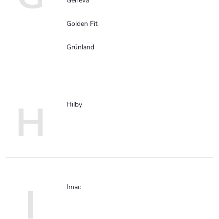
Geneva
Golden Fit
Grünland
H
Hilby
I
Imac