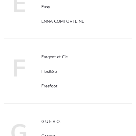
E
Easy
ENNA COMFORTLINE
F
Fargeot et Cie
Flex&Go
Freefoot
G
G.U.E.R.O.