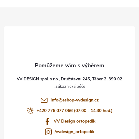
Z
á
p
a
t
VV DESIGN spol. s r.o., Družstevní 245, Tábor 2, 390 02
í
info
@
eshop-vvdesign.cz
+420 776 077 066 (07:00 - 14:30 hod.)
VV Design ortopedik
/vvdesign_ortopedik