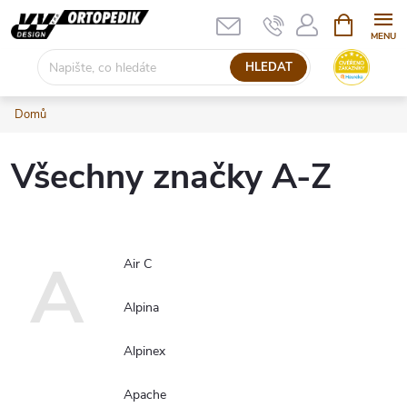
Přejít
NÁKUPNÍ
KOŠÍK
na
obsah
HLEDAT
Domů
Všechny značky A-Z
A
Air C
Alpina
Alpinex
Apache