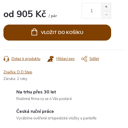
od
905 Kč
/ pár
Měrná
cena:
VLOŽIT DO KOŠÍKU
Dotaz k produktu
Hlídací pes
Sdílet
Značka:
D.D.Step
Záruka
:
2 roky
Na trhu přes 30 let
Rodinná firma co se o Vás postará
Česká ruční práce
Vyrábíme ověřené ortopedické vložky a pantofle