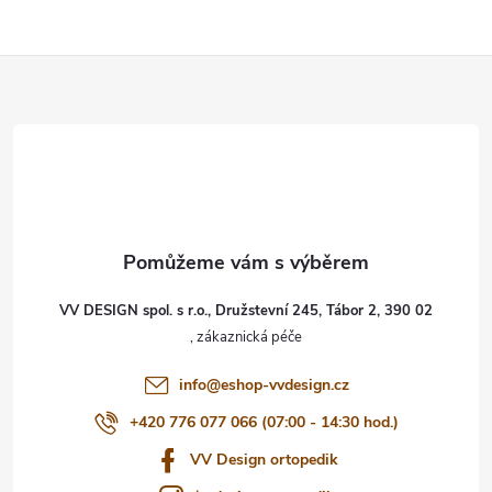
Z
á
p
a
t
VV DESIGN spol. s r.o., Družstevní 245, Tábor 2, 390 02
í
info
@
eshop-vvdesign.cz
+420 776 077 066 (07:00 - 14:30 hod.)
VV Design ortopedik