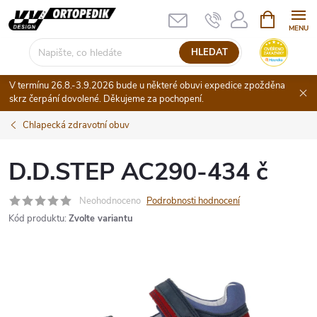
Přejít
NÁKUPNÍ
KOŠÍK
na
obsah
HLEDAT
V termínu 26.8.-3.9.2026 bude u některé obuvi expedice zpožděna
skrz čerpání dovolené. Děkujeme za pochopení.
Chlapecká zdravotní obuv
D.D.STEP AC290-434 č
Neohodnoceno
Podrobnosti hodnocení
Kód produktu:
Zvolte variantu