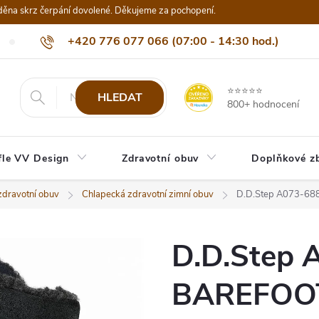
děna skrz čerpání dovolené. Děkujeme za pochopení.
+420 776 077 066 (07:00 - 14:30 hod.)
Nejčastější dotazy
Naši odběratelé
Doprava a platba
Be
info@eshop-vvdesign.cz
⭐⭐⭐⭐⭐
HLEDAT
800+ hodnocení
fle VV Design
Zdravotní obuv
Doplňkové z
zdravotní obuv
Chlapecká zdravotní zimní obuv
D.D.Step A073-6
D.D.Step 
BAREFOO