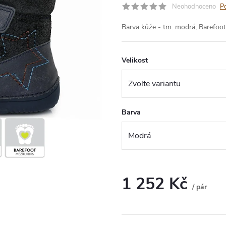
Neohodnoceno
P
Barva kůže - tm. modrá, Barefoo
Velikost
Barva
1 252 Kč
/ pár
Měrná
cena: