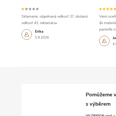
Sklamanie, objednaná veľkosť 37, dodaná
Vemi oceň
veľkosť 43, reklamácia
👍 materiá
pantofle na
Erika
5.8.2026
J
4.
Z
á
p
a