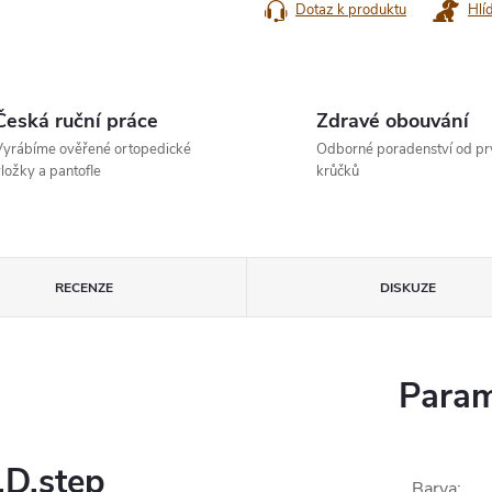
Dotaz k produktu
Hlí
Česká ruční práce
Zdravé obouvání
yrábíme ověřené ortopedické
Odborné poradenství od pr
ložky a pantofle
krůčků
RECENZE
DISKUZE
Param
.D.step
Barva
: