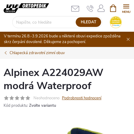
Přejít
NÁKUPNÍ
KOŠÍK
na
obsah
HLEDAT
V termínu 26.8.-3.9.2026 bude u některé obuvi expedice zpožděna
skrz čerpání dovolené. Děkujeme za pochopení.
Chlapecká zdravotní zimní obuv
Alpinex A224029AW
modrá Waterproof
Neohodnoceno
Podrobnosti hodnocení
Kód produktu:
Zvolte variantu