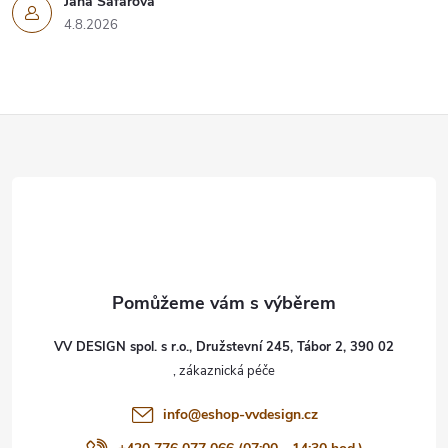
Jana Šafářová
4.8.2026
Z
á
p
a
t
VV DESIGN spol. s r.o., Družstevní 245, Tábor 2, 390 02
í
info
@
eshop-vvdesign.cz