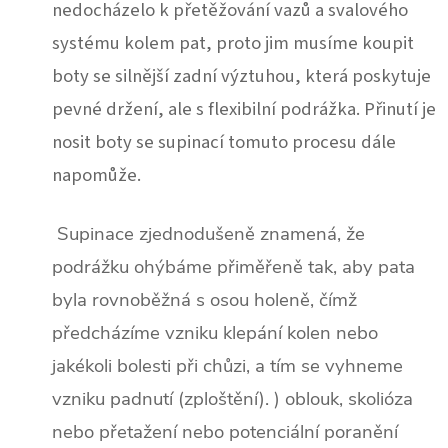
nedocházelo k přetěžování vazů a svalového
systému kolem pat, proto jim musíme koupit
boty se silnější zadní výztuhou, která poskytuje
pevné držení, ale s flexibilní podrážka.
Přinutí je
nosit boty se supinací tomuto procesu dále
napomůže.
Supinace zjednodušeně znamená, že
podrážku ohýbáme přiměřeně tak, aby pata
byla rovnoběžná s osou holeně, čímž
předcházíme vzniku klepání kolen nebo
jakékoli bolesti při chůzi, a tím se vyhneme
vzniku padnutí (zploštění). ) oblouk, skolióza
nebo přetažení nebo potenciální poranění