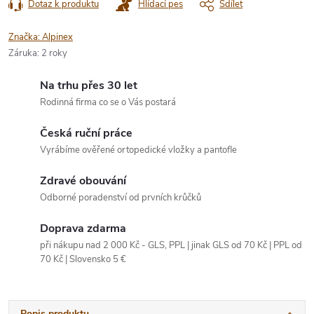
Dotaz k produktu
Hlídací pes
Sdílet
Značka:
Alpinex
Záruka
:
2 roky
Na trhu přes 30 let
Rodinná firma co se o Vás postará
Česká ruční práce
Vyrábíme ověřené ortopedické vložky a pantofle
Zdravé obouvání
Odborné poradenství od prvních krůčků
Doprava zdarma
při nákupu nad 2 000 Kč - GLS, PPL | jinak GLS od 70 Kč | PPL od
70 Kč | Slovensko 5 €
Popis produktu