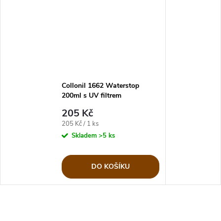
Collonil 1662 Waterstop
200ml s UV filtrem
205 Kč
Měrná
205 Kč / 1 ks
cena:
Skladem
>5 ks
DO KOŠÍKU