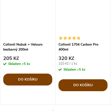
Collonil Nubuk + Velours
Collonil 1704 Carbon Pro
bezbarvý 200ml
400ml
205 Kč
320 Kč
Měrná
320 Kč / 1 ks
Skladem
>5 ks
cena:
Skladem
>5 ks
DO KOŠÍKU
DO KOŠÍKU