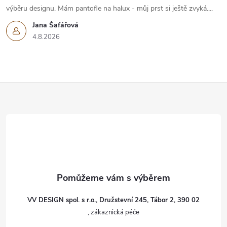
výběru designu. Mám pantofle na halux - můj prst si ještě zvyká....
Jana Šafářová
4.8.2026
Z
á
p
a
t
VV DESIGN spol. s r.o., Družstevní 245, Tábor 2, 390 02
í