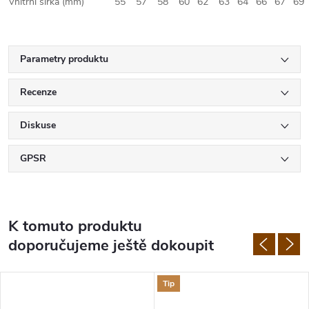
Vnitřní šířka (mm)
55
57
58
60
62
63
64
66
67
69
Parametry produktu
Recenze
Diskuse
GPSR
K tomuto produktu
doporučujeme ještě dokoupit
Tip