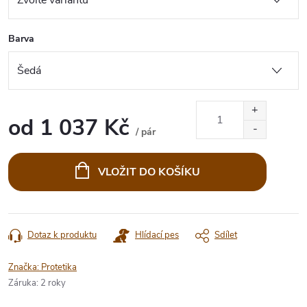
Barva
od
1 037 Kč
/ pár
Měrná
cena:
VLOŽIT DO KOŠÍKU
Dotaz k produktu
Hlídací pes
Sdílet
Značka:
Protetika
Záruka
:
2 roky