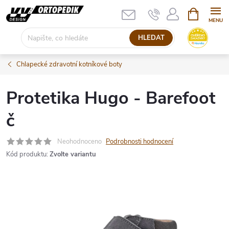
Přejít
NÁKUPNÍ
KOŠÍK
na
obsah
HLEDAT
Chlapecké zdravotní kotníkové boty
Protetika Hugo - Barefoot
č
Neohodnoceno
Podrobnosti hodnocení
Kód produktu:
Zvolte variantu