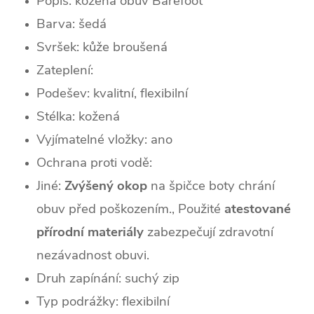
Popis: kožená obuv Barefoot
Barva: šedá
Svršek:
kůž
e broušená
Zateplení:
Podešev: kvalitní, flexibilní
Stélka: kožená
Vyjímatelné vložky: ano
Ochrana proti vodě:
Jiné:
Zvýšený okop
na špičce boty chrání
obuv před poškozením., Použité
atestované
přírodní materiály
zabezpečují zdravotní
nezávadnost obuvi.
Druh zapínání: suchý zip
Typ podrážky: flexibilní