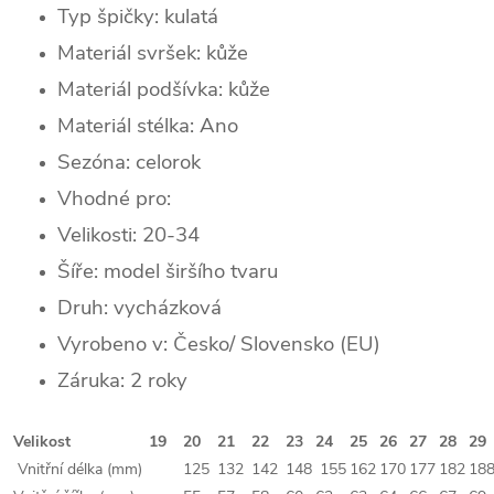
Typ špičky:
kulatá
Materiál svršek: kůže
Materiál podšívka: kůže
Materiál stélka: Ano
Sezóna:
celorok
Vhodné pro:
Velikosti: 20-34
Šíře: model širšího tvaru
Druh: vycházková
Vyrobeno v: Česko/ Slovensko (EU)
Záruka: 2 roky
Velikost
19
20
21
22
23
24
25
26
27
28
29
Vnitřní délka (mm)
125
132
142
148
155
162
170
177
182
18