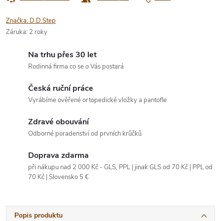
Značka:
D.D.Step
Záruka
:
2 roky
Na trhu přes 30 let
Rodinná firma co se o Vás postará
Česká ruční práce
Vyrábíme ověřené ortopedické vložky a pantofle
Zdravé obouvání
Odborné poradenství od prvních krůčků
Doprava zdarma
při nákupu nad 2 000 Kč - GLS, PPL | jinak GLS od 70 Kč | PPL od
70 Kč | Slovensko 5 €
Popis produktu