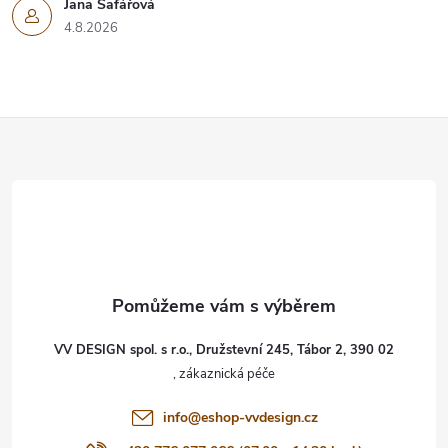
Jana Šafářová
4.8.2026
Z
á
p
a
t
VV DESIGN spol. s r.o., Družstevní 245, Tábor 2, 390 02
í
info
@
eshop-vvdesign.cz