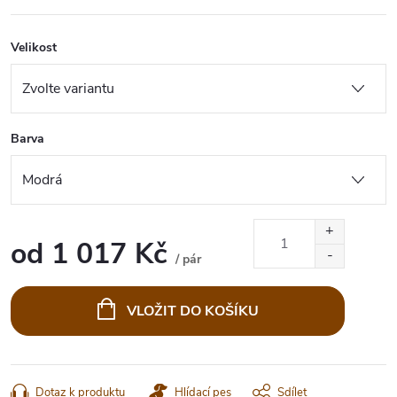
Velikost
Barva
od
1 017 Kč
/ pár
Měrná
cena:
VLOŽIT DO KOŠÍKU
Dotaz k produktu
Hlídací pes
Sdílet