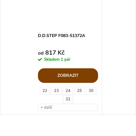
D.D.STEP F083-51372A
817 Kč
od
Skladem
1 pár
ZOBRAZIT
22
23
24
25
30
32
+ další