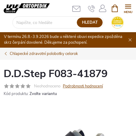
Přejít
NÁKUPNÍ
KOŠÍK
na
obsah
HLEDAT
V termínu 26.8.-3.9.2026 bude u některé obuvi expedice zpožděna
skrz čerpání dovolené. Děkujeme za pochopení.
Chlapecké zdravotní polobotky celorok
D.D.Step F083-41879
Neohodnoceno
Podrobnosti hodnocení
Kód produktu:
Zvolte variantu