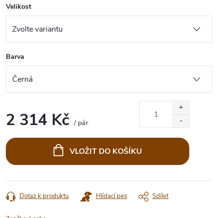
Velikost
Barva
2 314 Kč
/ pár
Měrná
cena:
VLOŽIT DO KOŠÍKU
Dotaz k produktu
Hlídací pes
Sdílet