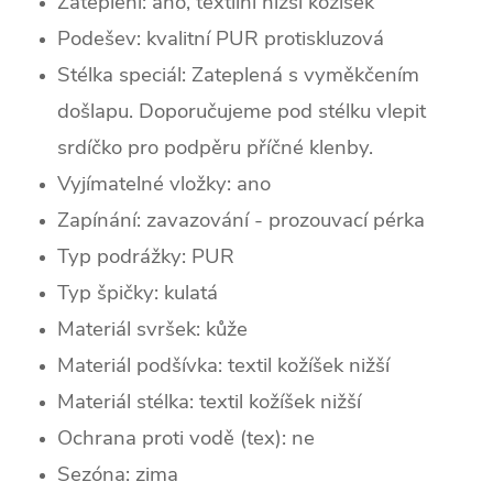
Zateplení:
ano, textilní nižší kožíšek
Podešev: kvalitní PUR protiskluzová
Stélka speciál: Zateplená s vyměkčením
došlapu. Doporučujeme pod stélku vlepit
srdíčko pro podpěru příčné klenby.
Vyjímatelné vložky: ano
Zapínání: zavazování - prozouvací pérka
Typ podrážky: PUR
Typ špičky: k
ulatá
Materiál svršek: kůže
Materiál podšívka: textil kožíšek nižší
Materiál stélka: textil kožíšek nižší
Ochrana proti vodě (tex): ne
Sezóna: zima