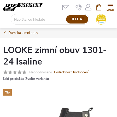
Přejít
NÁKUPNÍ
KOŠÍK
na
obsah
HLEDAT
Dámská zimní obuv
LOOKE zimní obuv 1301-
24 Isaline
Neohodnoceno
Podrobnosti hodnocení
Kód produktu:
Zvolte variantu
Tip