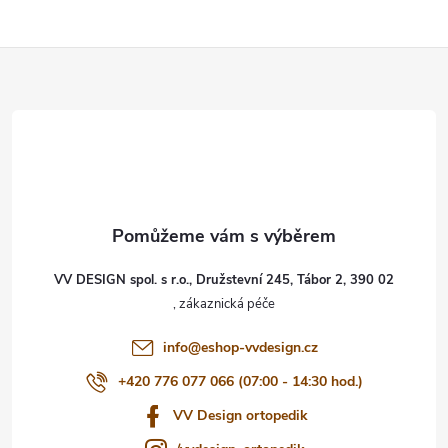
Z
á
p
a
t
VV DESIGN spol. s r.o., Družstevní 245, Tábor 2, 390 02
í
info
@
eshop-vvdesign.cz
+420 776 077 066 (07:00 - 14:30 hod.)
VV Design ortopedik