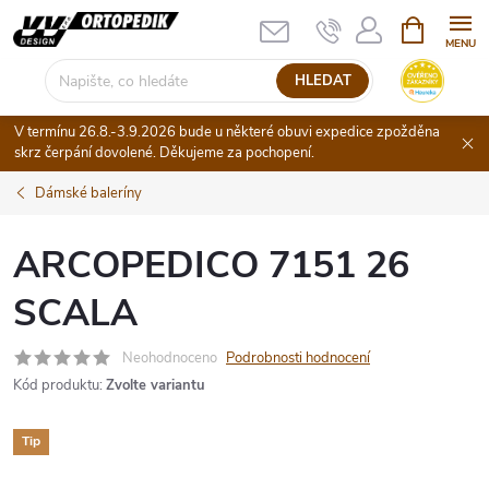
Přejít
NÁKUPNÍ
KOŠÍK
na
obsah
HLEDAT
V termínu 26.8.-3.9.2026 bude u některé obuvi expedice zpožděna
skrz čerpání dovolené. Děkujeme za pochopení.
Dámské baleríny
ARCOPEDICO 7151 26
SCALA
Neohodnoceno
Podrobnosti hodnocení
Kód produktu:
Zvolte variantu
Tip