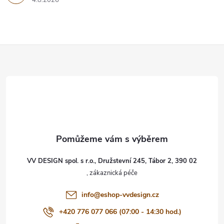
4.8.2026
Z
á
p
a
t
VV DESIGN spol. s r.o., Družstevní 245, Tábor 2, 390 02
í
info
@
eshop-vvdesign.cz
+420 776 077 066 (07:00 - 14:30 hod.)