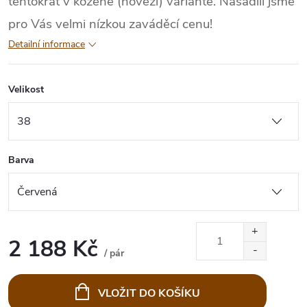
tentokrát v kožené (hovězí) variantě. Nasadili jsme
pro Vás velmi nízkou zaváděcí cenu!
Detailní informace
Velikost
Barva
2 188 Kč
/ pár
Měrná
cena:
VLOŽIT DO KOŠÍKU