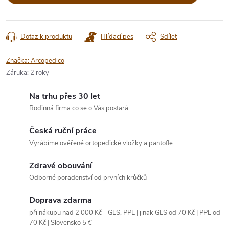
Dotaz k produktu
Hlídací pes
Sdílet
Značka:
Arcopedico
Záruka
:
2 roky
Na trhu přes 30 let
Rodinná firma co se o Vás postará
Česká ruční práce
Vyrábíme ověřené ortopedické vložky a pantofle
Zdravé obouvání
Odborné poradenství od prvních krůčků
Doprava zdarma
při nákupu nad 2 000 Kč - GLS, PPL | jinak GLS od 70 Kč | PPL od
70 Kč | Slovensko 5 €