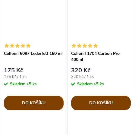
Collonil 6097 Lederfett 150 ml
Collonil 1704 Carbon Pro
400ml
175 Kč
320 Kč
Měrná
Měrná
175 Kč / 1 ks
320 Kč / 1 ks
cena:
cena:
Skladem
>5 ks
Skladem
>5 ks
DO KOŠÍKU
DO KOŠÍKU