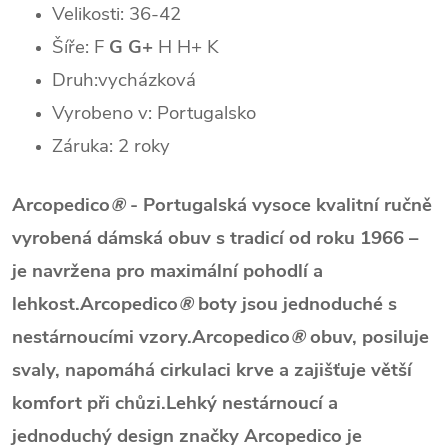
Velikosti: 36-42
Šíře: F
G G+
H
H+ K
Druh:vycházková
Vyrobeno v: Portugalsko
Záruka: 2 roky
Arcopedico
®
- Portugalská vysoce kvalitní ručně
vyrobená dámská obuv s tradicí od roku 1966 –
je navržena pro maximální pohodlí a
lehkost.Arcopedico
®
boty jsou jednoduché s
nestárnoucími vzory.Arcopedico
®
obuv, posiluje
svaly, napomáhá cirkulaci krve a zajišťuje větší
komfort při chůzi.Lehký nestárnoucí a
jednoduchý design značky Arcopedico je