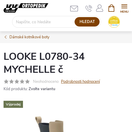
Přejít
NÁKUPNÍ
KOŠÍK
na
obsah
HLEDAT
Dámské kotníkové boty
LOOKE L0780-34
MYCHELLE č
Neohodnoceno
Podrobnosti hodnocení
Kód produktu:
Zvolte variantu
Výprodej