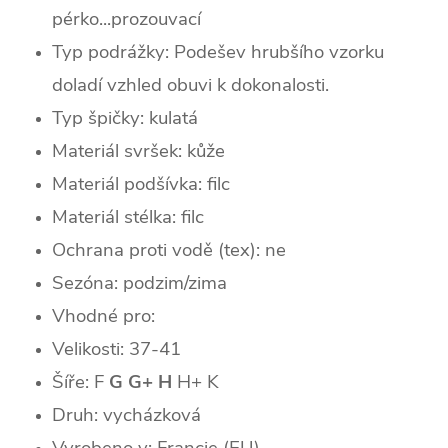
pérko...prozouvací
Typ podrážky: Podešev hrubšího vzorku
doladí vzhled obuvi k dokonalosti.
Typ špičky: k
ulatá
Materiál svršek: kůže
Materiál podšívka: filc
Materiál stélka: filc
Ochrana proti vodě (tex): ne
Sezóna: podzim/zima
Vhodné pro:
Velikosti: 37-41
Šíře: F
G G+ H
H+ K
Druh: vycházková