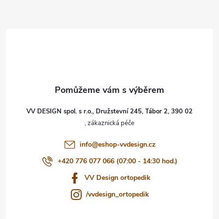
Z
á
p
a
t
VV DESIGN spol. s r.o., Družstevní 245, Tábor 2, 390 02
í
info
@
eshop-vvdesign.cz
+420 776 077 066 (07:00 - 14:30 hod.)
VV Design ortopedik
/vvdesign_ortopedik