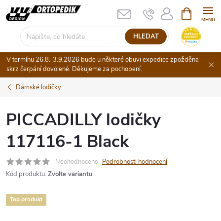
Přejít
NÁKUPNÍ
KOŠÍK
na
obsah
HLEDAT
V termínu 26.8.-3.9.2026 bude u některé obuvi expedice zpožděna
skrz čerpání dovolené. Děkujeme za pochopení.
Dámské lodičky
PICCADILLY lodičky
117116-1 Black
Neohodnoceno
Podrobnosti hodnocení
Kód produktu:
Zvolte variantu
Top produkt