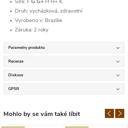
Šíře: F
G G+
H H+ K
Druh: vycházková, zdravotní
Vyrobeno v: Brazilie
Záruka: 2 roky
Parametry produktu
Recenze
Diskuse
GPSR