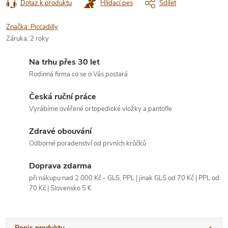
Dotaz k produktu
Hlídací pes
Sdílet
Značka:
Piccadilly
Záruka
:
2 roky
Na trhu přes 30 let
Rodinná firma co se o Vás postará
Česká ruční práce
Vyrábíme ověřené ortopedické vložky a pantofle
Zdravé obouvání
Odborné poradenství od prvních krůčků
Doprava zdarma
při nákupu nad 2 000 Kč - GLS, PPL | jinak GLS od 70 Kč | PPL od
70 Kč | Slovensko 5 €
Popis produktu