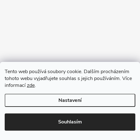
Tento web používá soubory cookie. Dalším procházením
tohoto webu vyjadřujete souhlas s jejich používáním. Více
informací
zde
.
Nastavení
Copyright 2026
VV DESIGN
. Všechna práva vyhrazena.
Upravit
nastavení cookies
Souhlasím
Vytvořil Shoptet