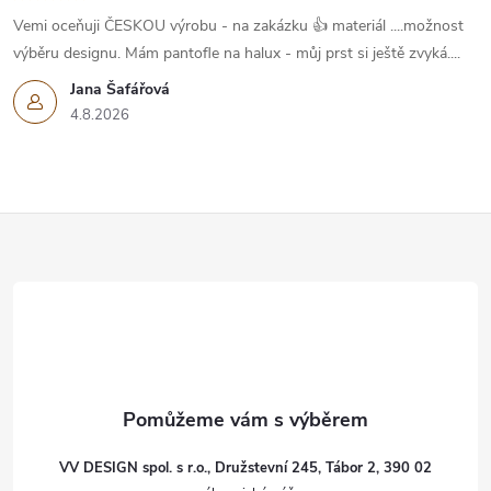
Vemi oceňuji ČESKOU výrobu - na zakázku 👍 materiál ....možnost
výběru designu. Mám pantofle na halux - můj prst si ještě zvyká....
Jana Šafářová
4.8.2026
Z
á
p
a
t
VV DESIGN spol. s r.o., Družstevní 245, Tábor 2, 390 02