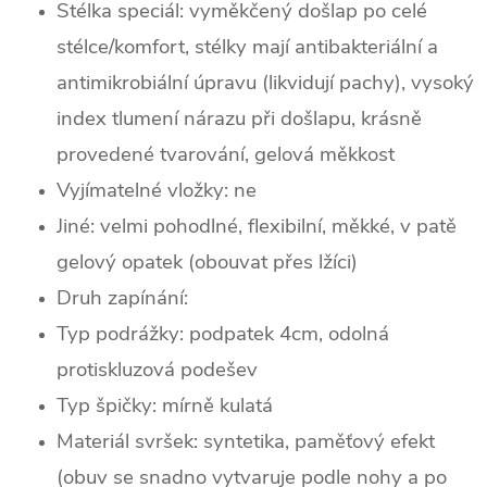
Stélka speciál: vyměkčený došlap po celé
stélce/komfort, stélky mají antibakteriální a
antimikrobiální úpravu (likvidují pachy), vysoký
index tlumení nárazu při došlapu, krásně
provedené tvarování, gelová měkkost
Vyjímatelné vložky: ne
Jiné: velmi pohodlné, flexibilní, měkké, v patě
gelový opatek (obouvat přes lžíci)
Druh zapínání:
Typ podrážky: podpatek 4cm, odolná
protiskluzová podešev
Typ špičky: mírně k
ulatá
Materiál svršek: syntetika, paměťový efekt
(obuv se snadno vytvaruje podle nohy a po