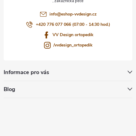
í
info
@
eshop-vvdesign.cz
+420 776 077 066 (07:00 - 14:30 hod.)
VV Design ortopedik
/vvdesign_ortopedik
Informace pro vás
Blog