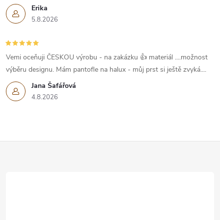
Erika
5.8.2026
Vemi oceňuji ČESKOU výrobu - na zakázku 👍 materiál ....možnost
výběru designu. Mám pantofle na halux - můj prst si ještě zvyká....
Jana Šafářová
4.8.2026
Z
á
p