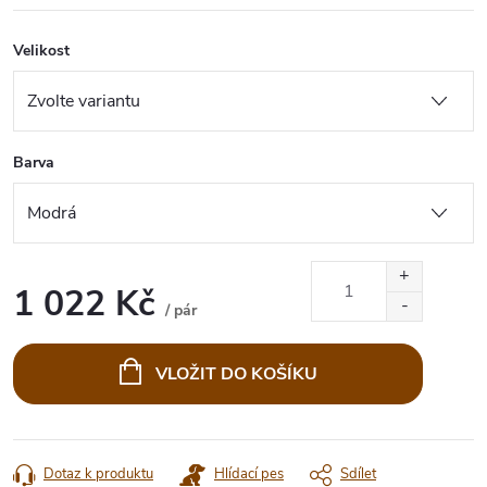
Velikost
Barva
1 022 Kč
/ pár
Měrná
cena:
VLOŽIT DO KOŠÍKU
Dotaz k produktu
Hlídací pes
Sdílet