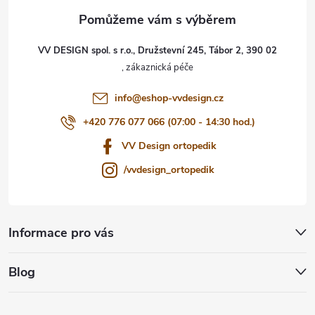
a
t
VV DESIGN spol. s r.o., Družstevní 245, Tábor 2, 390 02
í
info
@
eshop-vvdesign.cz
+420 776 077 066 (07:00 - 14:30 hod.)
VV Design ortopedik
/vvdesign_ortopedik
Informace pro vás
Blog