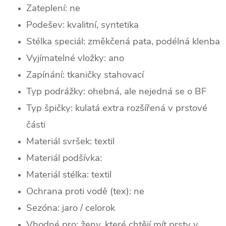
Zateplení:
ne
Podešev: kvalitní, syntetika
Stélka speciál: změkčená pata, podélná klenba
Vyjímatelné vložky: ano
Zapínání: tkaničky stahovací
Typ podrážky: ohebná, ale nejedná se o BF
Typ špičky: k
ulatá extra rozšířená v prstové
části
Materiál svršek: textil
Materiál podšívka:
Materiál stélka: textil
Ochrana proti vodě (tex): ne
Sezóna: jaro / celorok
Vhodné pro: ženy, které chtějí mít prsty v