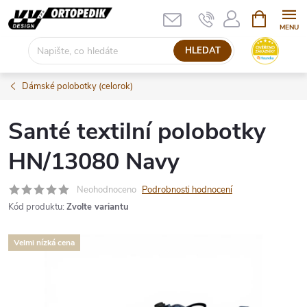
Přejít
NÁKUPNÍ
KOŠÍK
na
obsah
HLEDAT
Dámské polobotky (celorok)
Santé textilní polobotky
HN/13080 Navy
Neohodnoceno
Podrobnosti hodnocení
Kód produktu:
Zvolte variantu
Velmi nízká cena