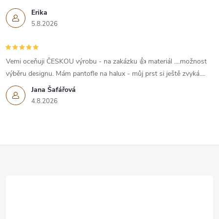
Erika
5.8.2026
Vemi oceňuji ČESKOU výrobu - na zakázku 👍 materiál ....možnost
výběru designu. Mám pantofle na halux - můj prst si ještě zvyká....
Jana Šafářová
4.8.2026
Z
á
p