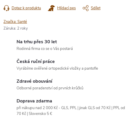
Dotaz k produktu
Hlídací pes
Sdílet
Značka:
Santé
Záruka
:
2 roky
Na trhu přes 30 let
Rodinná firma co se o Vás postará
Česká ruční práce
Vyrábíme ověřené ortopedické vložky a pantofle
Zdravé obouvání
Odborné poradenství od prvních krůčků
Doprava zdarma
při nákupu nad 2 000 Kč - GLS, PPL | jinak GLS od 70 Kč | PPL od
70 Kč | Slovensko 5 €