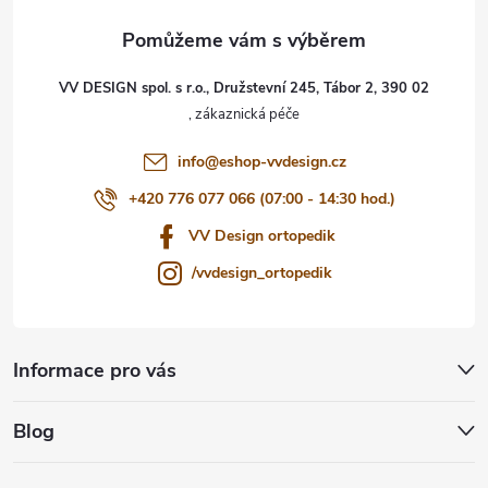
a
t
VV DESIGN spol. s r.o., Družstevní 245, Tábor 2, 390 02
í
info
@
eshop-vvdesign.cz
+420 776 077 066 (07:00 - 14:30 hod.)
VV Design ortopedik
/vvdesign_ortopedik
Informace pro vás
Blog