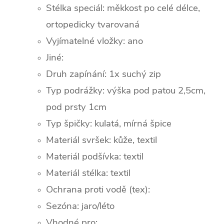
Stélka speciál: měkkost po celé délce,
ortopedicky tvarovaná
Vyjímatelné vložky: ano
Jiné:
Druh zapínání: 1x suchý zip
Typ podrážky: výška pod patou 2,5cm,
pod prsty 1cm
Typ špičky: k
ulatá, mírná špice
Materiál svršek: kůže, textil
Materiál podšívka: textil
Materiál stélka: textil
Ochrana proti vodě (tex):
Sezóna: jaro/léto
Vhodné pro: