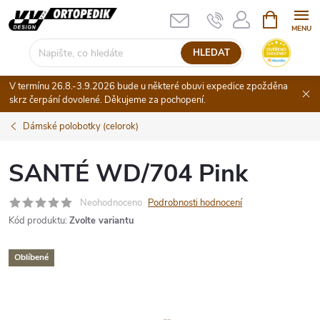
Přejít
NÁKUPNÍ
KOŠÍK
na
obsah
HLEDAT
V termínu 26.8.-3.9.2026 bude u některé obuvi expedice zpožděna
skrz čerpání dovolené. Děkujeme za pochopení.
Dámské polobotky (celorok)
SANTÉ WD/704 Pink
Neohodnoceno
Podrobnosti hodnocení
Kód produktu:
Zvolte variantu
Oblíbené