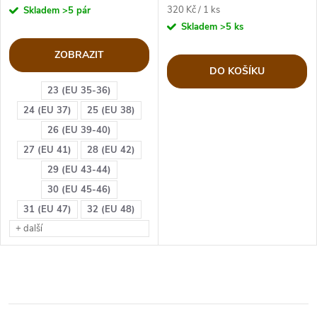
Měrná
320 Kč / 1 ks
Skladem
>5 pár
cena:
Skladem
>5 ks
ZOBRAZIT
DO KOŠÍKU
23 (EU 35-36)
24 (EU 37)
25 (EU 38)
26 (EU 39-40)
27 (EU 41)
28 (EU 42)
29 (EU 43-44)
30 (EU 45-46)
31 (EU 47)
32 (EU 48)
+ další