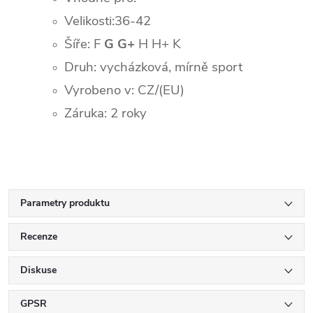
Velikosti:36-42
Šíře: F
G G+
H H+ K
Druh: vycházková, mírně sport
Vyrobeno v: CZ/(EU)
Záruka: 2 roky
Parametry produktu
Recenze
Diskuse
GPSR