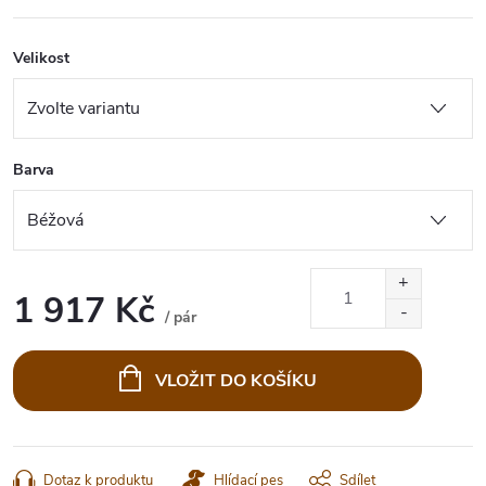
Velikost
Barva
1 917 Kč
/ pár
Měrná
cena:
VLOŽIT DO KOŠÍKU
Dotaz k produktu
Hlídací pes
Sdílet