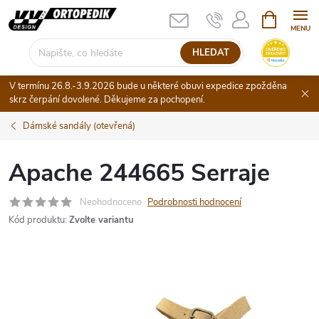
Přejít
NÁKUPNÍ
KOŠÍK
na
obsah
HLEDAT
V termínu 26.8.-3.9.2026 bude u některé obuvi expedice zpožděna
skrz čerpání dovolené. Děkujeme za pochopení.
Dámské sandály (otevřená)
Apache 244665 Serraje
Neohodnoceno
Podrobnosti hodnocení
Kód produktu:
Zvolte variantu