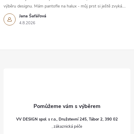
výběru designu. Mám pantofle na halux - můj prst si ještě zvyká....
Jana Šafářová
4.8.2026
Z
á
p
a
t
VV DESIGN spol. s r.o., Družstevní 245, Tábor 2, 390 02
í