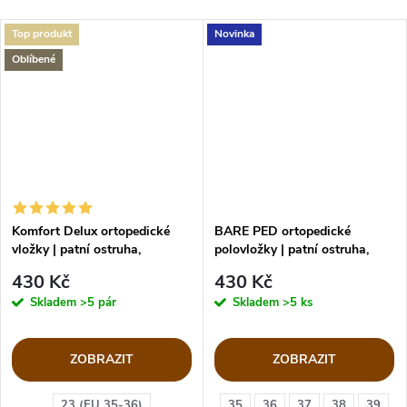
Top produkt
Novinka
Oblíbené
Komfort Delux ortopedické
BARE PED ortopedické
vložky | patní ostruha,
polovložky | patní ostruha,
plochonoží
plochonoží
430 Kč
430 Kč
Skladem
>5 pár
Skladem
>5 ks
ZOBRAZIT
ZOBRAZIT
23 (EU 35-36)
35
36
37
38
39