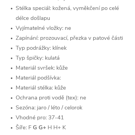
Stélka speciál: kožená, vyměkčení po celé
délce došlapu
Vyjímatelné vložky: ne
Zapínání: prozouvací, přezka v patové části
Typ podrážky: klínek
Typ špičky: k
ulatá
Materiál svršek: kůže
Materiál podšívka:
Materiál stélka: kůže
Ochrana proti vodě (tex): ne
Sezóna: jaro / léto / celorok
Vhodné pro: 37-41
Šíře: F
G G+
H H+ K