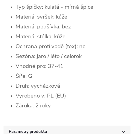
Typ špičky: k
ulatá - mírná špice
Materiál svršek: kůže
Materiál podšívka: bez
Materiál stélka: kůže
Ochrana proti vodě (tex): ne
Sezóna: jaro / léto / celorok
Vhodné pro: 37-41
Šíře:
G
Druh: vycházková
Vyrobeno v: PL (EU)
Záruka: 2 roky
Parametry produktu