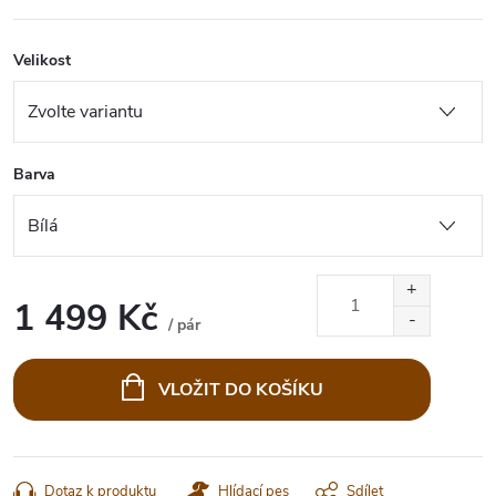
Velikost
Barva
1 499 Kč
/ pár
Měrná
cena:
VLOŽIT DO KOŠÍKU
Dotaz k produktu
Hlídací pes
Sdílet