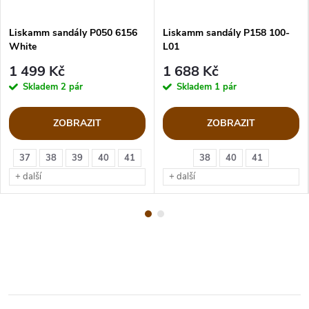
Liskamm sandály P050 6156
Liskamm sandály P158 100-
White
L01
1 499 Kč
1 688 Kč
Skladem
2 pár
Skladem
1 pár
ZOBRAZIT
ZOBRAZIT
37
38
39
40
41
38
40
41
+ další
+ další