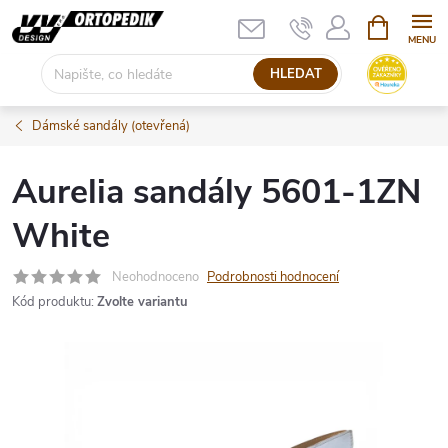
Přejít
NÁKUPNÍ
KOŠÍK
na
obsah
HLEDAT
Dámské sandály (otevřená)
Aurelia sandály 5601-1ZN
White
Neohodnoceno
Podrobnosti hodnocení
Kód produktu:
Zvolte variantu