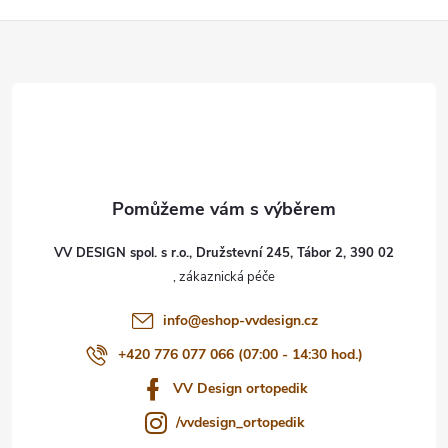
Z
á
p
a
t
VV DESIGN spol. s r.o., Družstevní 245, Tábor 2, 390 02
í
info
@
eshop-vvdesign.cz
+420 776 077 066 (07:00 - 14:30 hod.)
VV Design ortopedik
/vvdesign_ortopedik