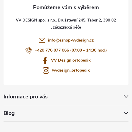
a
t
VV DESIGN spol. s r.o., Družstevní 245, Tábor 2, 390 02
í
info
@
eshop-vvdesign.cz
+420 776 077 066 (07:00 - 14:30 hod.)
VV Design ortopedik
/vvdesign_ortopedik
Informace pro vás
Blog