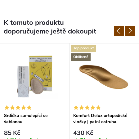
K tomuto produktu
doporučujeme ještě dokoupit
Top produkt
Oblíbené
Srdíčka samolepící se
Komfort Delux ortopedické
šablonou
vložky | patní ostruha,
plochonoží
85 Kč
430 Kč