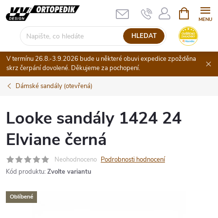
Přejít
NÁKUPNÍ
KOŠÍK
na
obsah
HLEDAT
V termínu 26.8.-3.9.2026 bude u některé obuvi expedice zpožděna
skrz čerpání dovolené. Děkujeme za pochopení.
Dámské sandály (otevřená)
Looke sandály 1424 24
Elviane černá
Neohodnoceno
Podrobnosti hodnocení
Kód produktu:
Zvolte variantu
Oblíbené