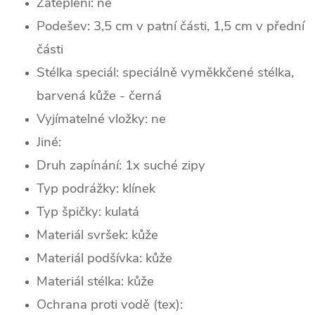
Zateplení:
ne
Podešev: 3,5 cm v patní části, 1,5 cm v přední
části
Stélka speciál:
speciálně vyměkkčené stélka,
barvená kůže - černá
Vyjímatelné vložky: ne
Jiné:
Druh zapínání: 1x
suché zipy
Typ podrážky:
klínek
Typ špičky: k
ulatá
Materiál svršek: kůže
Materiál podšívka: kůže
Materiál stélka: kůže
Ochrana proti vodě (tex):