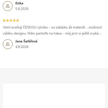
Erika
5.8.2026
Vemi oceňuji ČESKOU výrobu - na zakázku 👍 materiál ....možnost
výběru designu. Mám pantofle na halux - můj prst si ještě zvyká....
Jana Šafářová
4.8.2026
Z
á
p