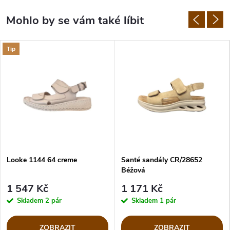
Tip
Looke 1144 64 creme
Santé sandály CR/28652
Béžová
1 547 Kč
1 171 Kč
Skladem
2 pár
Skladem
1 pár
ZOBRAZIT
ZOBRAZIT