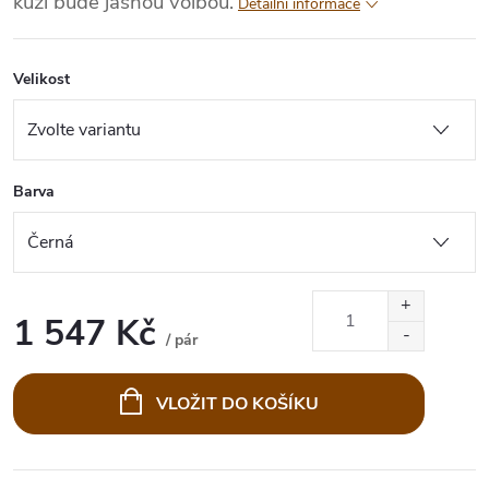
kůží bude jasnou volbou.
Detailní informace
Velikost
Barva
1 547 Kč
/ pár
Měrná
cena:
VLOŽIT DO KOŠÍKU