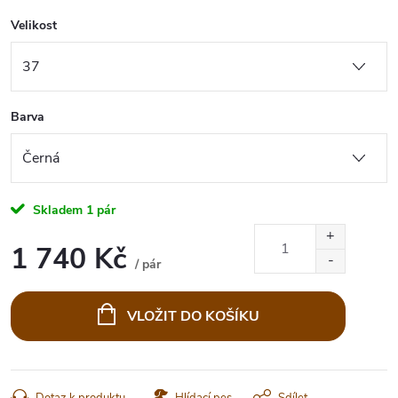
Velikost
Barva
Skladem
1 pár
1 740 Kč
/ pár
Měrná
cena:
VLOŽIT DO KOŠÍKU
Dotaz k produktu
Hlídací pes
Sdílet