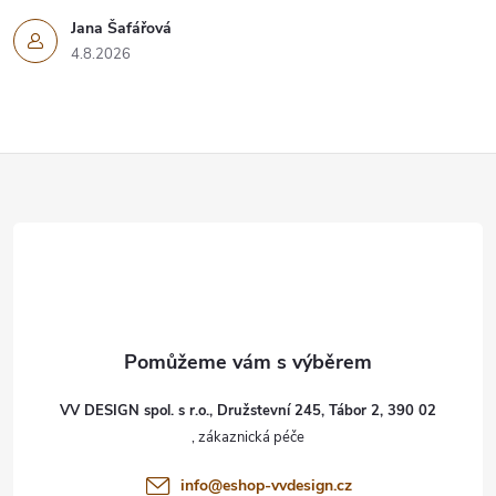
Jana Šafářová
4.8.2026
Z
á
p
a
t
VV DESIGN spol. s r.o., Družstevní 245, Tábor 2, 390 02
í
info
@
eshop-vvdesign.cz