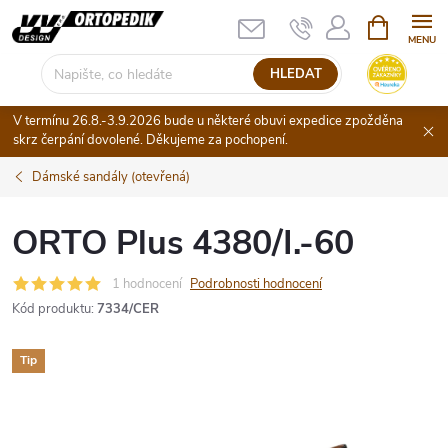
Přejít
NÁKUPNÍ
KOŠÍK
na
obsah
HLEDAT
V termínu 26.8.-3.9.2026 bude u některé obuvi expedice zpožděna
skrz čerpání dovolené. Děkujeme za pochopení.
Dámské sandály (otevřená)
ORTO Plus 4380/I.-60
1 hodnocení
Podrobnosti hodnocení
Kód produktu:
7334/CER
Tip