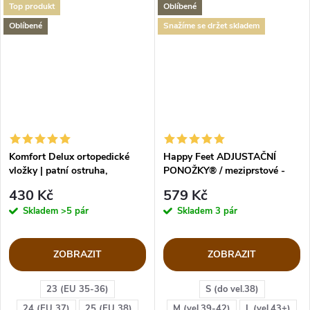
Top produkt
Oblíbené
Oblíbené
Snažíme se držet skladem
Komfort Delux ortopedické
Happy Feet ADJUSTAČNÍ
vložky | patní ostruha,
PONOŽKY® / meziprstové -
plochonoží
více barev
430 Kč
579 Kč
Skladem
>5 pár
Skladem
3 pár
ZOBRAZIT
ZOBRAZIT
23 (EU 35-36)
S (do vel.38)
24 (EU 37)
25 (EU 38)
M (vel.39-42)
L (vel.43+)