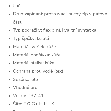
Jiné:
Druh zapínání: prozouvací, suchý zip v patové
části
Typ podrážky: flexibilní, kvalitní syntetika
Typ špičky: k
ulatá
Materiál svršek: kůže
Materiál podšívka: kůže
Materiál stélka: kůže
Ochrana proti vodě (tex):
Sezóna: léto
Vhodné pro:
Velikosti:37-41
Šíře: F
G
G+ H H+ K