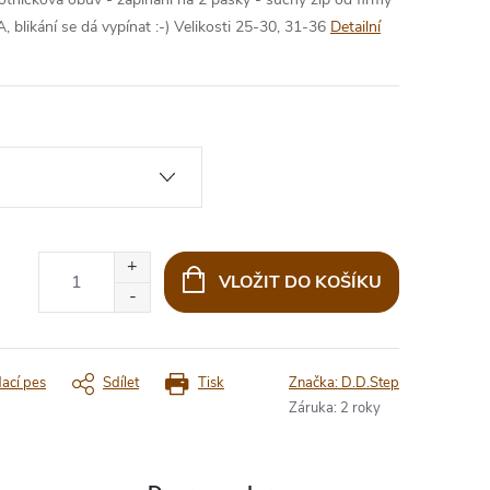
 blikání se dá vypínat :-)
Velikosti 25-30, 31-36
Detailní
VLOŽIT DO KOŠÍKU
dací pes
Sdílet
Tisk
Značka:
D.D.Step
Záruka
:
2 roky