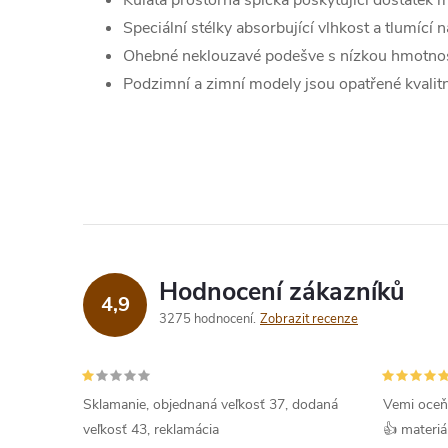
Kulatá prostorná špička poskytující dostatek m
Speciální stélky absorbující vlhkost a tlumící 
Ohebné neklouzavé podešve s nízkou hmotnos
Podzimní a zimní modely jsou opatřené kvalit
Hodnocení zákazníků
4,9
3275 hodnocení
Zobrazit recenze
Sklamanie, objednaná veľkosť 37, dodaná
Vemi oceň
veľkosť 43, reklamácia
👍 materiá