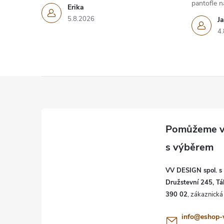
pantofle na
Erika
5.8.2026
J
4.
Z
á
p
a
VV DESIGN spol. s r
t
Družstevní 245, Tá
390 02
í
info
@
eshop-