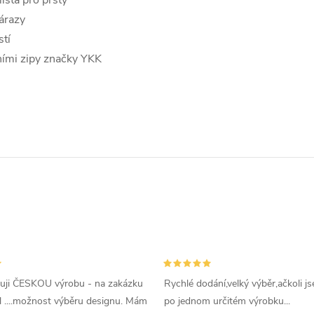
ísta pro prsty
nárazy
tí
ními zipy značky YKK
uji ČESKOU výrobu - na zakázku
Rychlé dodání,velký výběr,ačkoli js
l ....možnost výběru designu. Mám
po jednom určitém výrobku...