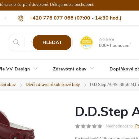
děna skrz čerpání dovolené. Děkujeme za pochopení.
+420 776 077 066 (07:00 - 14:30 hod.)
Nejčastější dotazy
Naši odběratelé
Doprava a platba
Be
info@eshop-vvdesign.cz
⭐⭐⭐⭐⭐
HLEDAT
800+ hodnocení
fle VV Design
Zdravotní obuv
Doplňkové z
otní obuv
Dívčí zdravotní kotníkové boty
D.D.Step A049-885B M,L č
D.D.Step 
Neohodnoceno
P
Kožená holčičí /barva malinová/ 