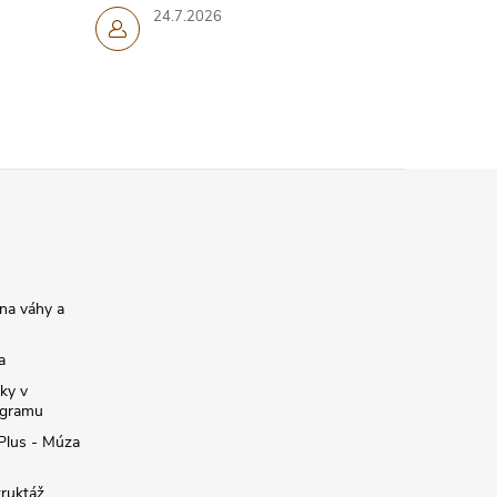
24.7.2026
na váhy a
a
ky v
ogramu
 Plus - Múza
truktáž