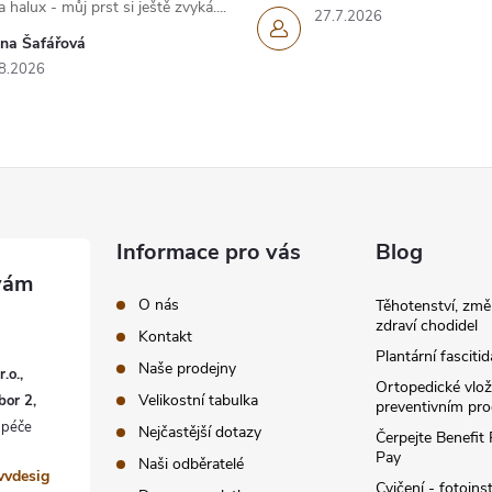
 halux - můj prst si ještě zvyká....
27.7.2026
ana Šafářová
8.2026
Informace pro vás
Blog
O nás
Těhotenství, změ
zdraví chodidel
Kontakt
Plantární fascitid
Naše prodejny
.o.,
Ortopedické vlož
Velikostní tabulka
bor 2,
preventivním pr
Nejčastější dotazy
Čerpejte Benefit
Pay
Naši odběratelé
vvdesig
Cvičení - fotoins