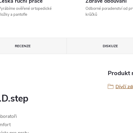
Česká ruční práce
Zdravé obouvání
yrábíme ověřené ortopedické
Odborné poradenství od pr
ložky a pantofle
krůčků
RECENZE
DISKUZE
Produkt n
Dívčí zd
.D.step
aboratoři
omfort