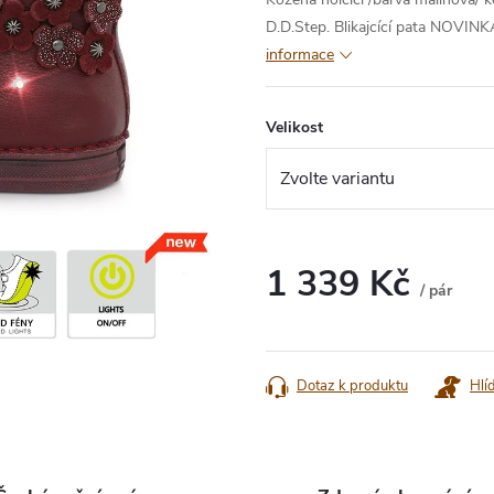
D.D.Step. Blikajcící pata NOVINKA,
informace
Velikost
1 339 Kč
/ pár
Měrná
cena:
Dotaz k produktu
Hlí