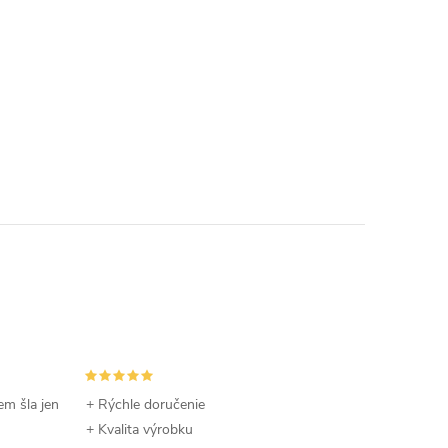
em šla jen
+ Rýchle doručenie
+ Kvalita výrobku