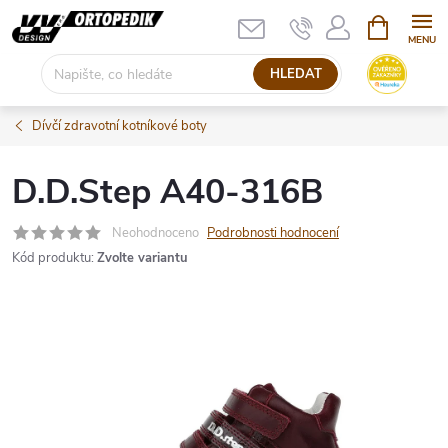
Přejít
NÁKUPNÍ
KOŠÍK
na
obsah
HLEDAT
Dívčí zdravotní kotníkové boty
D.D.Step A40-316B
Neohodnoceno
Podrobnosti hodnocení
Kód produktu:
Zvolte variantu