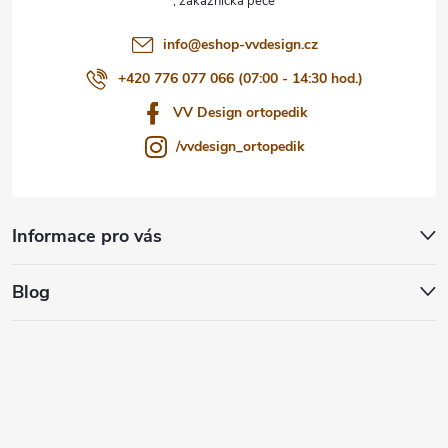
í
info
@
eshop-vvdesign.cz
+420 776 077 066 (07:00 - 14:30 hod.)
VV Design ortopedik
/vvdesign_ortopedik
Informace pro vás
Blog