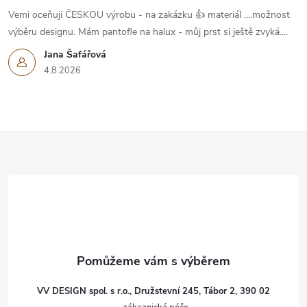
Vemi oceňuji ČESKOU výrobu - na zakázku 👍 materiál ....možnost
výběru designu. Mám pantofle na halux - můj prst si ještě zvyká....
Jana Šafářová
4.8.2026
Z
á
p
a
t
VV DESIGN spol. s r.o., Družstevní 245, Tábor 2, 390 02