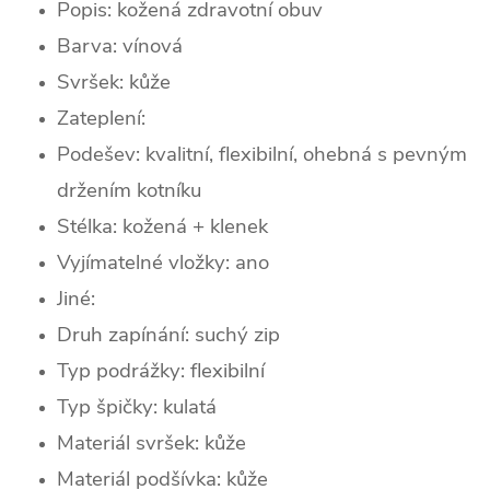
Popis: kožená zdravotní obuv
Barva: vínová
Svršek:
kůž
e
Zateplení:
Podešev: kvalitní, flexibilní, ohebná s pevným
držením kotníku
Stélka: kožená + klenek
Vyjímatelné vložky: ano
Jiné:
Druh zapínání: suchý zip
Typ podrážky: flexibilní
Typ špičky:
kulatá
Materiál svršek: kůže
Materiál podšívka: kůže