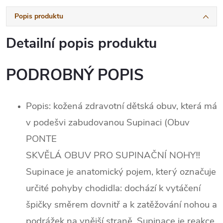
Popis produktu
Detailní popis produktu
PODROBNÝ POPIS
Popis: kožená zdravotní dětská obuv, která má
v podešvi zabudovanou Supinaci (Obuv
PONTE
SKVĚLÁ OBUV PRO SUPINAČNÍ NOHY‼️
Supinace je anatomický pojem, který označuje
určité pohyby chodidla: dochází k vytáčení
špičky směrem dovnitř a k zatěžování nohou a
podrážek na vnější straně. Supinace je reakce