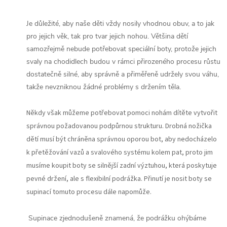
Je důležité, aby naše děti vždy nosily vhodnou obuv, a to jak
pro jejich věk, tak pro tvar jejich nohou.
Většina dětí
samozřejmě nebude potřebovat speciální boty, protože jejich
svaly na chodidlech budou v rámci přirozeného procesu růstu
dostatečně silné, aby správně a přiměřeně udržely svou váhu,
takže nevzniknou žádné problémy s držením těla.
Někdy však můžeme potřebovat pomoci nohám dítěte vytvořit
správnou požadovanou podpůrnou strukturu.
Drobná nožička
dětí musí být chráněna správnou oporou bot, aby nedocházelo
k přetěžování vazů a svalového systému kolem pat, proto jim
musíme koupit boty se silnější zadní výztuhou, která poskytuje
pevné držení, ale s flexibilní podrážka.
Přinutí je nosit boty se
supinací tomuto procesu dále napomůže.
Supinace zjednodušeně znamená, že podrážku ohýbáme