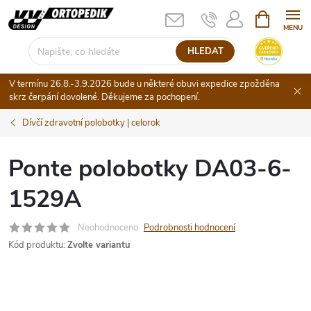
Přejít
NÁKUPNÍ
KOŠÍK
na
obsah
HLEDAT
V termínu 26.8.-3.9.2026 bude u některé obuvi expedice zpožděna
skrz čerpání dovolené. Děkujeme za pochopení.
Dívčí zdravotní polobotky | celorok
Ponte polobotky DA03-6-
1529A
Neohodnoceno
Podrobnosti hodnocení
Kód produktu:
Zvolte variantu