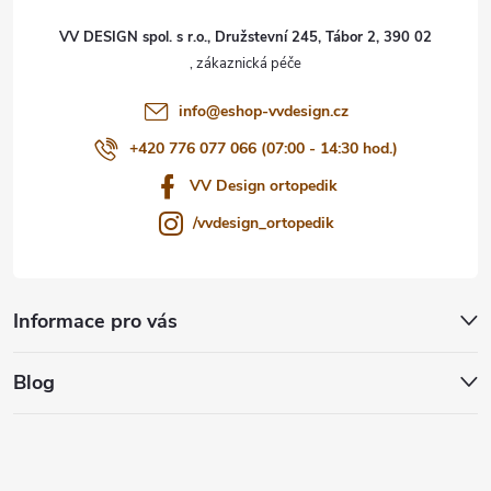
t
VV DESIGN spol. s r.o., Družstevní 245, Tábor 2, 390 02
í
info
@
eshop-vvdesign.cz
+420 776 077 066 (07:00 - 14:30 hod.)
VV Design ortopedik
/vvdesign_ortopedik
Informace pro vás
Blog