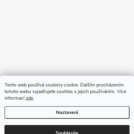
Tento web používá soubory cookie. Dalším procházením
tohoto webu vyjadřujete souhlas s jejich používáním. Více
informací
zde
.
Nastavení
Copyright 2026
VV DESIGN
. Všechna práva vyhrazena.
Upravit
nastavení cookies
Souhlasím