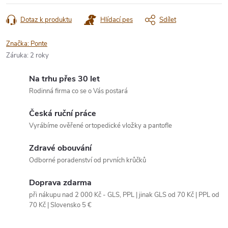
Dotaz k produktu
Hlídací pes
Sdílet
Značka:
Ponte
Záruka
:
2 roky
Na trhu přes 30 let
Rodinná firma co se o Vás postará
Česká ruční práce
Vyrábíme ověřené ortopedické vložky a pantofle
Zdravé obouvání
Odborné poradenství od prvních krůčků
Doprava zdarma
při nákupu nad 2 000 Kč - GLS, PPL | jinak GLS od 70 Kč | PPL od
70 Kč | Slovensko 5 €