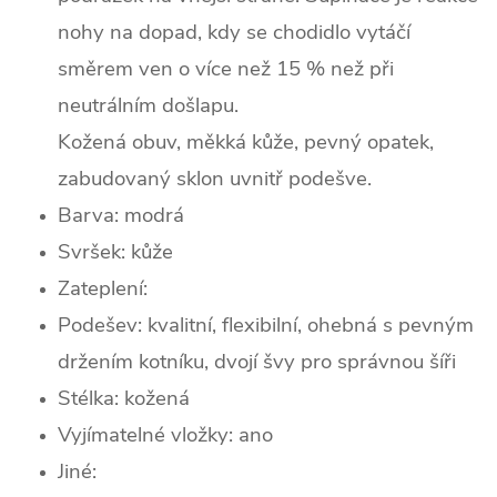
nohy na dopad, kdy se chodidlo vytáčí
směrem ven o více než 15 % než při
neutrálním došlapu.
Kožená obuv, měkká kůže, pevný opatek,
zabudovaný sklon uvnitř podešve.
Barva: modrá
Svršek:
kůž
e
Zateplení:
Podešev: kvalitní, flexibilní, ohebná s pevným
držením kotníku, dvojí švy pro správnou šíři
Stélka: kožená
Vyjímatelné vložky: ano
Jiné: