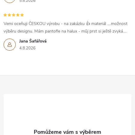
5.8.2026
Vemi oceňuji ČESKOU výrobu - na zakázku 👍 materiál ....možnost
výběru designu. Mám pantofle na halux - můj prst si ještě zvyká....
Jana Šafářová
4.8.2026
Z
á
p
a