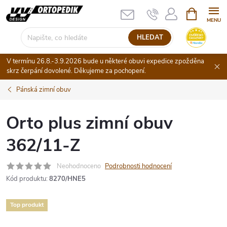
Přejít
NÁKUPNÍ
KOŠÍK
na
obsah
HLEDAT
V termínu 26.8.-3.9.2026 bude u některé obuvi expedice zpožděna
skrz čerpání dovolené. Děkujeme za pochopení.
Pánská zimní obuv
Orto plus zimní obuv
362/11-Z
Neohodnoceno
Podrobnosti hodnocení
Kód produktu:
8270/HNE5
Top produkt