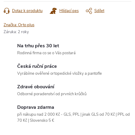
Dotaz k produktu
Hlídací pes
Sdílet
Značka:
Orto plus
Záruka
:
2 roky
Na trhu přes 30 let
Rodinná firma co se o Vás postará
Česká ruční práce
Vyrábíme ověřené ortopedické vložky a pantofle
Zdravé obouvání
Odborné poradenství od prvních krůčků
Doprava zdarma
při nákupu nad 2 000 Kč - GLS, PPL | jinak GLS od 70 Kč | PPL od
70 Kč | Slovensko 5 €