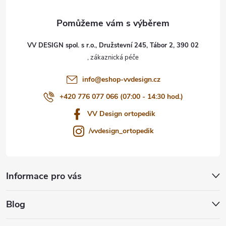
a
t
VV DESIGN spol. s r.o., Družstevní 245, Tábor 2, 390 02
í
info
@
eshop-vvdesign.cz
+420 776 077 066 (07:00 - 14:30 hod.)
VV Design ortopedik
/vvdesign_ortopedik
Informace pro vás
Blog