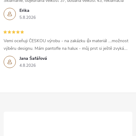
Sklamanie, objednaná veľkosť 37, dodaná veľkosť 43, reklamácia
Erika
5.8.2026
Vemi oceňuji ČESKOU výrobu - na zakázku 👍 materiál ....možnost
výběru designu. Mám pantofle na halux - můj prst si ještě zvyká....
Jana Šafářová
4.8.2026
Z
á
p