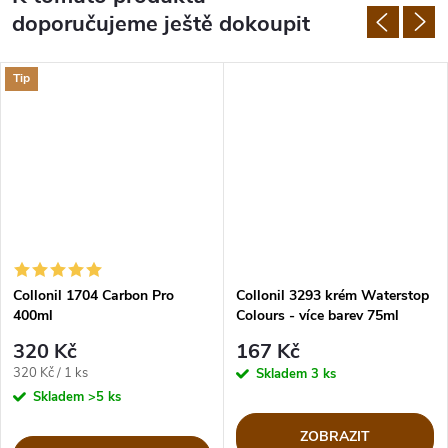
doporučujeme ještě dokoupit
Tip
Collonil 1704 Carbon Pro
Collonil 3293 krém Waterstop
400ml
Colours - více barev 75ml
320 Kč
167 Kč
Měrná
320 Kč / 1 ks
Skladem
3 ks
cena:
Skladem
>5 ks
ZOBRAZIT