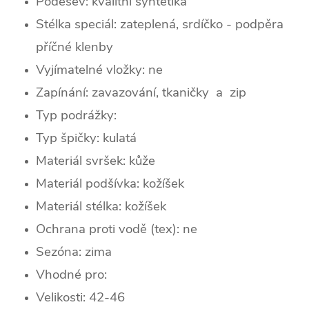
Podešev:
kvalitní syntetika
Stélka speciál: zateplená, srdíčko - podpěra
příčné klenby
Vyjímatelné vložky: ne
Zapínání: zavazování, tkaničky a zip
Typ podrážky:
Typ špičky: k
ulatá
Materiál svršek: kůže
Materiál podšívka: kožíšek
Materiál stélka: kožíšek
Ochrana proti vodě (tex): ne
Sezóna: zima
Vhodné pro:
Velikosti: 42-46