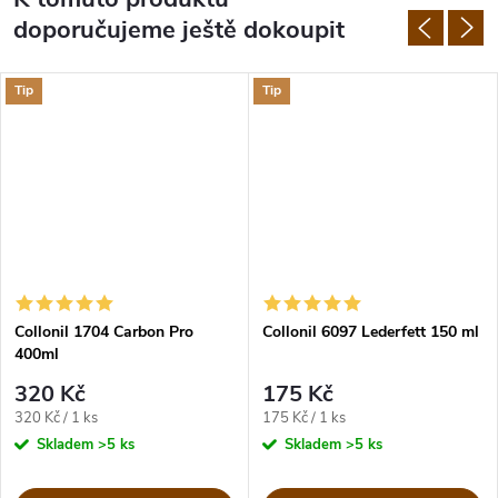
doporučujeme ještě dokoupit
Tip
Tip
Collonil 1704 Carbon Pro
Collonil 6097 Lederfett 150 ml
400ml
320 Kč
175 Kč
Měrná
Měrná
320 Kč / 1 ks
175 Kč / 1 ks
cena:
cena:
Skladem
>5 ks
Skladem
>5 ks