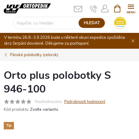
Přejít
NÁKUPNÍ
KOŠÍK
na
obsah
HLEDAT
V termínu 26.8.-3.9.2026 bude u některé obuvi expedice zpožděna
skrz čerpání dovolené. Děkujeme za pochopení.
Pánské polobotky (celorok)
Orto plus polobotky S
946-100
Neohodnoceno
Podrobnosti hodnocení
Kód produktu:
Zvolte variantu
Tip