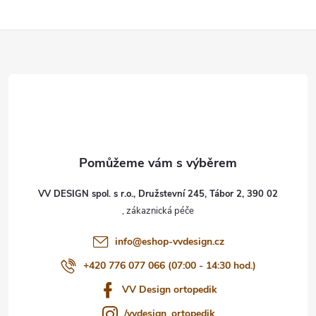
Z
á
p
a
t
VV DESIGN spol. s r.o., Družstevní 245, Tábor 2, 390 02
í
info
@
eshop-vvdesign.cz
+420 776 077 066 (07:00 - 14:30 hod.)
VV Design ortopedik
/vvdesign_ortopedik