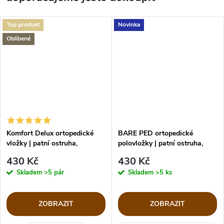
Top produkt
Novinka
Oblíbené
Komfort Delux ortopedické
BARE PED ortopedické
vložky | patní ostruha,
polovložky | patní ostruha,
plochonoží
plochonoží
430 Kč
430 Kč
Skladem
>5 pár
Skladem
>5 ks
ZOBRAZIT
ZOBRAZIT