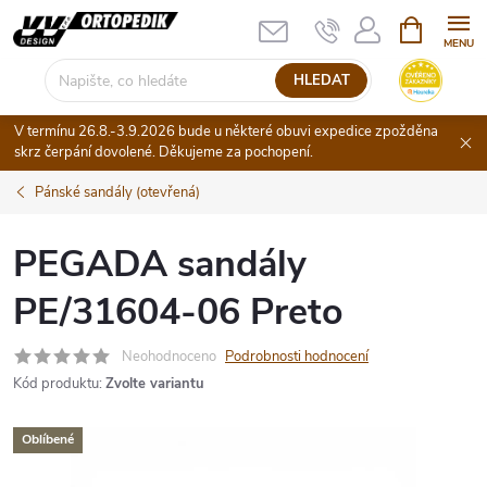
Přejít
NÁKUPNÍ
KOŠÍK
na
obsah
HLEDAT
V termínu 26.8.-3.9.2026 bude u některé obuvi expedice zpožděna
skrz čerpání dovolené. Děkujeme za pochopení.
Pánské sandály (otevřená)
PEGADA sandály
PE/31604-06 Preto
Neohodnoceno
Podrobnosti hodnocení
Kód produktu:
Zvolte variantu
Oblíbené