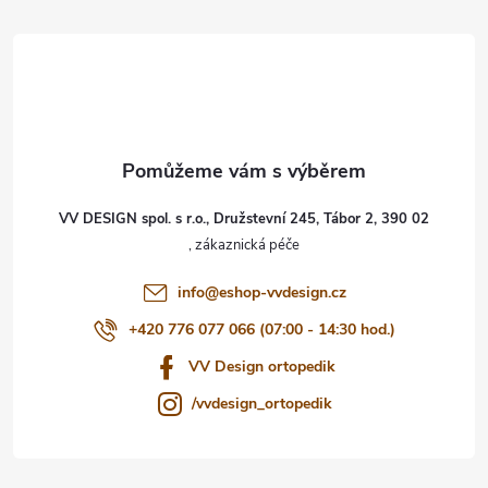
á
p
a
t
VV DESIGN spol. s r.o., Družstevní 245, Tábor 2, 390 02
í
info
@
eshop-vvdesign.cz
+420 776 077 066 (07:00 - 14:30 hod.)
VV Design ortopedik
/vvdesign_ortopedik