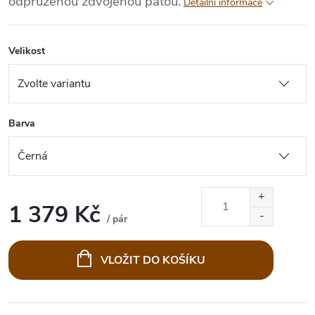
odpruženou zdvojenou patou.
Detailní informace
Velikost
Barva
1 379 Kč
/ pár
Měrná
cena:
VLOŽIT DO KOŠÍKU