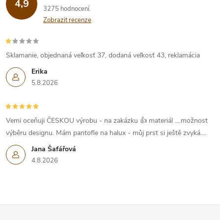
4,9
3275 hodnocení
Zobrazit recenze
Sklamanie, objednaná veľkosť 37, dodaná veľkosť 43, reklamácia
Erika
5.8.2026
Vemi oceňuji ČESKOU výrobu - na zakázku 👍 materiál ....možnost
výběru designu. Mám pantofle na halux - můj prst si ještě zvyká....
Jana Šafářová
4.8.2026
Z