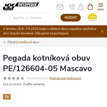
Přejít
NÁKUPNÍ
KOŠÍK
na
obsah
HLEDAT
V termínu 26.8.-3.9.2026 bude u některé obuvi expedice zpožděna
skrz čerpání dovolené. Děkujeme za pochopení.
Pánská kotníková obuv
Pegada kotníková obuv
PE/126604-05 Mascavo
Neohodnoceno
Podrobnosti hodnocení
Kód produktu:
Zvolte variantu
Tip