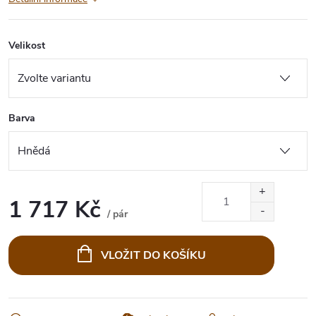
Velikost
Barva
1 717 Kč
/ pár
Měrná
cena:
VLOŽIT DO KOŠÍKU