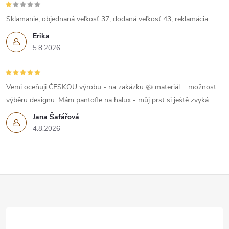
Sklamanie, objednaná veľkosť 37, dodaná veľkosť 43, reklamácia
Erika
5.8.2026
Vemi oceňuji ČESKOU výrobu - na zakázku 👍 materiál ....možnost
výběru designu. Mám pantofle na halux - můj prst si ještě zvyká....
Jana Šafářová
4.8.2026
Z
á