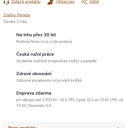
Dotaz k produktu
Hlídací pes
Sdílet
Značka:
Pegada
Záruka
:
2 roky
Na trhu přes 30 let
Rodinná firma co se o Vás postará
Česká ruční práce
Vyrábíme ověřené ortopedické vložky a pantofle
Zdravé obouvání
Odborné poradenství od prvních krůčků
Doprava zdarma
při nákupu nad 2 000 Kč - GLS, PPL | jinak GLS od 70 Kč | PPL od
70 Kč | Slovensko 5 €
Popis produktu