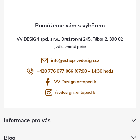
p
a
t
VV DESIGN spol. s r.o., Družstevní 245, Tábor 2, 390 02
í
info
@
eshop-vvdesign.cz
+420 776 077 066 (07:00 - 14:30 hod.)
VV Design ortopedik
/vvdesign_ortopedik
Informace pro vás
Blog