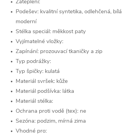
Zateplení:
Podešev:
kvalitní syntetika, odlehčená, bílá
moderní
Stélka speciál: měkkost paty
Vyjímatelné vložky:
Zapínání: prozouvací tkaničky a zip
Typ podrážky:
Typ špičky: k
ulatá
Materiál svršek: kůže
Materiál podšívka: látka
Materiál stélka:
Ochrana proti vodě (tex): ne
Sezóna: podzim, mírná zima
Vhodné pro: