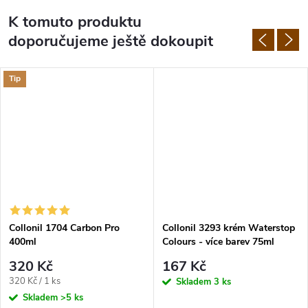
K tomuto produktu
doporučujeme ještě dokoupit
Tip
Collonil 1704 Carbon Pro
Collonil 3293 krém Waterstop
400ml
Colours - více barev 75ml
320 Kč
167 Kč
Měrná
320 Kč / 1 ks
Skladem
3 ks
cena:
Skladem
>5 ks