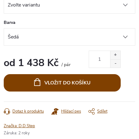
Barva
od
1 438 Kč
/ pár
Měrná
cena:
VLOŽIT DO KOŠÍKU
Dotaz k produktu
Hlídací pes
Sdílet
Značka:
D.D.Step
Záruka
:
2 roky