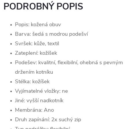
PODROBNÝ POPIS
Popis: kožená obuv
Barva: šedá s modrou podešví
Svršek:
kůž
e, textil
Zateplení: kožíšek
Podešev: kvalitní, flexibilní, ohebná s pevným
držením kotníku
Stélka: kožíšek
Vyjímatelné vložky: ne
Jiné: vyšší nadkotník
Membrána: Ano
Druh zapínání: 2x suchý zip
Typ podrážky: flexibilní