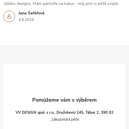
výběru designu. Mám pantofle na halux - můj prst si ještě zvyká....
Jana Šafářová
4.8.2026
Z
á
p
a
t
VV DESIGN spol. s r.o., Družstevní 245, Tábor 2, 390 02
í