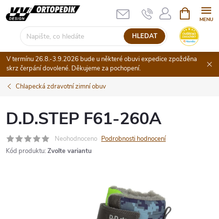
Přejít
NÁKUPNÍ
KOŠÍK
na
obsah
HLEDAT
V termínu 26.8.-3.9.2026 bude u některé obuvi expedice zpožděna
skrz čerpání dovolené. Děkujeme za pochopení.
Chlapecká zdravotní zimní obuv
D.D.STEP F61-260A
Neohodnoceno
Podrobnosti hodnocení
Kód produktu:
Zvolte variantu