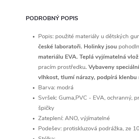
PODROBNÝ POPIS
Popis: použité materiály u dětských gu
české laboratoři. Holinky jsou
pohodln
materiálu EVA. T
eplá vyjímatelná vlo
pracím prostředku
. Vybaveny speciální
vlhkost, tlumí nárazy, podpírá klenbu
Barva: modrá
Svršek: Guma,PVC -
EVA, ochranný, pr
špičky
Zateplení: ANO, výjímatelné
Podešev:
protiskluzová podrážka, ze 
Stélka: