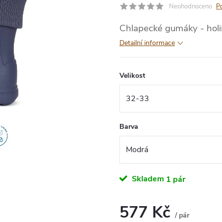
Neohodnoceno
P
Chlapecké gumáky - holi
Detailní informace
Velikost
Barva
Skladem
1 pár
577 Kč
/ pár