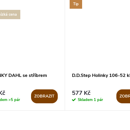
Tip
nízká cena
KY DAHL se stříbrem
D.D.Step Holinky 106-52 k
Kč
577 Kč
ZOBRAZIT
ZOBR
adem
>5 pár
Skladem
1 pár