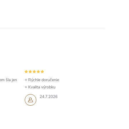
em šla jen
+ Rýchle doručenie
+ Kvalita výrobku
24.7.2026