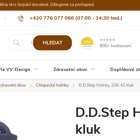
děna skrz čerpání dovolené. Děkujeme za pochopení.
+420 776 077 066 (07:00 - 14:30 hod.)
Nejčastější dotazy
Naši odběratelé
Doprava a platba
Be
info@eshop-vvdesign.cz
⭐⭐⭐⭐⭐
HLEDAT
800+ hodnocení
fle VV Design
Zdravotní obuv
Doplňkové z
zdravotní obuv
Chlapecké holínky
D.D.Step Holinky 106-42 kluk
D.D.Step 
kluk