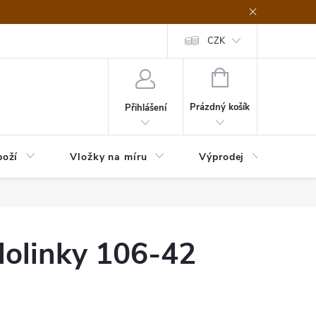
nefit Plus - platba
Obchodní podmínky
Vrácení, výměna nebo rekl
CZK
NÁKUPNÍ
KOŠÍK
Prázdný košík
Přihlášení
boží
Vložky na míru
Výprodej
B2B
Holinky 106-42