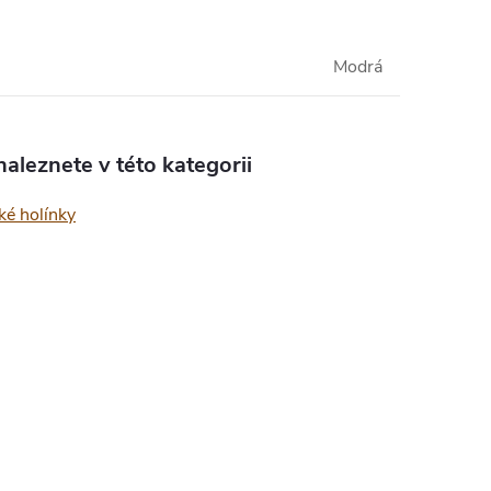
Modrá
aleznete v této kategorii
ké holínky