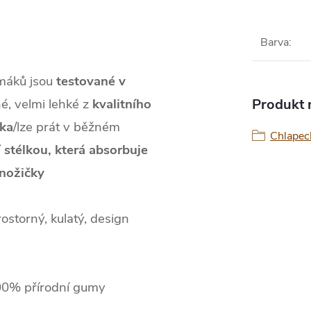
Barva
:
máků jsou
testované v
é, velmi lehké z
kvalitního
Produkt n
žka
/lze prát v běžném
Chlapec
 stélkou, která absorbuje
 nožičky
ostorný, kulatý, design
100% přírodní gumy