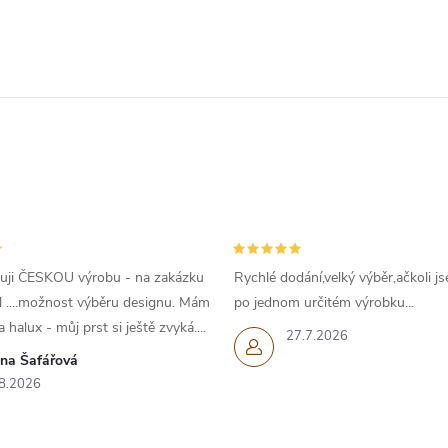
uji ČESKOU výrobu - na zakázku
Rychlé dodání,velký výběr,ačkoli js
l ....možnost výběru designu. Mám
po jednom určitém výrobku...
 halux - můj prst si ještě zvyká....
27.7.2026
ana Šafářová
8.2026