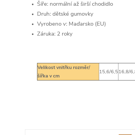
Šíře: normální až širší chodidlo
Druh: dětské gumovky
Vyrobeno v: Maďarsko (EU)
Záruka: 2 roky
Velikost vnitřku rozměr/
15,6/6,5
16,8/6
šířka v cm