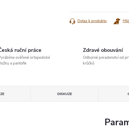
Měrná
cena:
Dotaz k produktu
Hlí
Česká ruční práce
Zdravé obouvání
yrábíme ověřené ortopedické
Odborné poradenství od pr
ložky a pantofle
krůčků
ZE
DISKUZE
Param