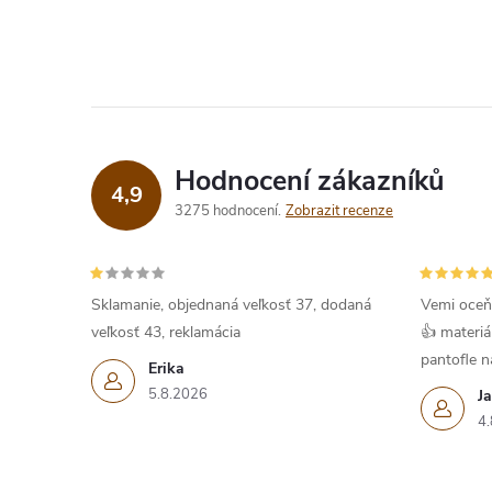
Hodnocení zákazníků
4,9
3275 hodnocení
Zobrazit recenze
Sklamanie, objednaná veľkosť 37, dodaná
Vemi oceň
veľkosť 43, reklamácia
👍 materiá
pantofle na
Erika
5.8.2026
J
4.