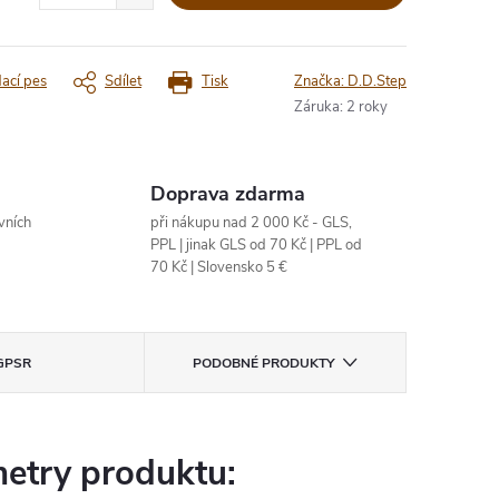
dací pes
Sdílet
Tisk
Značka:
D.D.Step
Záruka
:
2 roky
Doprava zdarma
vních
při nákupu nad 2 000 Kč - GLS,
PPL | jinak GLS od 70 Kč | PPL od
70 Kč | Slovensko 5 €
GPSR
PODOBNÉ PRODUKTY
etry produktu: