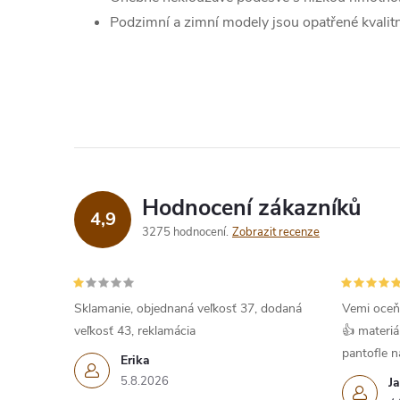
Podzimní a zimní modely jsou opatřené kvalit
Hodnocení zákazníků
4,9
3275 hodnocení
Zobrazit recenze
Sklamanie, objednaná veľkosť 37, dodaná
Vemi oceň
veľkosť 43, reklamácia
👍 materiá
pantofle na
Erika
5.8.2026
J