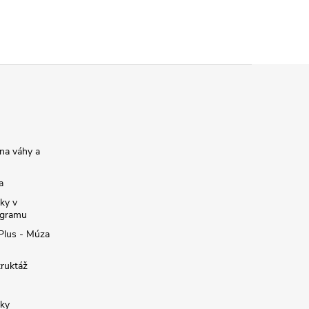
na váhy a
a
ky v
ogramu
 Plus - Múza
truktáž
žky