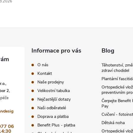
8.2026
Informace pro vás
Blog
O nás
Těhotenství, změ
zdraví chodidel
Kontakt
Plantární fascitid
Naše prodejny
.o.,
Ortopedické vlož
Velikostní tabulka
bor 2,
preventivním pr
Nejčastější dotazy
Čerpejte Benefit
Pay
Naši odběratelé
vvdesig
Cvičení - fotoins
Doprava a platba
Dětská noha
Benefit Plus - platba
077 06
14:30
Ortopedické vlo