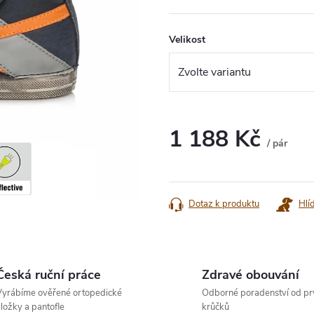
Velikost
1 188 Kč
/ pár
Měrná
cena:
Dotaz k produktu
Hlí
Česká ruční práce
Zdravé obouvání
yrábíme ověřené ortopedické
Odborné poradenství od pr
ložky a pantofle
krůčků