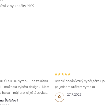
ními zipy značky YKK
uji ČESKOU výrobu - na zakázku
Rychlé dodání,velký výběr,ačkoli js
l ....možnost výběru designu. Mám
po jednom určitém výrobku...
 halux - můj prst si ještě zvyká....
27.7.2026
ana Šafářová