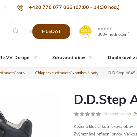
+420 776 077 066 (07:00 - 14:30 hod.)
Nejčastější dotazy
Naši odběratelé
Doprava a platba
Be
info@eshop-vvdesign.cz
⭐⭐⭐⭐⭐
HLEDAT
800+ hodnocení
fle VV Design
Zdravotní obuv
Doplňkové z
zdravotní obuv
Chlapecké zdravotní kotníkové boty
D.D.Step A049-
D.D.Step A
Neohodnoceno
P
Kožená klučičí kotníčková obuv -
Zvýrazněné reflexní prvky.
Veliko