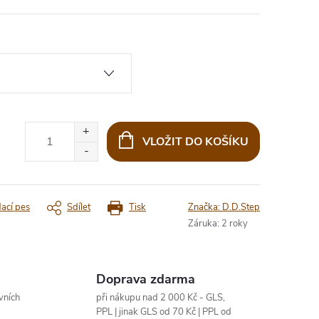
VLOŽIT DO KOŠÍKU
dací pes
Sdílet
Tisk
Značka:
D.D.Step
Záruka
:
2 roky
Doprava zdarma
vních
při nákupu nad 2 000 Kč - GLS,
PPL | jinak GLS od 70 Kč | PPL od