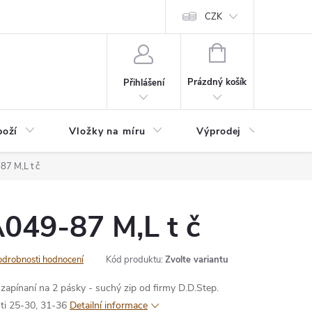
nefit Plus - platba
Obchodní podmínky
Vrácení, výměna nebo rekl
CZK
NÁKUPNÍ
KOŠÍK
Prázdný košík
Přihlášení
boží
Vložky na míru
Výprodej
B2B
87 M,L t č
049-87 M,L t č
odrobnosti hodnocení
Kód produktu:
Zvolte variantu
 zapínaní na 2 pásky - suchý zip od firmy D.D.Step.
sti 25-30, 31-36
Detailní informace