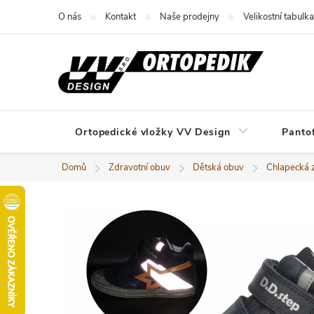
Přejít
O nás
Kontakt
Naše prodejny
Velikostní tabulka
na
obsah
Ortopedické vložky VV Design
Panto
Domů
Zdravotní obuv
Dětská obuv
Chlapecká 