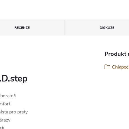
RECENZE
DISKUZE
Produkt n
Chlapeck
.D.step
aboratoři
omfort
ísta pro prsty
nárazy
tí