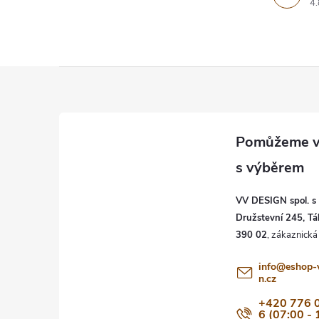
4.
Z
á
p
a
VV DESIGN spol. s r
t
Družstevní 245, Tá
390 02
í
info
@
eshop-
n.cz
+420 776 
6 (07:00 - 