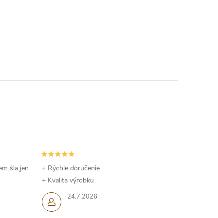
em šla jen
+ Rýchle doručenie
+ Kvalita výrobku
24.7.2026