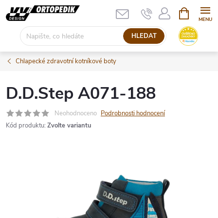
Přejít
NÁKUPNÍ
KOŠÍK
na
obsah
HLEDAT
Chlapecké zdravotní kotníkové boty
D.D.Step A071-188
Neohodnoceno
Podrobnosti hodnocení
Kód produktu:
Zvolte variantu