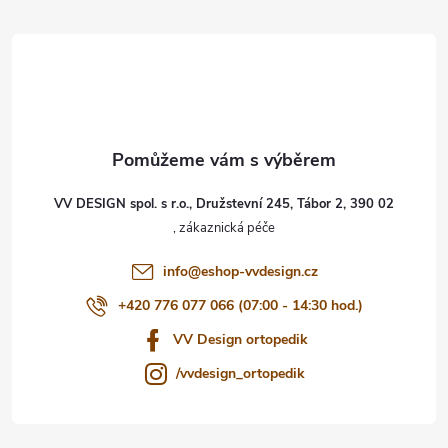
á
p
a
t
VV DESIGN spol. s r.o., Družstevní 245, Tábor 2, 390 02
í
info
@
eshop-vvdesign.cz
+420 776 077 066 (07:00 - 14:30 hod.)
VV Design ortopedik
/vvdesign_ortopedik