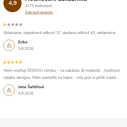
4,9
3275 hodnocení
Zobrazit recenze
Sklamanie, objednaná veľkosť 37, dodaná veľkosť 43, reklamácia
Erika
5.8.2026
Vemi oceňuji ČESKOU výrobu - na zakázku 👍 materiál ....možnost
výběru designu. Mám pantofle na halux - můj prst si ještě zvyká....
Jana Šafářová
4.8.2026
Z