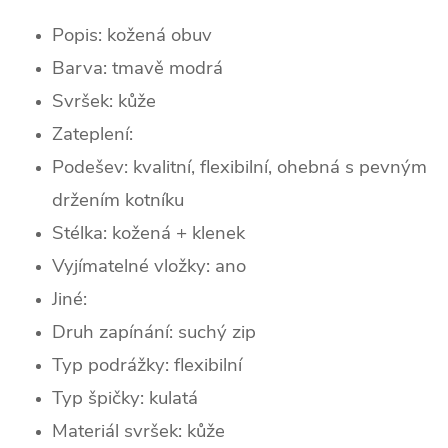
Popis: kožená obuv
Barva: tmavě modrá
Svršek:
kůž
e
Zateplení:
Podešev: kvalitní, flexibilní, ohebná s pevným
držením kotníku
Stélka: kožená + klenek
Vyjímatelné vložky: ano
Jiné:
Druh zapínání: suchý zip
Typ podrážky: flexibilní
Typ špičky:
kulatá
Materiál svršek: kůže