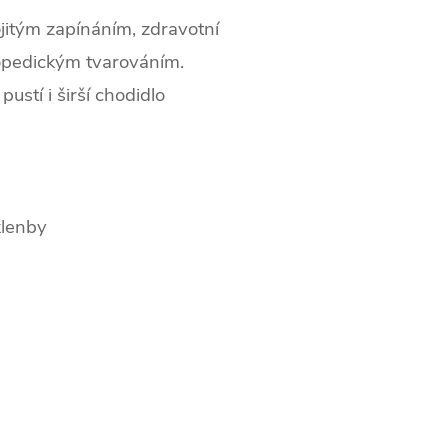
ojitým zapínáním, zdravotní
opedickým tvarováním.
ustí i širší chodidlo
klenby