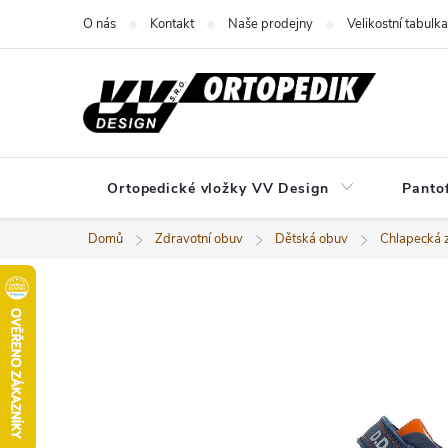
Přejít
O nás
Kontakt
Naše prodejny
Velikostní tabulka
na
obsah
Ortopedické vložky VV Design
Panto
Domů
Zdravotní obuv
Dětská obuv
Chlapecká 