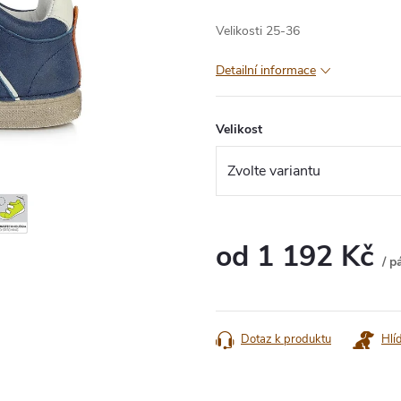
Velikosti 25-36
Detailní informace
Velikost
od
1 192 Kč
/ p
Měrná
cena:
Dotaz k produktu
Hlí