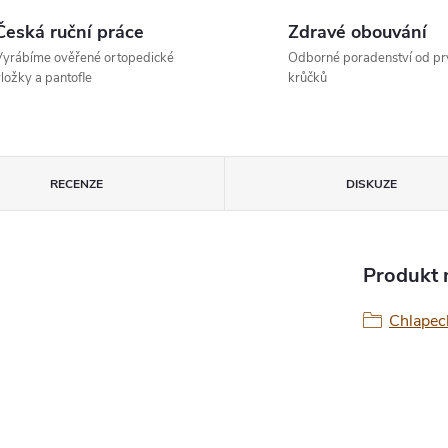
Česká ruční práce
Zdravé obouvání
yrábíme ověřené ortopedické
Odborné poradenství od pr
ložky a pantofle
krůčků
RECENZE
DISKUZE
Produkt n
Chlapec