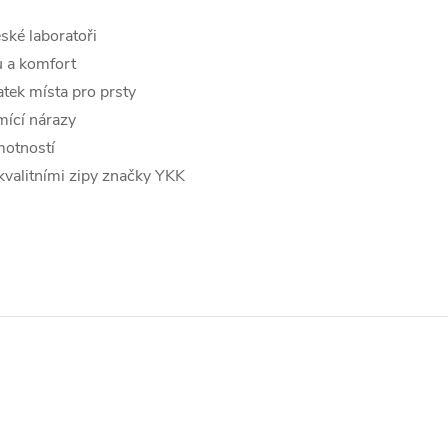
ské laboratoři
tu a komfort
atek místa pro prsty
umící nárazy
motností
kvalitními zipy značky YKK