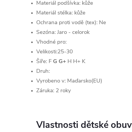
Materiál podšívka: kůže
Materiál stélka: kůže
Ochrana proti vodě (tex): Ne
Sezóna:
Jaro - celorok
Vhodné pro:
Velikosti:25-30
Šíře: F
G G+
H H+ K
Druh:
Vyrobeno v: Maďarsko(EU)
Záruka: 2 roky
Vlastnosti dětské obuv