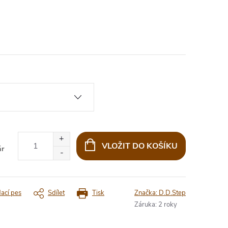
VLOŽIT DO KOŠÍKU
ár
dací pes
Sdílet
Tisk
Značka:
D.D.Step
Záruka
:
2 roky