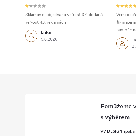
Sklamanie, objednaná veľkosť 37, dodaná
Vemi oceň
veľkosť 43, reklamácia
👍 materiá
pantofle na
Erika
5.8.2026
J
4.
Z
á
p
a
VV DESIGN spol. s r