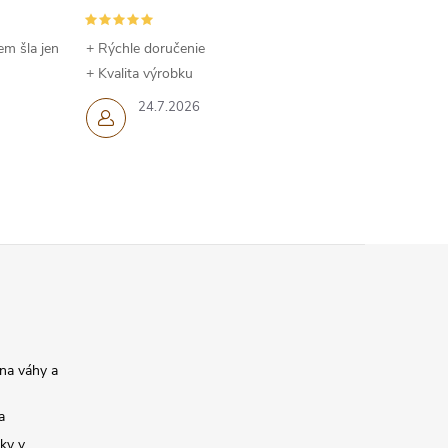
em šla jen
+ Rýchle doručenie
+ Kvalita výrobku
24.7.2026
na váhy a
a
ky v