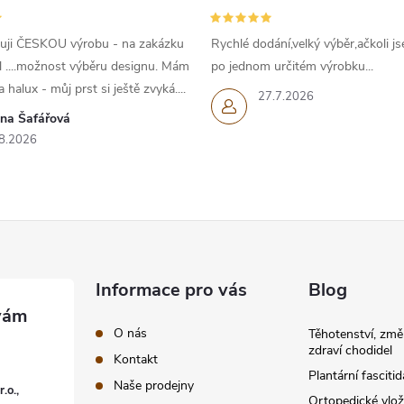
uji ČESKOU výrobu - na zakázku
Rychlé dodání,velký výběr,ačkoli js
l ....možnost výběru designu. Mám
po jednom určitém výrobku...
 halux - můj prst si ještě zvyká....
27.7.2026
ana Šafářová
8.2026
Informace pro vás
Blog
O nás
Těhotenství, změ
zdraví chodidel
Kontakt
Plantární fascitid
Naše prodejny
.o.,
Ortopedické vlož