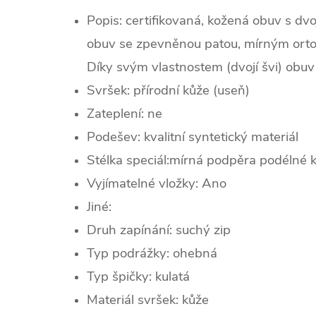
Popis: certifikovaná, kožená obuv s dv
obuv se zpevněnou patou, mírným ort
Díky svým vlastnostem (dvojí švi) obuv p
Svršek: p
řírodní kůže (useň)
Zateplení:
ne
Podešev: k
valitní syntetický materiál
Stélka speciál:mírná podpěra podélné 
Vyjímatelné vložky: Ano
Jiné:
Druh zapínání:
suchý zip
Typ podrážky: ohebná
Typ špičky: k
ulatá
Materiál svršek: kůže