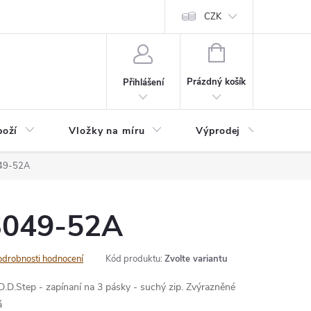
nefit Plus - platba
Obchodní podmínky
Vrácení, výměna nebo rekl
CZK
NÁKUPNÍ
KOŠÍK
Prázdný košík
Přihlášení
boží
Vložky na míru
Výprodej
B2B
049-52A
S049-52A
odrobnosti hodnocení
Kód produktu:
Zvolte variantu
.D.Step - zapínaní na 3 pásky - suchý zip. Zvýrazněné
á