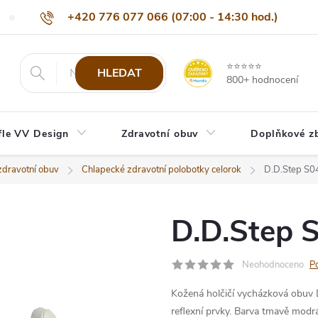
+420 776 077 066 (07:00 - 14:30 hod.)
Nejčastější dotazy
Naši odběratelé
Doprava a platba
Be
info@eshop-vvdesign.cz
⭐⭐⭐⭐⭐
HLEDAT
800+ hodnocení
fle VV Design
Zdravotní obuv
Doplňkové z
zdravotní obuv
Chlapecké zdravotní polobotky celorok
D.D.Step S
D.D.Step 
Neohodnoceno
P
Kožená holčičí vycházková obuv D
reflexní prvky. Barva tmavě modr