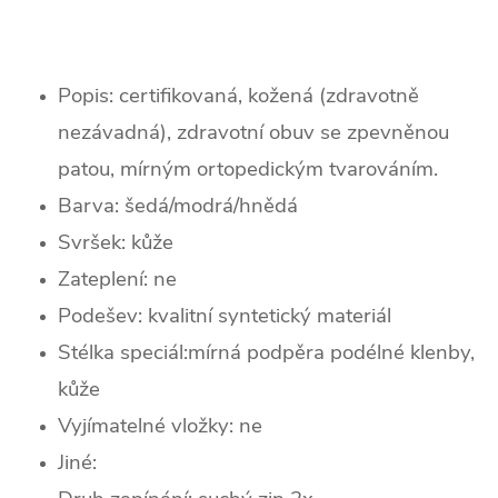
Popis: certifikovaná, kožená (zdravotně
nezávadná), zdravotní obuv se zpevněnou
patou, mírným ortopedickým tvarováním.
Barva: šedá/modrá/hnědá
Svršek: kůže
Zateplení:
ne
Podešev: k
valitní syntetický materiál
Stélka speciál:mírná podpěra podélné klenby,
kůže
Vyjímatelné vložky: ne
Jiné: