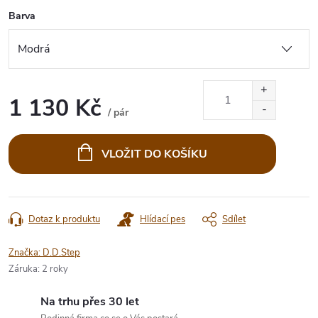
Barva
1 130 Kč
/ pár
Měrná
cena:
VLOŽIT DO KOŠÍKU
Dotaz k produktu
Hlídací pes
Sdílet
Značka:
D.D.Step
Záruka
:
2 roky
Na trhu přes 30 let