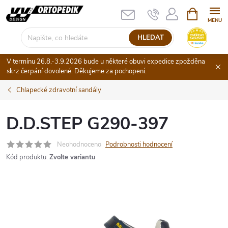
Přejít
NÁKUPNÍ
KOŠÍK
na
obsah
HLEDAT
V termínu 26.8.-3.9.2026 bude u některé obuvi expedice zpožděna
skrz čerpání dovolené. Děkujeme za pochopení.
Chlapecké zdravotní sandály
D.D.STEP G290-397
Neohodnoceno
Podrobnosti hodnocení
Kód produktu:
Zvolte variantu