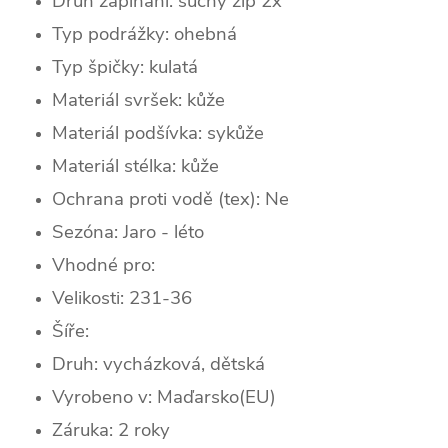
Druh zapínání:
suchý zip 2x
Typ podrážky: ohebná
Typ špičky: k
ulatá
Materiál svršek: kůže
Materiál podšívka: sykůže
Materiál stélka: kůže
Ochrana proti vodě (tex): Ne
Sezóna:
Jaro - léto
Vhodné pro:
Velikosti: 231-36
Šíře:
Druh: vycházková, dětská
Vyrobeno v: Maďarsko(EU)
Záruka: 2 roky