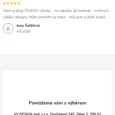
Vemi oceňuji ČESKOU výrobu - na zakázku 👍 materiál ....možnost
výběru designu. Mám pantofle na halux - můj prst si ještě zvyká....
Jana Šafářová
4.8.2026
Z
á
p
a
t
VV DESIGN spol. s r.o., Družstevní 245, Tábor 2, 390 02