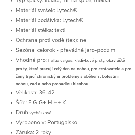
Typ špičky: kulatá, mírná špice, měkká
Materiál svršek: Lytech®
Materiál podšívka: Lytech®
Materiál stélka: textil
Ochrana proti vodě (tex): ne
Sezóna: celorok - převážně jaro-podzim
Vhodné pro:
hallux valgus, kladívkové prsty,
obzvláště
pro ty, které pracují celý den na nohou, pro cestovatele a pro
ženy trpící chronickými problémy s oběhem , bolestmi
nohou, zad a nebo propadlou klenbou
Velikosti: 36-42
Šíře: F
G G+ H
H+ K
Druh:
vycházková
Vyrobeno v: Portugalsko
Záruka: 2 roky