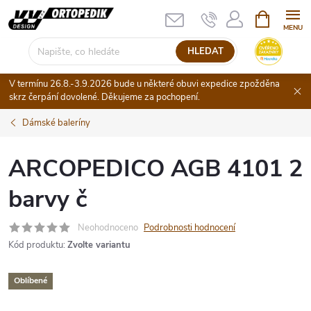
Přejít
NÁKUPNÍ
KOŠÍK
na
obsah
HLEDAT
V termínu 26.8.-3.9.2026 bude u některé obuvi expedice zpožděna
skrz čerpání dovolené. Děkujeme za pochopení.
Dámské baleríny
ARCOPEDICO AGB 4101 2
barvy č
Neohodnoceno
Podrobnosti hodnocení
Kód produktu:
Zvolte variantu
Oblíbené