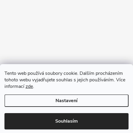
Tento web používá soubory cookie. Dalším procházením
tohoto webu vyjadřujete souhlas s jejich používáním. Více
informací
zde
.
Nastavení
Copyright 2026
VV DESIGN
. Všechna práva vyhrazena.
Upravit
nastavení cookies
Souhlasím
Vytvořil Shoptet