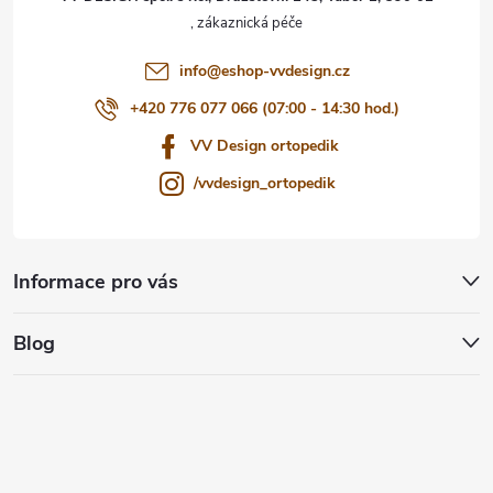
í
info
@
eshop-vvdesign.cz
+420 776 077 066 (07:00 - 14:30 hod.)
VV Design ortopedik
/vvdesign_ortopedik
Informace pro vás
Blog