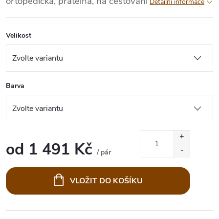
ortopedická, pratelná, na cestování
Detailní informace
Velikost
Barva
od
1 491 Kč
/ pár
Měrná
cena:
VLOŽIT DO KOŠÍKU