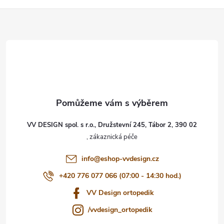
Z
á
p
a
t
VV DESIGN spol. s r.o., Družstevní 245, Tábor 2, 390 02
í
info
@
eshop-vvdesign.cz
+420 776 077 066 (07:00 - 14:30 hod.)
VV Design ortopedik
/vvdesign_ortopedik