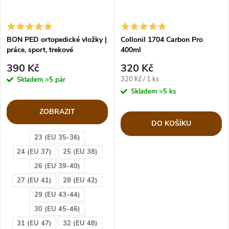
BON PED ortopedické vložky |
Collonil 1704 Carbon Pro
práce, sport, trekové
400ml
390 Kč
320 Kč
Měrná
320 Kč / 1 ks
Skladem
>5 pár
cena:
Skladem
>5 ks
ZOBRAZIT
DO KOŠÍKU
23 (EU 35-36)
24 (EU 37)
25 (EU 38)
26 (EU 39-40)
27 (EU 41)
28 (EU 42)
29 (EU 43-44)
30 (EU 45-46)
31 (EU 47)
32 (EU 48)