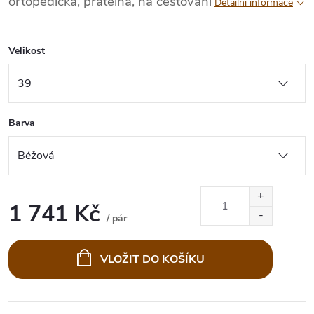
ortopedická, pratelná, na cestování
Detailní informace
Velikost
Barva
1 741 Kč
/ pár
Měrná
cena:
VLOŽIT DO KOŠÍKU