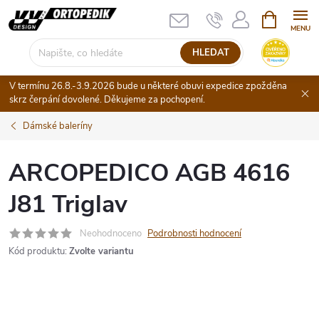
Přejít
NÁKUPNÍ
KOŠÍK
na
obsah
HLEDAT
V termínu 26.8.-3.9.2026 bude u některé obuvi expedice zpožděna
skrz čerpání dovolené. Děkujeme za pochopení.
Dámské baleríny
ARCOPEDICO AGB 4616
J81 Triglav
Neohodnoceno
Podrobnosti hodnocení
Kód produktu:
Zvolte variantu