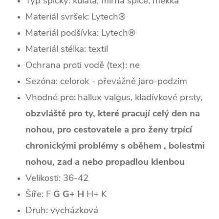
Typ špičky: kulatá, mírná špice, měkká
Materiál svršek: Lytech®
Materiál podšívka: Lytech®
Materiál stélka: textil
Ochrana proti vodě (tex): ne
Sezóna: celorok - převážně jaro-podzim
Vhodné pro:
hallux valgus, kladívkové prsty,
obzvláště pro ty, které pracují celý den na
nohou, pro cestovatele a pro ženy trpící
chronickými problémy s oběhem , bolestmi
nohou, zad a nebo propadlou klenbou
Velikosti: 36-42
Šíře: F
G G+ H
H+ K
Druh: vycházková