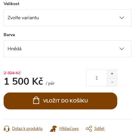
Velikost
Barva
2 304 Kč
1 500 Kč
/ pár
Měrná
cena:
VLOŽIT DO KOŠÍKU
Dotaz k produktu
Hlídací pes
Sdílet