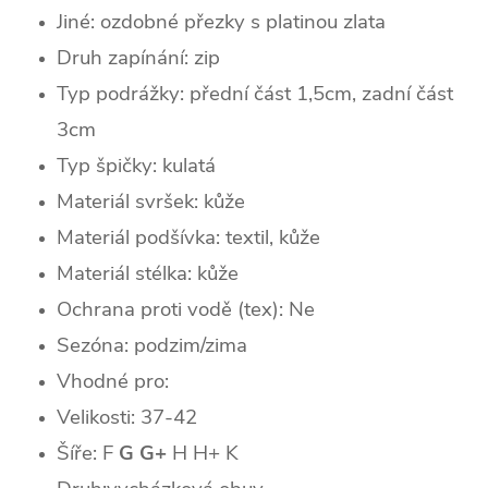
Jiné: ozdobné přezky s platinou zlata
Druh zapínání: zip
Typ podrážky:
přední část 1,5cm, zadní část
3cm
Typ špičky:
kulatá
Materiál svršek: kůže
Materiál podšívka: textil, kůže
Materiál stélka: kůže
Ochrana proti vodě (tex): Ne
Sezóna: podzim/zima
Vhodné pro:
Velikosti: 37-42
Šíře: F
G
G+
H
H+ K