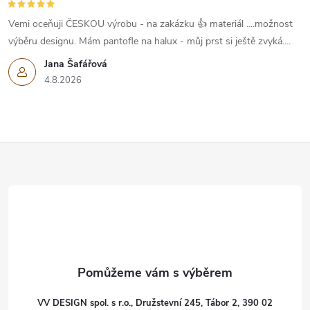
Vemi oceňuji ČESKOU výrobu - na zakázku 👍 materiál ....možnost
výběru designu. Mám pantofle na halux - můj prst si ještě zvyká....
Jana Šafářová
4.8.2026
Z
á
p
a
t
VV DESIGN spol. s r.o., Družstevní 245, Tábor 2, 390 02