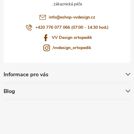
í
info
@
eshop-vvdesign.cz
+420 776 077 066 (07:00 - 14:30 hod.)
VV Design ortopedik
/vvdesign_ortopedik
Informace pro vás
Blog