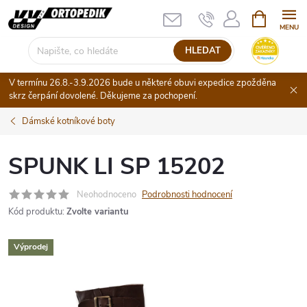
Přejít
NÁKUPNÍ
KOŠÍK
na
obsah
HLEDAT
V termínu 26.8.-3.9.2026 bude u některé obuvi expedice zpožděna
skrz čerpání dovolené. Děkujeme za pochopení.
Dámské kotníkové boty
SPUNK LI SP 15202
Neohodnoceno
Podrobnosti hodnocení
Kód produktu:
Zvolte variantu
Výprodej