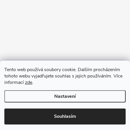
Tento web používá soubory cookie. Dalším procházením
tohoto webu vyjadřujete souhlas s jejich používáním. Více
informací
zde
.
Nastavení
Copyright 2026
VV DESIGN
. Všechna práva vyhrazena.
Upravit
nastavení cookies
Souhlasím
Vytvořil Shoptet