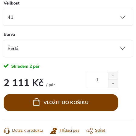
Velikost
Barva
Skladem
2 pár
2 111 Kč
/ pár
Měrná
cena:
VLOŽIT DO KOŠÍKU
Dotaz k produktu
Hlídací pes
Sdílet