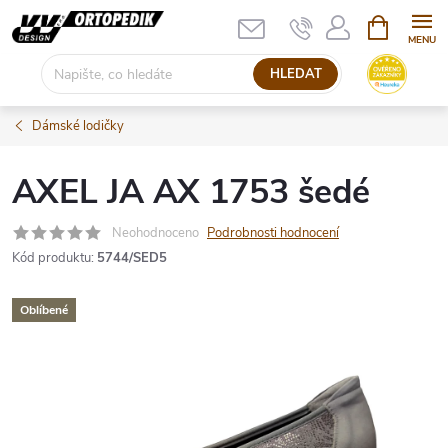
Přejít
NÁKUPNÍ
KOŠÍK
na
obsah
HLEDAT
Dámské lodičky
AXEL JA AX 1753 šedé
Neohodnoceno
Podrobnosti hodnocení
Kód produktu:
5744/SED5
Oblíbené