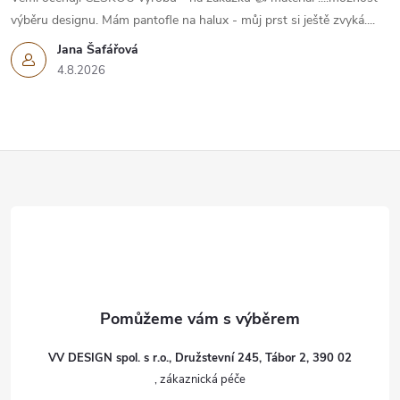
výběru designu. Mám pantofle na halux - můj prst si ještě zvyká....
Jana Šafářová
4.8.2026
Z
á
p
a
t
VV DESIGN spol. s r.o., Družstevní 245, Tábor 2, 390 02
í